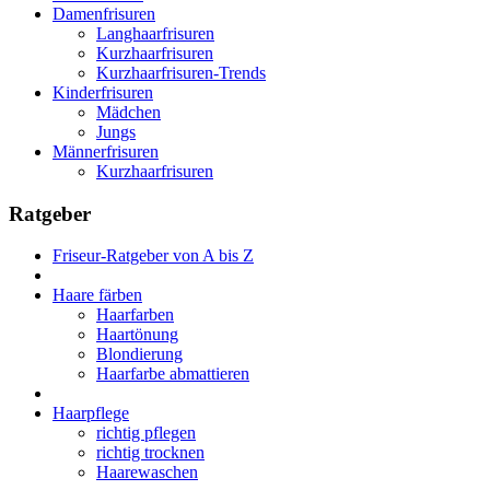
Damenfrisuren
Langhaarfrisuren
Kurzhaarfrisuren
Kurzhaarfrisuren-Trends
Kinderfrisuren
Mädchen
Jungs
Männerfrisuren
Kurzhaarfrisuren
Ratgeber
Friseur-Ratgeber von A bis Z
Haare färben
Haarfarben
Haartönung
Blondierung
Haarfarbe abmattieren
Haarpflege
richtig pflegen
richtig trocknen
Haarewaschen