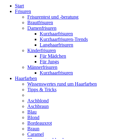
Start
Frisuren
Frisurentest und -beratung
Brautfrisuren
Damenfrisuren
Kurzhaarfrisuren
Kurzhaarfrisuren-Trends
Langhaarfrisuren
Kinderfrisuren
Für Mädchen
Für Jungs
Männerfrisuren
Kurzhaarfrisuren
Haarfarben
Wissenswertes rund um Haarfarben
Tipps & Tricks
Aschblond
Aschbraun
Blau
Blond
Bordeauxrot
Braun
Caramel