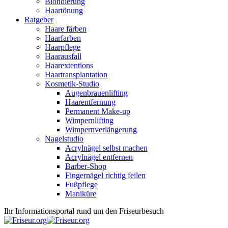
Blondierung
Haartönung
Ratgeber
Haare färben
Haarfarben
Haarpflege
Haarausfall
Haarextentions
Haartransplantation
Kosmetik-Studio
Augenbrauenlifting
Haarentfernung
Permanent Make-up
Wimpernlifting
Wimpernverlängerung
Nagelstudio
Acrylnägel selbst machen
Acrylnägel entfernen
Barber-Shop
Fingernägel richtig feilen
Fußpflege
Maniküre
Ihr Informationsportal rund um den Friseurbesuch