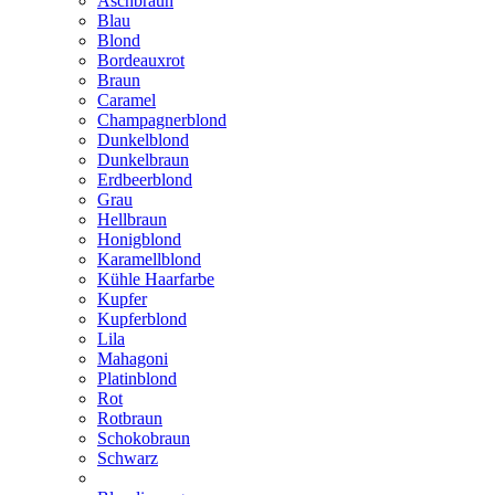
Aschbraun
Blau
Blond
Bordeauxrot
Braun
Caramel
Champagnerblond
Dunkelblond
Dunkelbraun
Erdbeerblond
Grau
Hellbraun
Honigblond
Karamellblond
Kühle Haarfarbe
Kupfer
Kupferblond
Lila
Mahagoni
Platinblond
Rot
Rotbraun
Schokobraun
Schwarz