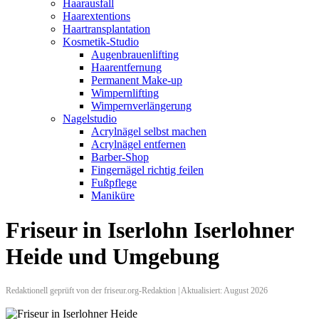
Haarausfall
Haarextentions
Haartransplantation
Kosmetik-Studio
Augenbrauenlifting
Haarentfernung
Permanent Make-up
Wimpernlifting
Wimpernverlängerung
Nagelstudio
Acrylnägel selbst machen
Acrylnägel entfernen
Barber-Shop
Fingernägel richtig feilen
Fußpflege
Maniküre
Friseur in Iserlohn Iserlohner
Heide und Umgebung
Redaktionell geprüft von der friseur.org-Redaktion | Aktualisiert: August 2026