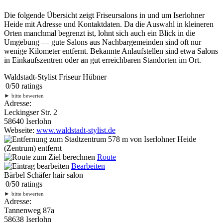
Die folgende Übersicht zeigt Friseursalons in und um Iserlohner
Heide mit Adresse und Kontaktdaten. Da die Auswahl in kleineren
Orten manchmal begrenzt ist, lohnt sich auch ein Blick in die
Umgebung — gute Salons aus Nachbargemeinden sind oft nur
wenige Kilometer entfernt. Bekannte Anlaufstellen sind etwa Salons
in Einkaufszentren oder an gut erreichbaren Standorten im Ort.
Waldstadt-Stylist Friseur Hübner
0
/
5
0
ratings
►
bitte bewerten
Adresse:
Leckingser Str. 2
58640 Iserlohn
Webseite:
www.waldstadt-stylist.de
578 m
von Iserlohner Heide
(Zentrum) entfernt
Route
Bearbeiten
Bärbel Schäfer hair salon
0
/
5
0
ratings
►
bitte bewerten
Adresse:
Tannenweg 87a
58638 Iserlohn