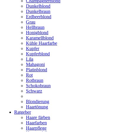
Champagnerblond
Dunkelblond
Dunkelbraun
Erdbeerblond
Grau
Hellbraun
Honigblond
Karamellblond
Kühle Haarfarbe
Kupfer
Kupferblond
Lila
Mahagoni
Platinblond
Rot
Rotbraun
Schokobraun
Schwarz
Blondierung
Haartönung
Ratgeber
Haare färben
Haarfarben
Haarpflege