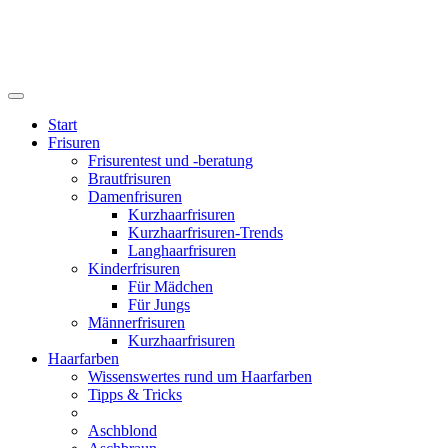
Start
Frisuren
Frisurentest und -beratung
Brautfrisuren
Damenfrisuren
Kurzhaarfrisuren
Kurzhaarfrisuren-Trends
Langhaarfrisuren
Kinderfrisuren
Für Mädchen
Für Jungs
Männerfrisuren
Kurzhaarfrisuren
Haarfarben
Wissenswertes rund um Haarfarben
Tipps & Tricks
Aschblond