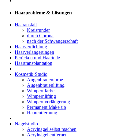
Haarprobleme & Lösungen
Haarausfall
Kreisrunder
durch Corona
nach der Schwangerschaft
Haarverdichtung
Haarverlängerungen
Perücken und Haarteile
Haartransplantation
Kosmetik-Studio
Augenbrauenfarbe
Augenbrauenlifting
Wimpernfarbe
Wimpernlifting
Wimpernverlängerung
Permanent Make-up
Haarentfernung
Nagelstudio
Acrylnägel selbst machen
Acrylnägel entfernen