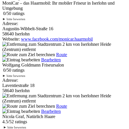
MoniCar – das Haarmobil: Ihr mobiler Friseur in Iserlohn und
Umgebung
0
/
5
0
ratings
►
bitte bewerten
Adresse:
Augustin-Wibbelt-Straße 16
58640 Iserlohn
Webseite:
www.facebook.com/monicar.haarmobil
2 km
von Iserlohner Heide
(Zentrum) entfernt
Route
Bearbeiten
Wolfgang Goldmann Friseursalon
0
/
5
0
ratings
►
bitte bewerten
Adresse:
Laventiestraße 18
58640 Iserlohn
2 km
von Iserlohner Heide
(Zentrum) entfernt
Route
Bearbeiten
Nicola Graf, Natürlich Haare
4.5
/
5
2
ratings
►
bitte bewerten