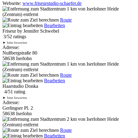
Webseite:
www.friseurstudio-schaefer.de
1 km
von Iserlohner Heide
(Zentrum) entfernt
Route
Bearbeiten
Friseur by Jennifer Schwebel
3
/
5
2
ratings
►
bitte bewerten
Adresse:
Nußbergstraße 80
58638 Iserlohn
1 km
von Iserlohner Heide
(Zentrum) entfernt
Route
Bearbeiten
Haarstudio Donka
4
/
5
1
rating
►
bitte bewerten
Adresse:
Gerlingser Pl. 2
58638 Iserlohn
2 km
von Iserlohner Heide
(Zentrum) entfernt
Route
Bearbeiten