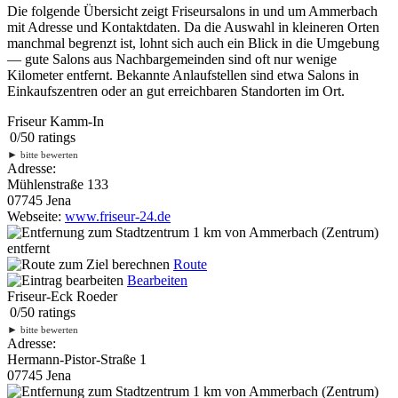
Die folgende Übersicht zeigt Friseursalons in und um Ammerbach
mit Adresse und Kontaktdaten. Da die Auswahl in kleineren Orten
manchmal begrenzt ist, lohnt sich auch ein Blick in die Umgebung
— gute Salons aus Nachbargemeinden sind oft nur wenige
Kilometer entfernt. Bekannte Anlaufstellen sind etwa Salons in
Einkaufszentren oder an gut erreichbaren Standorten im Ort.
Friseur Kamm-In
0
/
5
0
ratings
►
bitte bewerten
Adresse:
Mühlenstraße 133
07745 Jena
Webseite:
www.friseur-24.de
1 km
von Ammerbach (Zentrum)
entfernt
Route
Bearbeiten
Friseur-Eck Roeder
0
/
5
0
ratings
►
bitte bewerten
Adresse:
Hermann-Pistor-Straße 1
07745 Jena
1 km
von Ammerbach (Zentrum)