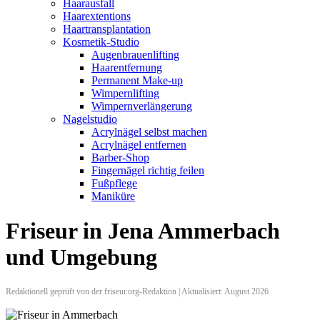
Haarausfall
Haarextentions
Haartransplantation
Kosmetik-Studio
Augenbrauenlifting
Haarentfernung
Permanent Make-up
Wimpernlifting
Wimpernverlängerung
Nagelstudio
Acrylnägel selbst machen
Acrylnägel entfernen
Barber-Shop
Fingernägel richtig feilen
Fußpflege
Maniküre
Friseur in Jena Ammerbach
und Umgebung
Redaktionell geprüft von der friseur.org-Redaktion | Aktualisiert: August 2026