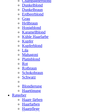
Champagnerblond
Dunkelblond
Dunkelbraun
Erdbeerblond
Grau
Hellbraun
Honigblond
Karamellblond
Kühle Haarfarbe
Kupfer
Kupferblond
Lila
Mahagoni
Platinblond
Rot
Rotbraun
Schokobraun
Schwarz
Blondierung
Haartönung
Ratgeber
Haare färben
Haarfarben
Haarpflege