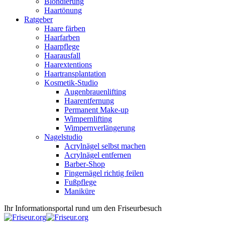
Blondierung
Haartönung
Ratgeber
Haare färben
Haarfarben
Haarpflege
Haarausfall
Haarextentions
Haartransplantation
Kosmetik-Studio
Augenbrauenlifting
Haarentfernung
Permanent Make-up
Wimpernlifting
Wimpernverlängerung
Nagelstudio
Acrylnägel selbst machen
Acrylnägel entfernen
Barber-Shop
Fingernägel richtig feilen
Fußpflege
Maniküre
Ihr Informationsportal rund um den Friseurbesuch