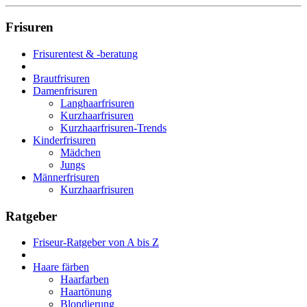
Frisuren
Frisurentest & -beratung
Brautfrisuren
Damenfrisuren
Langhaarfrisuren
Kurzhaarfrisuren
Kurzhaarfrisuren-Trends
Kinderfrisuren
Mädchen
Jungs
Männerfrisuren
Kurzhaarfrisuren
Ratgeber
Friseur-Ratgeber von A bis Z
Haare färben
Haarfarben
Haartönung
Blondierung