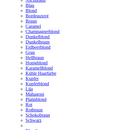
Aschbraun
Blau
Blond
Bordeauxrot
Braun
Caramel
Champagnerblond
Dunkelblond
Dunkelbraun
Erdbeerblond
Grau
Hellbraun
Honigblond
Karamellblond
Kühle Haarfarbe
Kupfer
Kupferblond
Lila
Mahagoni
Platinblond
Rot
Rotbraun
Schokobraun
Schwarz