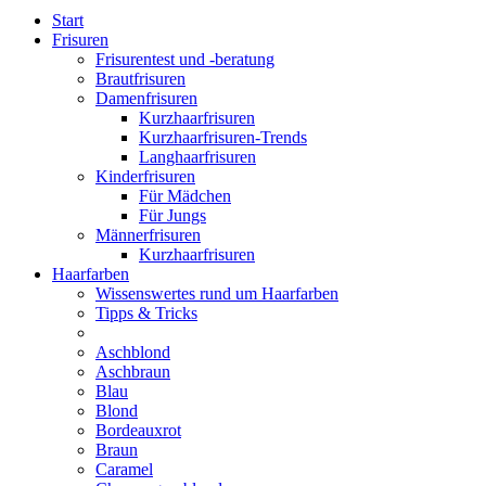
Start
Frisuren
Frisurentest und -beratung
Brautfrisuren
Damenfrisuren
Kurzhaarfrisuren
Kurzhaarfrisuren-Trends
Langhaarfrisuren
Kinderfrisuren
Für Mädchen
Für Jungs
Männerfrisuren
Kurzhaarfrisuren
Haarfarben
Wissenswertes rund um Haarfarben
Tipps & Tricks
Aschblond
Aschbraun
Blau
Blond
Bordeauxrot
Braun
Caramel