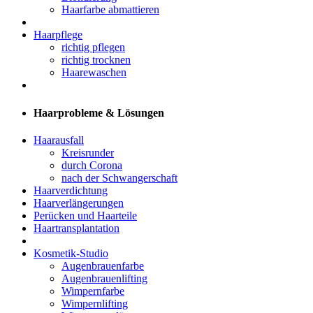
Haarfarbe abmattieren
Haarpflege
richtig pflegen
richtig trocknen
Haarewaschen
Haarprobleme & Lösungen
Haarausfall
Kreisrunder
durch Corona
nach der Schwangerschaft
Haarverdichtung
Haarverlängerungen
Perücken und Haarteile
Haartransplantation
Kosmetik-Studio
Augenbrauenfarbe
Augenbrauenlifting
Wimpernfarbe
Wimpernlifting