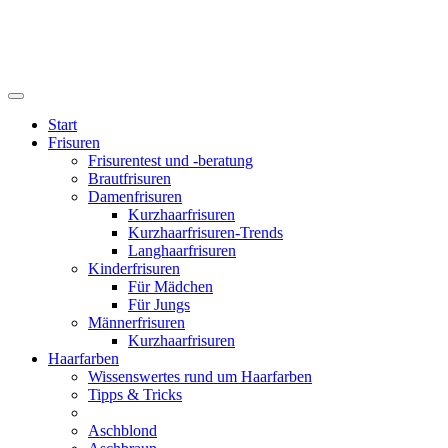
Start
Frisuren
Frisurentest und -beratung
Brautfrisuren
Damenfrisuren
Kurzhaarfrisuren
Kurzhaarfrisuren-Trends
Langhaarfrisuren
Kinderfrisuren
Für Mädchen
Für Jungs
Männerfrisuren
Kurzhaarfrisuren
Haarfarben
Wissenswertes rund um Haarfarben
Tipps & Tricks
Aschblond