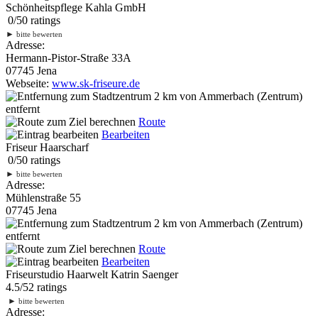
Schönheitspflege Kahla GmbH
0
/
5
0
ratings
►
bitte bewerten
Adresse:
Hermann-Pistor-Straße 33A
07745 Jena
Webseite:
www.sk-friseure.de
2 km
von Ammerbach (Zentrum)
entfernt
Route
Bearbeiten
Friseur Haarscharf
0
/
5
0
ratings
►
bitte bewerten
Adresse:
Mühlenstraße 55
07745 Jena
2 km
von Ammerbach (Zentrum)
entfernt
Route
Bearbeiten
Friseurstudio Haarwelt Katrin Saenger
4.5
/
5
2
ratings
►
bitte bewerten
Adresse: