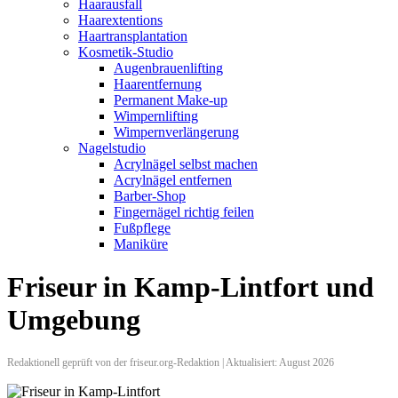
Haarausfall
Haarextentions
Haartransplantation
Kosmetik-Studio
Augenbrauenlifting
Haarentfernung
Permanent Make-up
Wimpernlifting
Wimpernverlängerung
Nagelstudio
Acrylnägel selbst machen
Acrylnägel entfernen
Barber-Shop
Fingernägel richtig feilen
Fußpflege
Maniküre
Friseur in Kamp-Lintfort und
Umgebung
Redaktionell geprüft von der friseur.org-Redaktion | Aktualisiert: August 2026