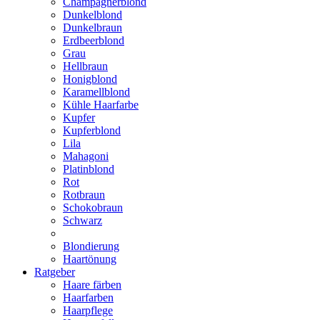
Champagnerblond
Dunkelblond
Dunkelbraun
Erdbeerblond
Grau
Hellbraun
Honigblond
Karamellblond
Kühle Haarfarbe
Kupfer
Kupferblond
Lila
Mahagoni
Platinblond
Rot
Rotbraun
Schokobraun
Schwarz
Blondierung
Haartönung
Ratgeber
Haare färben
Haarfarben
Haarpflege