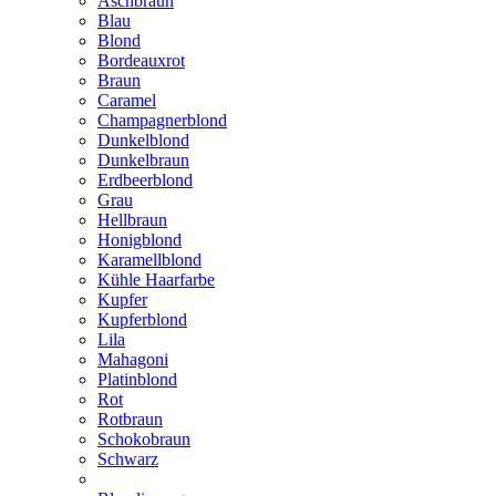
Aschbraun
Blau
Blond
Bordeauxrot
Braun
Caramel
Champagnerblond
Dunkelblond
Dunkelbraun
Erdbeerblond
Grau
Hellbraun
Honigblond
Karamellblond
Kühle Haarfarbe
Kupfer
Kupferblond
Lila
Mahagoni
Platinblond
Rot
Rotbraun
Schokobraun
Schwarz