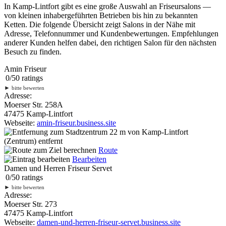
In Kamp-Lintfort gibt es eine große Auswahl an Friseursalons —
von kleinen inhabergeführten Betrieben bis hin zu bekannten
Ketten. Die folgende Übersicht zeigt Salons in der Nähe mit
Adresse, Telefonnummer und Kundenbewertungen. Empfehlungen
anderer Kunden helfen dabei, den richtigen Salon für den nächsten
Besuch zu finden.
Amin Friseur
0
/
5
0
ratings
►
bitte bewerten
Adresse:
Moerser Str. 258A
47475 Kamp-Lintfort
Webseite:
amin-friseur.business.site
22 m
von Kamp-Lintfort
(Zentrum) entfernt
Route
Bearbeiten
Damen und Herren Friseur Servet
0
/
5
0
ratings
►
bitte bewerten
Adresse:
Moerser Str. 273
47475 Kamp-Lintfort
Webseite:
damen-und-herren-friseur-servet.business.site