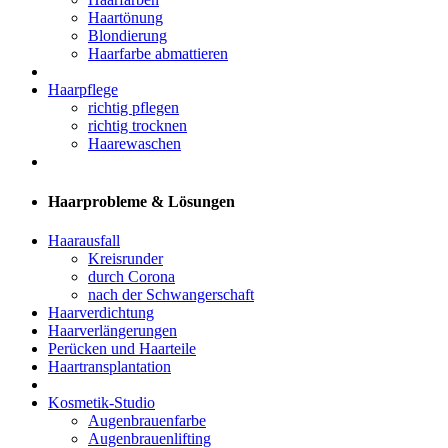
Haartönung
Blondierung
Haarfarbe abmattieren
Haarpflege
richtig pflegen
richtig trocknen
Haarewaschen
Haarprobleme & Lösungen
Haarausfall
Kreisrunder
durch Corona
nach der Schwangerschaft
Haarverdichtung
Haarverlängerungen
Perücken und Haarteile
Haartransplantation
Kosmetik-Studio
Augenbrauenfarbe
Augenbrauenlifting