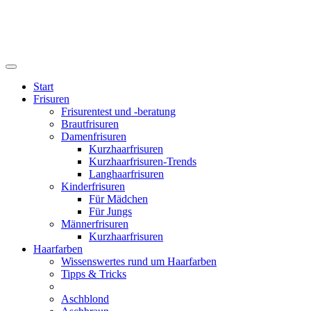
Start
Frisuren
Frisurentest und -beratung
Brautfrisuren
Damenfrisuren
Kurzhaarfrisuren
Kurzhaarfrisuren-Trends
Langhaarfrisuren
Kinderfrisuren
Für Mädchen
Für Jungs
Männerfrisuren
Kurzhaarfrisuren
Haarfarben
Wissenswertes rund um Haarfarben
Tipps & Tricks
Aschblond