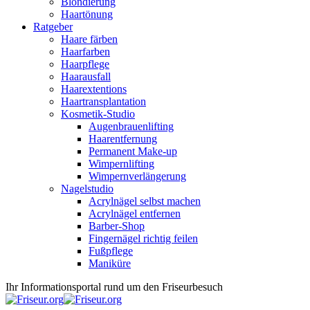
Blondierung
Haartönung
Ratgeber
Haare färben
Haarfarben
Haarpflege
Haarausfall
Haarextentions
Haartransplantation
Kosmetik-Studio
Augenbrauenlifting
Haarentfernung
Permanent Make-up
Wimpernlifting
Wimpernverlängerung
Nagelstudio
Acrylnägel selbst machen
Acrylnägel entfernen
Barber-Shop
Fingernägel richtig feilen
Fußpflege
Maniküre
Ihr Informationsportal rund um den Friseurbesuch