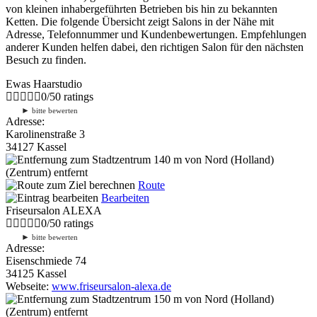
von kleinen inhabergeführten Betrieben bis hin zu bekannten
Ketten. Die folgende Übersicht zeigt Salons in der Nähe mit
Adresse, Telefonnummer und Kundenbewertungen. Empfehlungen
anderer Kunden helfen dabei, den richtigen Salon für den nächsten
Besuch zu finden.
Ewas Haarstudio
0
/
5
0
ratings
►
bitte bewerten
Adresse:
Karolinenstraße 3
34127 Kassel
140 m
von Nord (Holland)
(Zentrum) entfernt
Route
Bearbeiten
Friseursalon ALEXA
0
/
5
0
ratings
►
bitte bewerten
Adresse:
Eisenschmiede 74
34125 Kassel
Webseite:
www.friseursalon-alexa.de
150 m
von Nord (Holland)
(Zentrum) entfernt