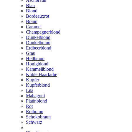
Aschbraun
Blau
Blond
Bordeauxrot
Braun
Caramel
Champagnerblond
Dunkelblond
Dunkelbraun
Erdbeerblond
Grau
Hellbraun
Honigblond
Karamellblond
Kühle Haarfarbe
Kupfer
Kupferblond
Lila
Mahagoni
Platinblond
Rot
Rotbraun
Schokobraun
Schwarz