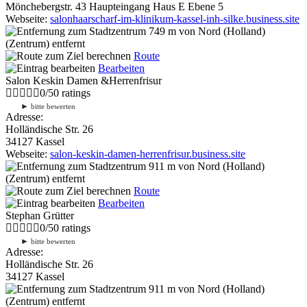
Mönchebergstr. 43 Haupteingang Haus E Ebene 5
Webseite:
salonhaarscharf-im-klinikum-kassel-inh-silke.business.site
749 m
von Nord (Holland)
(Zentrum) entfernt
Route
Bearbeiten
Salon Keskin Damen &Herrenfrisur
0
/
5
0
ratings
►
bitte bewerten
Adresse:
Holländische Str. 26
34127 Kassel
Webseite:
salon-keskin-damen-herrenfrisur.business.site
911 m
von Nord (Holland)
(Zentrum) entfernt
Route
Bearbeiten
Stephan Grütter
0
/
5
0
ratings
►
bitte bewerten
Adresse:
Holländische Str. 26
34127 Kassel
911 m
von Nord (Holland)
(Zentrum) entfernt