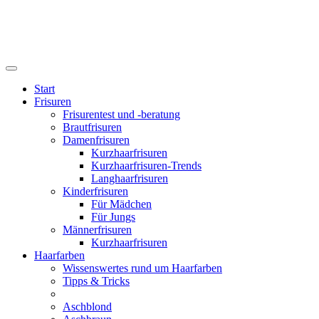
Start
Frisuren
Frisurentest und -beratung
Brautfrisuren
Damenfrisuren
Kurzhaarfrisuren
Kurzhaarfrisuren-Trends
Langhaarfrisuren
Kinderfrisuren
Für Mädchen
Für Jungs
Männerfrisuren
Kurzhaarfrisuren
Haarfarben
Wissenswertes rund um Haarfarben
Tipps & Tricks
Aschblond