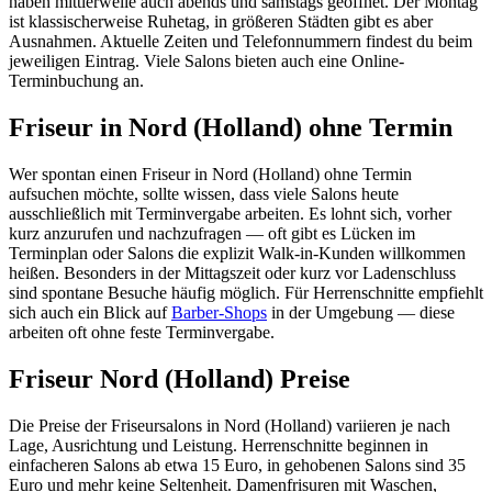
haben mittlerweile auch abends und samstags geöffnet. Der Montag
ist klassischerweise Ruhetag, in größeren Städten gibt es aber
Ausnahmen. Aktuelle Zeiten und Telefonnummern findest du beim
jeweiligen Eintrag. Viele Salons bieten auch eine Online-
Terminbuchung an.
Friseur in Nord (Holland) ohne Termin
Wer spontan einen Friseur in Nord (Holland) ohne Termin
aufsuchen möchte, sollte wissen, dass viele Salons heute
ausschließlich mit Terminvergabe arbeiten. Es lohnt sich, vorher
kurz anzurufen und nachzufragen — oft gibt es Lücken im
Terminplan oder Salons die explizit Walk-in-Kunden willkommen
heißen. Besonders in der Mittagszeit oder kurz vor Ladenschluss
sind spontane Besuche häufig möglich. Für Herrenschnitte empfiehlt
sich auch ein Blick auf
Barber-Shops
in der Umgebung — diese
arbeiten oft ohne feste Terminvergabe.
Friseur Nord (Holland) Preise
Die Preise der Friseursalons in Nord (Holland) variieren je nach
Lage, Ausrichtung und Leistung. Herrenschnitte beginnen in
einfacheren Salons ab etwa 15 Euro, in gehobenen Salons sind 35
Euro und mehr keine Seltenheit. Damenfrisuren mit Waschen,