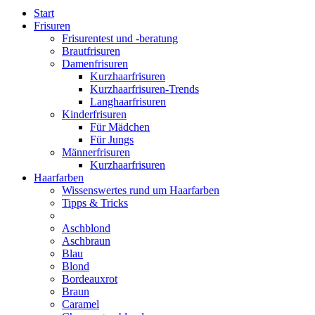
Start
Frisuren
Frisurentest und -beratung
Brautfrisuren
Damenfrisuren
Kurzhaarfrisuren
Kurzhaarfrisuren-Trends
Langhaarfrisuren
Kinderfrisuren
Für Mädchen
Für Jungs
Männerfrisuren
Kurzhaarfrisuren
Haarfarben
Wissenswertes rund um Haarfarben
Tipps & Tricks
Aschblond
Aschbraun
Blau
Blond
Bordeauxrot
Braun
Caramel