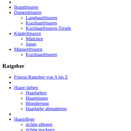
Brautfrisuren
Damenfrisuren
Langhaarfrisuren
Kurzhaarfrisuren
Kurzhaarfrisuren-Trends
Kinderfrisuren
Mädchen
Jungs
Männerfrisuren
Kurzhaarfrisuren
Ratgeber
Friseur-Ratgeber von A bis Z
Haare färben
Haarfarben
Haartönung
Blondierung
Haarfarbe abmattieren
Haarpflege
richtig pflegen
richtig trocknen