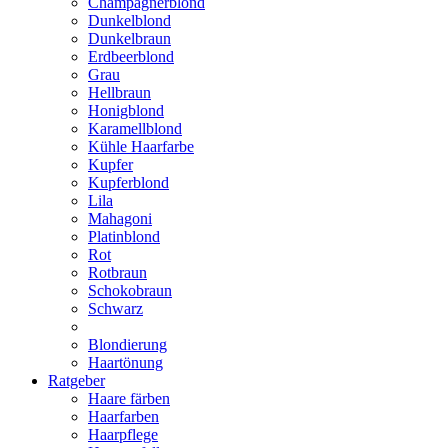
Champagnerblond
Dunkelblond
Dunkelbraun
Erdbeerblond
Grau
Hellbraun
Honigblond
Karamellblond
Kühle Haarfarbe
Kupfer
Kupferblond
Lila
Mahagoni
Platinblond
Rot
Rotbraun
Schokobraun
Schwarz
Blondierung
Haartönung
Ratgeber
Haare färben
Haarfarben
Haarpflege