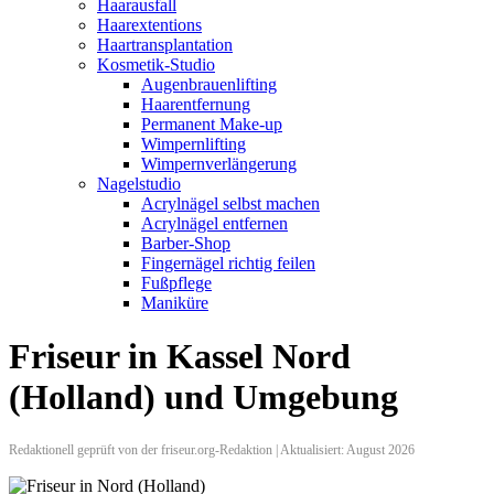
Haarausfall
Haarextentions
Haartransplantation
Kosmetik-Studio
Augenbrauenlifting
Haarentfernung
Permanent Make-up
Wimpernlifting
Wimpernverlängerung
Nagelstudio
Acrylnägel selbst machen
Acrylnägel entfernen
Barber-Shop
Fingernägel richtig feilen
Fußpflege
Maniküre
Friseur in Kassel Nord
(Holland) und Umgebung
Redaktionell geprüft von der friseur.org-Redaktion | Aktualisiert: August 2026