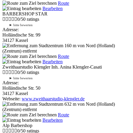
Route
Bearbeiten
BARBERSHOP STAR
0
/
5
0
ratings
►
bitte bewerten
Adresse:
Holländische Str. 99
34127 Kassel
160 m
von Nord (Holland)
(Zentrum) entfernt
Route
Bearbeiten
Zweithaarstudio Klengler Inh. Anina Klengler-Casati
0
/
5
0
ratings
►
bitte bewerten
Adresse:
Holländische Str. 50
34127 Kassel
Webseite:
www.zweithaarstudio-klengler.de
632 m
von Nord (Holland)
(Zentrum) entfernt
Route
Bearbeiten
Alp Barbershop
0
/
5
0
ratings