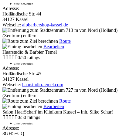
►
bitte bewerten
Adresse:
Holländische Str. 44
34127 Kassel
Webseite:
alpbarbershop-kassel.de
713 m
von Nord (Holland)
(Zentrum) entfernt
Route
Bearbeiten
Haarstudio & Barbier Temel
0
/
5
0
ratings
►
bitte bewerten
Adresse:
Holländische Str. 45
34127 Kassel
Webseite:
haarstudio-temel.com
727 m
von Nord (Holland)
(Zentrum) entfernt
Route
Bearbeiten
Salon HaarScharf im Klinikum Kassel – Inh. Silke Scharf
0
/
5
0
ratings
►
bitte bewerten
Adresse:
8GH5+CQ