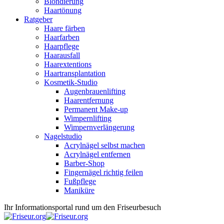
Blondierung
Haartönung
Ratgeber
Haare färben
Haarfarben
Haarpflege
Haarausfall
Haarextentions
Haartransplantation
Kosmetik-Studio
Augenbrauenlifting
Haarentfernung
Permanent Make-up
Wimpernlifting
Wimpernverlängerung
Nagelstudio
Acrylnägel selbst machen
Acrylnägel entfernen
Barber-Shop
Fingernägel richtig feilen
Fußpflege
Maniküre
Ihr Informationsportal rund um den Friseurbesuch