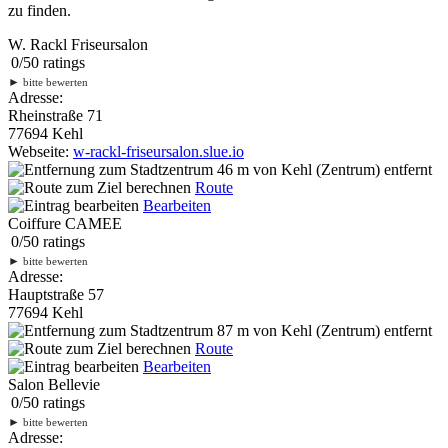
zu finden.
W. Rackl Friseursalon
0
/
5
0
ratings
►
bitte bewerten
Adresse:
Rheinstraße 71
77694 Kehl
Webseite:
w-rackl-friseursalon.slue.io
46 m
von Kehl (Zentrum) entfernt
Route
Bearbeiten
Coiffure CAMEE
0
/
5
0
ratings
►
bitte bewerten
Adresse:
Hauptstraße 57
77694 Kehl
87 m
von Kehl (Zentrum) entfernt
Route
Bearbeiten
Salon Bellevie
0
/
5
0
ratings
►
bitte bewerten
Adresse: