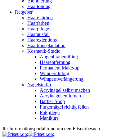
Blondierung
Haartönung
Ratgeber
Haare färben
Haarfarben
Haarpflege
Haarausfall
Haarextentions
Haartransplantation
Kosmetik-Studio
Augenbrauenlifting
Haarentfernung
Permanent Make-up
Wimpernlifting
Wimpernverlängerung
Nagelstudio
Acrylnägel selbst machen
Acrylnägel entfernen
Barber-Shop
Fingernägel richtig feilen
Fußpflege
Maniküre
Ihr Informationsportal rund um den Friseurbesuch