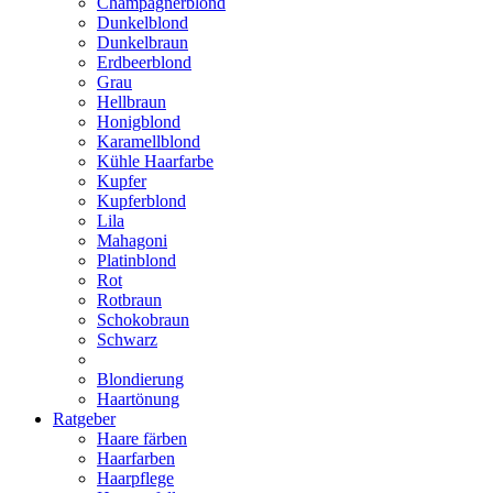
Champagnerblond
Dunkelblond
Dunkelbraun
Erdbeerblond
Grau
Hellbraun
Honigblond
Karamellblond
Kühle Haarfarbe
Kupfer
Kupferblond
Lila
Mahagoni
Platinblond
Rot
Rotbraun
Schokobraun
Schwarz
Blondierung
Haartönung
Ratgeber
Haare färben
Haarfarben
Haarpflege