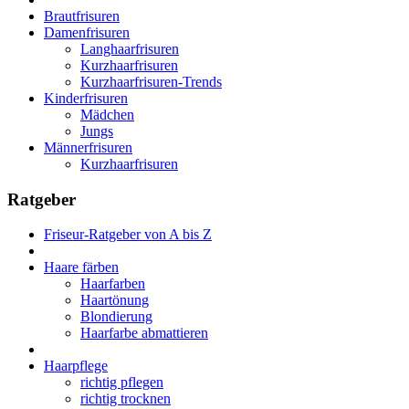
Brautfrisuren
Damenfrisuren
Langhaarfrisuren
Kurzhaarfrisuren
Kurzhaarfrisuren-Trends
Kinderfrisuren
Mädchen
Jungs
Männerfrisuren
Kurzhaarfrisuren
Ratgeber
Friseur-Ratgeber von A bis Z
Haare färben
Haarfarben
Haartönung
Blondierung
Haarfarbe abmattieren
Haarpflege
richtig pflegen
richtig trocknen