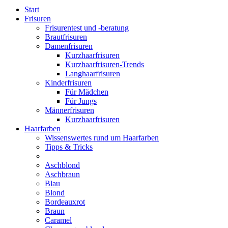
Start
Frisuren
Frisurentest und -beratung
Brautfrisuren
Damenfrisuren
Kurzhaarfrisuren
Kurzhaarfrisuren-Trends
Langhaarfrisuren
Kinderfrisuren
Für Mädchen
Für Jungs
Männerfrisuren
Kurzhaarfrisuren
Haarfarben
Wissenswertes rund um Haarfarben
Tipps & Tricks
Aschblond
Aschbraun
Blau
Blond
Bordeauxrot
Braun
Caramel