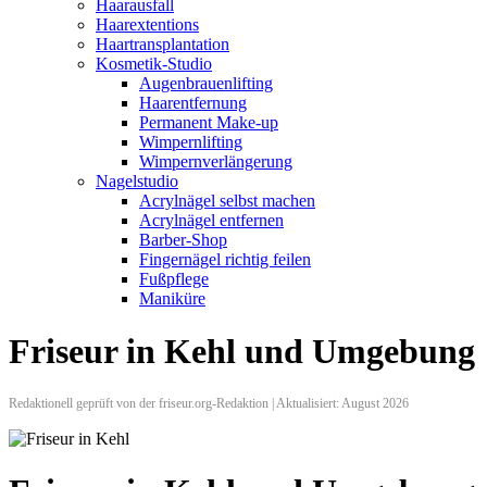
Haarausfall
Haarextentions
Haartransplantation
Kosmetik-Studio
Augenbrauenlifting
Haarentfernung
Permanent Make-up
Wimpernlifting
Wimpernverlängerung
Nagelstudio
Acrylnägel selbst machen
Acrylnägel entfernen
Barber-Shop
Fingernägel richtig feilen
Fußpflege
Maniküre
Friseur in Kehl und Umgebung
Redaktionell geprüft von der friseur.org-Redaktion | Aktualisiert: August 2026