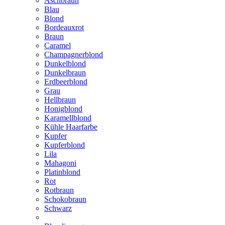
Aschbraun
Blau
Blond
Bordeauxrot
Braun
Caramel
Champagnerblond
Dunkelblond
Dunkelbraun
Erdbeerblond
Grau
Hellbraun
Honigblond
Karamellblond
Kühle Haarfarbe
Kupfer
Kupferblond
Lila
Mahagoni
Platinblond
Rot
Rotbraun
Schokobraun
Schwarz