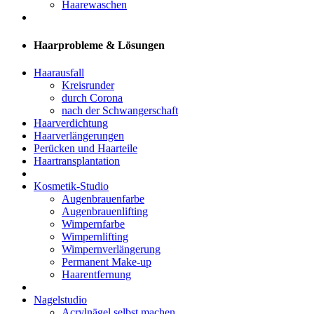
Haarewaschen
Haarprobleme & Lösungen
Haarausfall
Kreisrunder
durch Corona
nach der Schwangerschaft
Haarverdichtung
Haarverlängerungen
Perücken und Haarteile
Haartransplantation
Kosmetik-Studio
Augenbrauenfarbe
Augenbrauenlifting
Wimpernfarbe
Wimpernlifting
Wimpernverlängerung
Permanent Make-up
Haarentfernung
Nagelstudio
Acrylnägel selbst machen