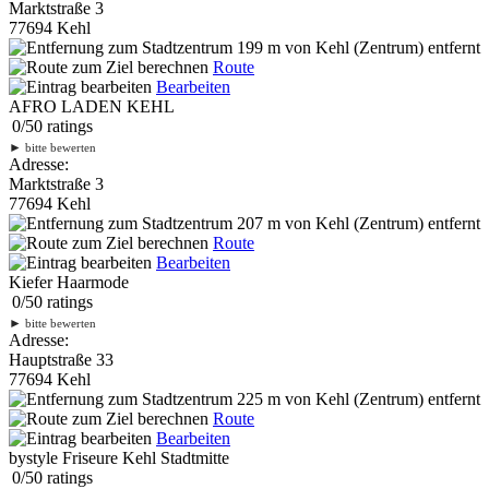
Marktstraße 3
77694 Kehl
199 m
von Kehl (Zentrum) entfernt
Route
Bearbeiten
AFRO LADEN KEHL
0
/
5
0
ratings
►
bitte bewerten
Adresse:
Marktstraße 3
77694 Kehl
207 m
von Kehl (Zentrum) entfernt
Route
Bearbeiten
Kiefer Haarmode
0
/
5
0
ratings
►
bitte bewerten
Adresse:
Hauptstraße 33
77694 Kehl
225 m
von Kehl (Zentrum) entfernt
Route
Bearbeiten
bystyle Friseure Kehl Stadtmitte
0
/
5
0
ratings