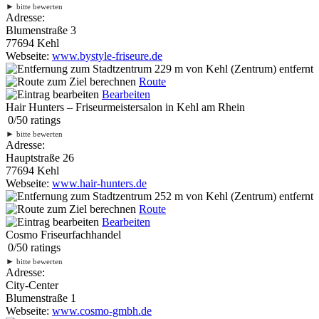
►
bitte bewerten
Adresse:
Blumenstraße 3
77694 Kehl
Webseite:
www.bystyle-friseure.de
229 m
von Kehl (Zentrum) entfernt
Route
Bearbeiten
Hair Hunters – Friseurmeistersalon in Kehl am Rhein
0
/
5
0
ratings
►
bitte bewerten
Adresse:
Hauptstraße 26
77694 Kehl
Webseite:
www.hair-hunters.de
252 m
von Kehl (Zentrum) entfernt
Route
Bearbeiten
Cosmo Friseurfachhandel
0
/
5
0
ratings
►
bitte bewerten
Adresse:
City-Center
Blumenstraße 1
Webseite:
www.cosmo-gmbh.de