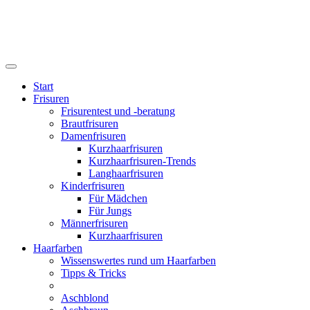
Start
Frisuren
Frisurentest und -beratung
Brautfrisuren
Damenfrisuren
Kurzhaarfrisuren
Kurzhaarfrisuren-Trends
Langhaarfrisuren
Kinderfrisuren
Für Mädchen
Für Jungs
Männerfrisuren
Kurzhaarfrisuren
Haarfarben
Wissenswertes rund um Haarfarben
Tipps & Tricks
Aschblond