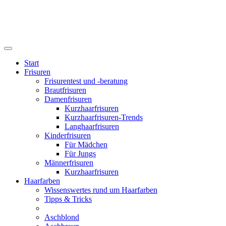
Start
Frisuren
Frisurentest und -beratung
Brautfrisuren
Damenfrisuren
Kurzhaarfrisuren
Kurzhaarfrisuren-Trends
Langhaarfrisuren
Kinderfrisuren
Für Mädchen
Für Jungs
Männerfrisuren
Kurzhaarfrisuren
Haarfarben
Wissenswertes rund um Haarfarben
Tipps & Tricks
Aschblond