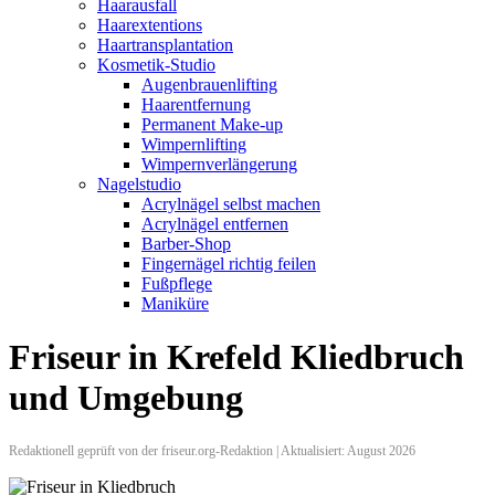
Haarausfall
Haarextentions
Haartransplantation
Kosmetik-Studio
Augenbrauenlifting
Haarentfernung
Permanent Make-up
Wimpernlifting
Wimpernverlängerung
Nagelstudio
Acrylnägel selbst machen
Acrylnägel entfernen
Barber-Shop
Fingernägel richtig feilen
Fußpflege
Maniküre
Friseur in Krefeld Kliedbruch
und Umgebung
Redaktionell geprüft von der friseur.org-Redaktion | Aktualisiert: August 2026