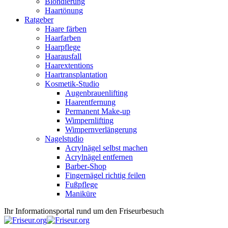
Blondierung
Haartönung
Ratgeber
Haare färben
Haarfarben
Haarpflege
Haarausfall
Haarextentions
Haartransplantation
Kosmetik-Studio
Augenbrauenlifting
Haarentfernung
Permanent Make-up
Wimpernlifting
Wimpernverlängerung
Nagelstudio
Acrylnägel selbst machen
Acrylnägel entfernen
Barber-Shop
Fingernägel richtig feilen
Fußpflege
Maniküre
Ihr Informationsportal rund um den Friseurbesuch