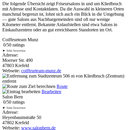
Die folgende Übersicht zeigt Friseursalons in und um Kliedbruch
mit Adresse und Kontaktdaten. Da die Auswahl in kleineren Orten
manchmal begrenzt ist, lohnt sich auch ein Blick in die Umgebung
— gute Salons aus Nachbargemeinden sind oft nur wenige
Kilometer entfernt. Bekannte Anlaufstellen sind etwa Salons in
Einkaufszentren oder an gut erreichbaren Standorten im Ort.
Coiffeurteam Munz
0
/
5
0
ratings
►
bitte bewerten
Adresse:
Moerser Str. 490
47803 Krefeld
Webseite:
coiffeurteam-munz.de
506 m
von Kliedbruch (Zentrum)
entfernt
Route
Bearbeiten
Salon Bern
0
/
5
0
ratings
►
bitte bewerten
Adresse:
Heyenbaumstraße 50
47802 Krefeld
Webseite:
www.salonbern.de