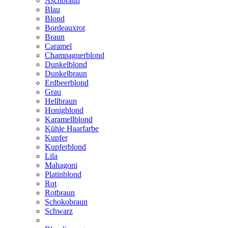
Aschbraun
Blau
Blond
Bordeauxrot
Braun
Caramel
Champagnerblond
Dunkelblond
Dunkelbraun
Erdbeerblond
Grau
Hellbraun
Honigblond
Karamellblond
Kühle Haarfarbe
Kupfer
Kupferblond
Lila
Mahagoni
Platinblond
Rot
Rotbraun
Schokobraun
Schwarz