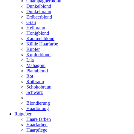
Champagnerblond
Dunkelblond
Dunkelbraun
Erdbeerblond
Grau
Hellbraun
Honigblond
Karamellblond
Kühle Haarfarbe
Kupfer
Kupferblond
Lila
Mahagoni
Platinblond
Rot
Rotbraun
Schokobraun
Schwarz
Blondierung
Haartönung
Ratgeber
Haare färben
Haarfarben
Haarpflege