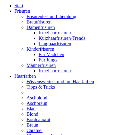
Start
Frisuren
Frisurentest und -beratung
Brautfrisuren
Damenfrisuren
Kurzhaarfrisuren
Kurzhaarfrisuren-Trends
Langhaarfrisuren
Kinderfrisuren
Für Mädchen
Für Jungs
Männerfrisuren
Kurzhaarfrisuren
Haarfarben
Wissenswertes rund um Haarfarben
Tipps & Tricks
Aschblond
Aschbraun
Blau
Blond
Bordeauxrot
Braun
Caramel