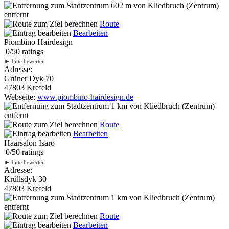
602 m
von Kliedbruch (Zentrum)
entfernt
Route
Bearbeiten
Piombino Hairdesign
0
/
5
0
ratings
►
bitte bewerten
Adresse:
Grüner Dyk 70
47803 Krefeld
Webseite:
www.piombino-hairdesign.de
1 km
von Kliedbruch (Zentrum)
entfernt
Route
Bearbeiten
Haarsalon Isaro
0
/
5
0
ratings
►
bitte bewerten
Adresse:
Krüllsdyk 30
47803 Krefeld
1 km
von Kliedbruch (Zentrum)
entfernt
Route
Bearbeiten