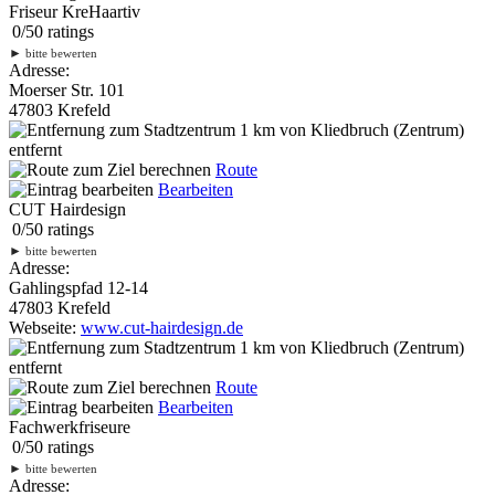
Friseur KreHaartiv
0
/
5
0
ratings
►
bitte bewerten
Adresse:
Moerser Str. 101
47803 Krefeld
1 km
von Kliedbruch (Zentrum)
entfernt
Route
Bearbeiten
CUT Hairdesign
0
/
5
0
ratings
►
bitte bewerten
Adresse:
Gahlingspfad 12-14
47803 Krefeld
Webseite:
www.cut-hairdesign.de
1 km
von Kliedbruch (Zentrum)
entfernt
Route
Bearbeiten
Fachwerkfriseure
0
/
5
0
ratings
►
bitte bewerten
Adresse: