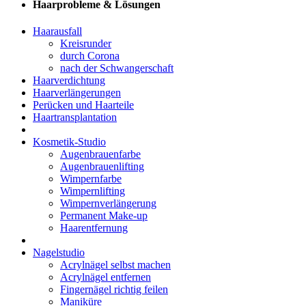
Haarprobleme & Lösungen
Haarausfall
Kreisrunder
durch Corona
nach der Schwangerschaft
Haarverdichtung
Haarverlängerungen
Perücken und Haarteile
Haartransplantation
Kosmetik-Studio
Augenbrauenfarbe
Augenbrauenlifting
Wimpernfarbe
Wimpernlifting
Wimpernverlängerung
Permanent Make-up
Haarentfernung
Nagelstudio
Acrylnägel selbst machen
Acrylnägel entfernen
Fingernägel richtig feilen
Maniküre