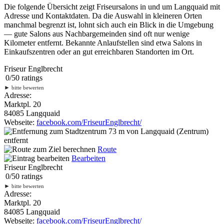
Die folgende Übersicht zeigt Friseursalons in und um Langquaid mit
Adresse und Kontaktdaten. Da die Auswahl in kleineren Orten
manchmal begrenzt ist, lohnt sich auch ein Blick in die Umgebung
— gute Salons aus Nachbargemeinden sind oft nur wenige
Kilometer entfernt. Bekannte Anlaufstellen sind etwa Salons in
Einkaufszentren oder an gut erreichbaren Standorten im Ort.
Friseur Englbrecht
0
/
5
0
ratings
►
bitte bewerten
Adresse:
Marktpl. 20
84085 Langquaid
Webseite:
facebook.com/FriseurEnglbrecht/
73 m
von Langquaid (Zentrum)
entfernt
Route
Bearbeiten
Friseur Englbrecht
0
/
5
0
ratings
►
bitte bewerten
Adresse:
Marktpl. 20
84085 Langquaid
Webseite:
facebook.com/FriseurEnglbrecht/