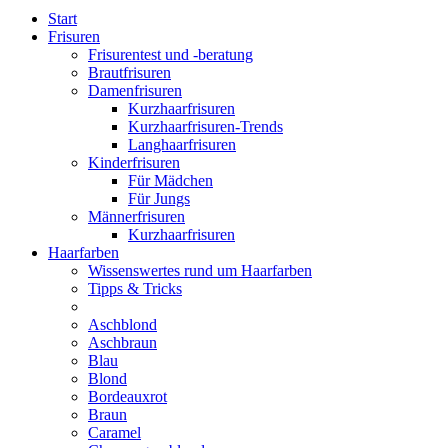
Start
Frisuren
Frisurentest und -beratung
Brautfrisuren
Damenfrisuren
Kurzhaarfrisuren
Kurzhaarfrisuren-Trends
Langhaarfrisuren
Kinderfrisuren
Für Mädchen
Für Jungs
Männerfrisuren
Kurzhaarfrisuren
Haarfarben
Wissenswertes rund um Haarfarben
Tipps & Tricks
Aschblond
Aschbraun
Blau
Blond
Bordeauxrot
Braun
Caramel