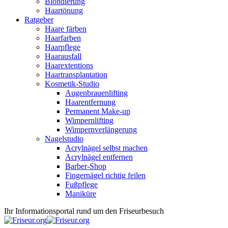
Blondierung
Haartönung
Ratgeber
Haare färben
Haarfarben
Haarpflege
Haarausfall
Haarextentions
Haartransplantation
Kosmetik-Studio
Augenbrauenlifting
Haarentfernung
Permanent Make-up
Wimpernlifting
Wimpernverlängerung
Nagelstudio
Acrylnägel selbst machen
Acrylnägel entfernen
Barber-Shop
Fingernägel richtig feilen
Fußpflege
Maniküre
Ihr Informationsportal rund um den Friseurbesuch