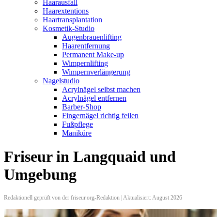
Haarausfall
Haarextentions
Haartransplantation
Kosmetik-Studio
Augenbrauenlifting
Haarentfernung
Permanent Make-up
Wimpernlifting
Wimpernverlängerung
Nagelstudio
Acrylnägel selbst machen
Acrylnägel entfernen
Barber-Shop
Fingernägel richtig feilen
Fußpflege
Maniküre
Friseur in Langquaid und
Umgebung
Redaktionell geprüft von der friseur.org-Redaktion | Aktualisiert: August 2026