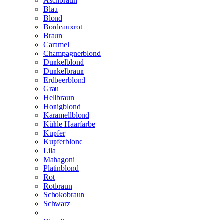
Aschbraun
Blau
Blond
Bordeauxrot
Braun
Caramel
Champagnerblond
Dunkelblond
Dunkelbraun
Erdbeerblond
Grau
Hellbraun
Honigblond
Karamellblond
Kühle Haarfarbe
Kupfer
Kupferblond
Lila
Mahagoni
Platinblond
Rot
Rotbraun
Schokobraun
Schwarz