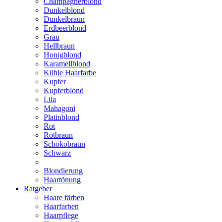
Champagnerblond
Dunkelblond
Dunkelbraun
Erdbeerblond
Grau
Hellbraun
Honigblond
Karamellblond
Kühle Haarfarbe
Kupfer
Kupferblond
Lila
Mahagoni
Platinblond
Rot
Rotbraun
Schokobraun
Schwarz
Blondierung
Haartönung
Ratgeber
Haare färben
Haarfarben
Haarpflege