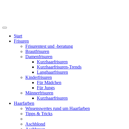
Start
Frisuren
Frisurentest und -beratung
Brautfrisuren
Damenfrisuren
Kurzhaarfrisuren
Kurzhaarfrisuren-Trends
Langhaarfrisuren
Kinderfrisuren
Für Mädchen
Für Jungs
Männerfrisuren
Kurzhaarfrisuren
Haarfarben
Wissenswertes rund um Haarfarben
Tipps & Tricks
Aschblond