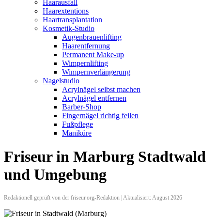
Haarausfall
Haarextentions
Haartransplantation
Kosmetik-Studio
Augenbrauenlifting
Haarentfernung
Permanent Make-up
Wimpernlifting
Wimpernverlängerung
Nagelstudio
Acrylnägel selbst machen
Acrylnägel entfernen
Barber-Shop
Fingernägel richtig feilen
Fußpflege
Maniküre
Friseur in Marburg Stadtwald
und Umgebung
Redaktionell geprüft von der friseur.org-Redaktion | Aktualisiert: August 2026