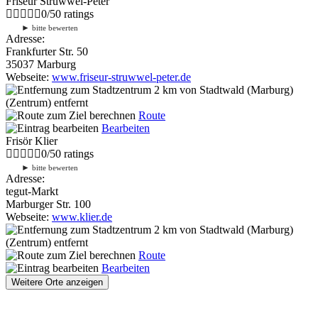
Friseur Struwwel-Peter
0
/
5
0
ratings
►
bitte bewerten
Adresse:
Frankfurter Str. 50
35037 Marburg
Webseite:
www.friseur-struwwel-peter.de
2 km
von Stadtwald (Marburg)
(Zentrum) entfernt
Route
Bearbeiten
Frisör Klier
0
/
5
0
ratings
►
bitte bewerten
Adresse:
tegut-Markt
Marburger Str. 100
Webseite:
www.klier.de
2 km
von Stadtwald (Marburg)
(Zentrum) entfernt
Route
Bearbeiten
Weitere Orte anzeigen