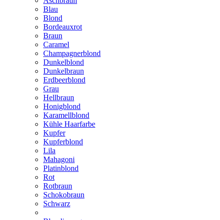
Aschbraun
Blau
Blond
Bordeauxrot
Braun
Caramel
Champagnerblond
Dunkelblond
Dunkelbraun
Erdbeerblond
Grau
Hellbraun
Honigblond
Karamellblond
Kühle Haarfarbe
Kupfer
Kupferblond
Lila
Mahagoni
Platinblond
Rot
Rotbraun
Schokobraun
Schwarz