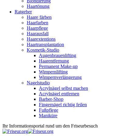
Blondierung
Haartönung
Ratgeber
Haare färben
Haarfarben
Haarpflege
Haarausfall
Haarextentions
Haartransplantation
Kosmetik-Studio
Augenbrauenlifting
Haarentfernung
Permanent Make-up
Wimpernlifting
Wimpernverlängerung
Nagelstudio
Acrylnägel selbst machen
Acrylnägel entfernen
Barber-Shop
Fingernägel richtig feilen
Fußpflege
Maniküre
Ihr Informationsportal rund um den Friseurbesuch