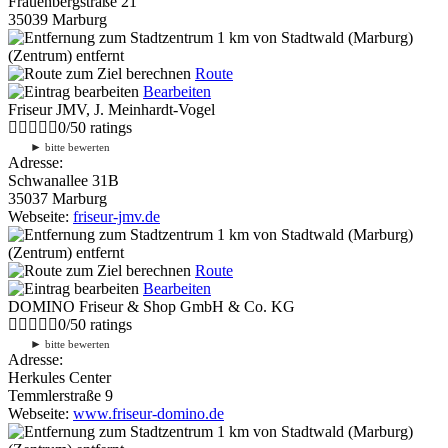
Frauenbergstraße 21
35039 Marburg
1 km
von Stadtwald (Marburg)
(Zentrum) entfernt
Route
Bearbeiten
Friseur JMV, J. Meinhardt-Vogel
0
/
5
0
ratings
►
bitte bewerten
Adresse:
Schwanallee 31B
35037 Marburg
Webseite:
friseur-jmv.de
1 km
von Stadtwald (Marburg)
(Zentrum) entfernt
Route
Bearbeiten
DOMINO Friseur & Shop GmbH & Co. KG
0
/
5
0
ratings
►
bitte bewerten
Adresse:
Herkules Center
Temmlerstraße 9
Webseite:
www.friseur-domino.de
1 km
von Stadtwald (Marburg)