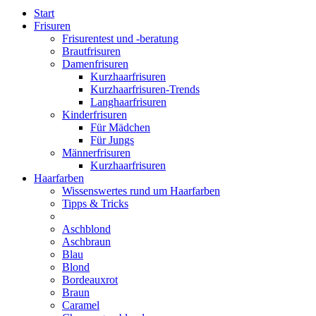
Start
Frisuren
Frisurentest und -beratung
Brautfrisuren
Damenfrisuren
Kurzhaarfrisuren
Kurzhaarfrisuren-Trends
Langhaarfrisuren
Kinderfrisuren
Für Mädchen
Für Jungs
Männerfrisuren
Kurzhaarfrisuren
Haarfarben
Wissenswertes rund um Haarfarben
Tipps & Tricks
Aschblond
Aschbraun
Blau
Blond
Bordeauxrot
Braun
Caramel