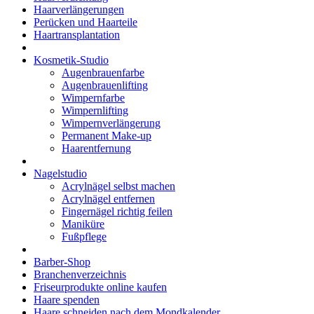
Haarverlängerungen
Perücken und Haarteile
Haartransplantation
Kosmetik-Studio
Augenbrauenfarbe
Augenbrauenlifting
Wimpernfarbe
Wimpernlifting
Wimpernverlängerung
Permanent Make-up
Haarentfernung
Nagelstudio
Acrylnägel selbst machen
Acrylnägel entfernen
Fingernägel richtig feilen
Maniküre
Fußpflege
Barber-Shop
Branchenverzeichnis
Friseurprodukte online kaufen
Haare spenden
Haare schneiden nach dem Mondkalender