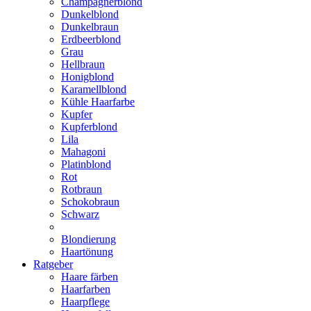
Champagnerblond
Dunkelblond
Dunkelbraun
Erdbeerblond
Grau
Hellbraun
Honigblond
Karamellblond
Kühle Haarfarbe
Kupfer
Kupferblond
Lila
Mahagoni
Platinblond
Rot
Rotbraun
Schokobraun
Schwarz
Blondierung
Haartönung
Ratgeber
Haare färben
Haarfarben
Haarpflege