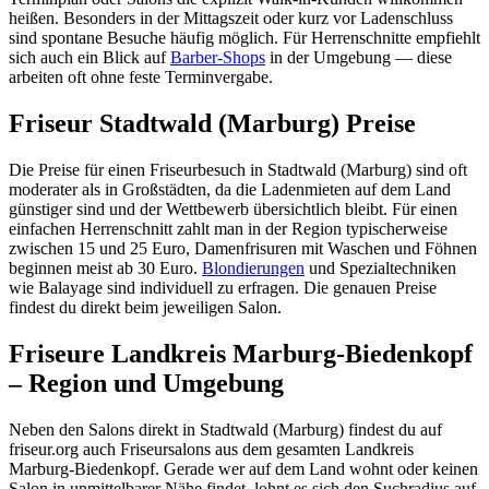
heißen. Besonders in der Mittagszeit oder kurz vor Ladenschluss
sind spontane Besuche häufig möglich. Für Herrenschnitte empfiehlt
sich auch ein Blick auf
Barber-Shops
in der Umgebung — diese
arbeiten oft ohne feste Terminvergabe.
Friseur Stadtwald (Marburg) Preise
Die Preise für einen Friseurbesuch in Stadtwald (Marburg) sind oft
moderater als in Großstädten, da die Ladenmieten auf dem Land
günstiger sind und der Wettbewerb übersichtlich bleibt. Für einen
einfachen Herrenschnitt zahlt man in der Region typischerweise
zwischen 15 und 25 Euro, Damenfrisuren mit Waschen und Föhnen
beginnen meist ab 30 Euro.
Blondierungen
und Spezialtechniken
wie Balayage sind individuell zu erfragen. Die genauen Preise
findest du direkt beim jeweiligen Salon.
Friseure Landkreis Marburg-Biedenkopf
– Region und Umgebung
Neben den Salons direkt in Stadtwald (Marburg) findest du auf
friseur.org auch Friseursalons aus dem gesamten Landkreis
Marburg-Biedenkopf. Gerade wer auf dem Land wohnt oder keinen
Salon in unmittelbarer Nähe findet, lohnt es sich den Suchradius auf