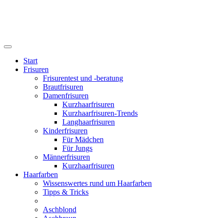
Start
Frisuren
Frisurentest und -beratung
Brautfrisuren
Damenfrisuren
Kurzhaarfrisuren
Kurzhaarfrisuren-Trends
Langhaarfrisuren
Kinderfrisuren
Für Mädchen
Für Jungs
Männerfrisuren
Kurzhaarfrisuren
Haarfarben
Wissenswertes rund um Haarfarben
Tipps & Tricks
Aschblond