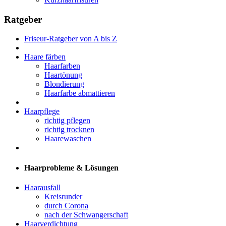
Ratgeber
Friseur-Ratgeber von A bis Z
Haare färben
Haarfarben
Haartönung
Blondierung
Haarfarbe abmattieren
Haarpflege
richtig pflegen
richtig trocknen
Haarewaschen
Haarprobleme & Lösungen
Haarausfall
Kreisrunder
durch Corona
nach der Schwangerschaft
Haarverdichtung