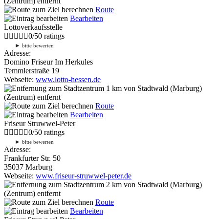
(Zentrum) entfernt
Route
Bearbeiten
Lottoverkaufsstelle
0
/
5
0
ratings
►
bitte bewerten
Adresse:
Domino Friseur Im Herkules
Temmlerstraße 19
Webseite:
www.lotto-hessen.de
1 km
von Stadtwald (Marburg)
(Zentrum) entfernt
Route
Bearbeiten
Friseur Struwwel-Peter
0
/
5
0
ratings
►
bitte bewerten
Adresse:
Frankfurter Str. 50
35037 Marburg
Webseite:
www.friseur-struwwel-peter.de
2 km
von Stadtwald (Marburg)
(Zentrum) entfernt
Route
Bearbeiten