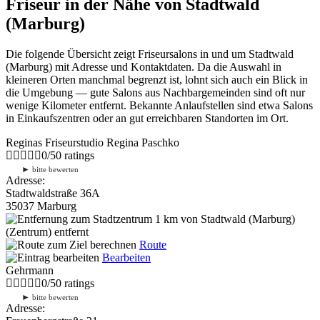
Friseur in der Nähe von Stadtwald
(Marburg)
Die folgende Übersicht zeigt Friseursalons in und um Stadtwald
(Marburg) mit Adresse und Kontaktdaten. Da die Auswahl in
kleineren Orten manchmal begrenzt ist, lohnt sich auch ein Blick in
die Umgebung — gute Salons aus Nachbargemeinden sind oft nur
wenige Kilometer entfernt. Bekannte Anlaufstellen sind etwa Salons
in Einkaufszentren oder an gut erreichbaren Standorten im Ort.
Reginas Friseurstudio Regina Paschko
0
/
5
0
ratings
►
bitte bewerten
Adresse:
Stadtwaldstraße 36A
35037 Marburg
1 km
von Stadtwald (Marburg)
(Zentrum) entfernt
Route
Bearbeiten
Gehrmann
0
/
5
0
ratings
►
bitte bewerten
Adresse: