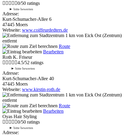
0
/
5
0
ratings
►
bitte bewerten
Adresse:
Kurt-Schumacher-Allee 6
47445 Moers
Webseite:
www.coiffeurdedters.de
1 km
von Eick Ost (Zentrum)
entfernt
Route
Bearbeiten
Roth K. Friseur
4.5
/
5
2
ratings
►
bitte bewerten
Adresse:
Kurt-Schumacher-Allee 40
47445 Moers
Webseite:
www.kirstin-roth.de
1 km
von Eick Ost (Zentrum)
entfernt
Route
Bearbeiten
Oyas Hair Styling
0
/
5
0
ratings
►
bitte bewerten
Adresse: