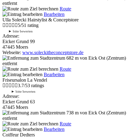
entfernt
Route
Bearbeiten
Ulla Solecki Hairstylist & Conceptstore
5
/
5
1
rating
►
bitte bewerten
Adresse:
Eicker Grund 99
47445 Moers
Webseite:
www.soleckitheconceptstore.de
682 m
von Eick Ost (Zentrum)
entfernt
Route
Bearbeiten
Friseursalon La Vendel
3.7
/
5
3
ratings
►
bitte bewerten
Adresse:
Eicker Grund 63
47445 Moers
738 m
von Eick Ost (Zentrum)
entfernt
Route
Bearbeiten
Coiffeur Dedters