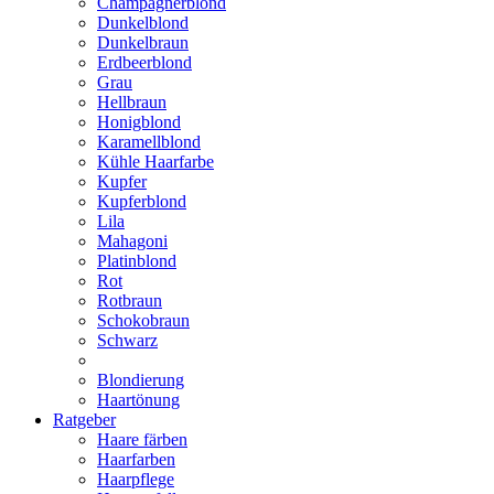
Champagnerblond
Dunkelblond
Dunkelbraun
Erdbeerblond
Grau
Hellbraun
Honigblond
Karamellblond
Kühle Haarfarbe
Kupfer
Kupferblond
Lila
Mahagoni
Platinblond
Rot
Rotbraun
Schokobraun
Schwarz
Blondierung
Haartönung
Ratgeber
Haare färben
Haarfarben
Haarpflege