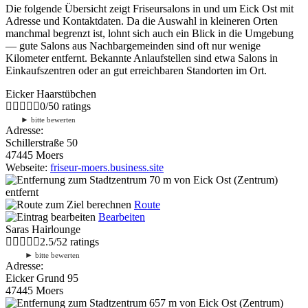
Die folgende Übersicht zeigt Friseursalons in und um Eick Ost mit
Adresse und Kontaktdaten. Da die Auswahl in kleineren Orten
manchmal begrenzt ist, lohnt sich auch ein Blick in die Umgebung
— gute Salons aus Nachbargemeinden sind oft nur wenige
Kilometer entfernt. Bekannte Anlaufstellen sind etwa Salons in
Einkaufszentren oder an gut erreichbaren Standorten im Ort.
Eicker Haarstübchen
0
/
5
0
ratings
►
bitte bewerten
Adresse:
Schillerstraße 50
47445 Moers
Webseite:
friseur-moers.business.site
70 m
von Eick Ost (Zentrum)
entfernt
Route
Bearbeiten
Saras Hairlounge
2.5
/
5
2
ratings
►
bitte bewerten
Adresse:
Eicker Grund 95
47445 Moers
657 m
von Eick Ost (Zentrum)