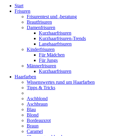
Start
Frisuren
Frisurentest und -beratung
Brautfrisuren
Damenfrisuren
Kurzhaarfrisuren
Kurzhaarfrisuren-Trends
Langhaarfrisuren
Kinderfrisuren
Für Mädchen
Für Jungs
Männerfrisuren
Kurzhaarfrisuren
Haarfarben
Wissenswertes rund um Haarfarben
Tipps & Tricks
Aschblond
Aschbraun
Blau
Blond
Bordeauxrot
Braun
Caramel