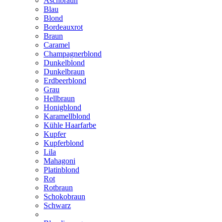
Aschbraun
Blau
Blond
Bordeauxrot
Braun
Caramel
Champagnerblond
Dunkelblond
Dunkelbraun
Erdbeerblond
Grau
Hellbraun
Honigblond
Karamellblond
Kühle Haarfarbe
Kupfer
Kupferblond
Lila
Mahagoni
Platinblond
Rot
Rotbraun
Schokobraun
Schwarz