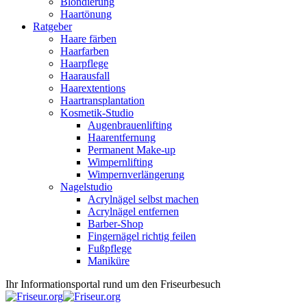
Blondierung
Haartönung
Ratgeber
Haare färben
Haarfarben
Haarpflege
Haarausfall
Haarextentions
Haartransplantation
Kosmetik-Studio
Augenbrauenlifting
Haarentfernung
Permanent Make-up
Wimpernlifting
Wimpernverlängerung
Nagelstudio
Acrylnägel selbst machen
Acrylnägel entfernen
Barber-Shop
Fingernägel richtig feilen
Fußpflege
Maniküre
Ihr Informationsportal rund um den Friseurbesuch