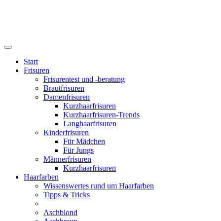
Start
Frisuren
Frisurentest und -beratung
Brautfrisuren
Damenfrisuren
Kurzhaarfrisuren
Kurzhaarfrisuren-Trends
Langhaarfrisuren
Kinderfrisuren
Für Mädchen
Für Jungs
Männerfrisuren
Kurzhaarfrisuren
Haarfarben
Wissenswertes rund um Haarfarben
Tipps & Tricks
Aschblond