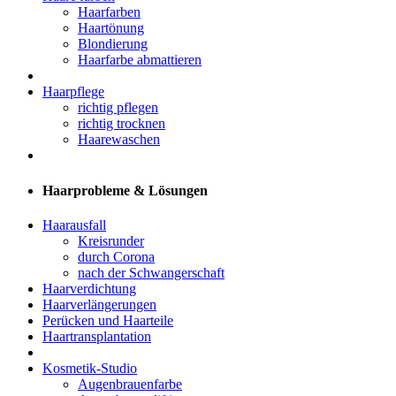
Haarfarben
Haartönung
Blondierung
Haarfarbe abmattieren
Haarpflege
richtig pflegen
richtig trocknen
Haarewaschen
Haarprobleme & Lösungen
Haarausfall
Kreisrunder
durch Corona
nach der Schwangerschaft
Haarverdichtung
Haarverlängerungen
Perücken und Haarteile
Haartransplantation
Kosmetik-Studio
Augenbrauenfarbe