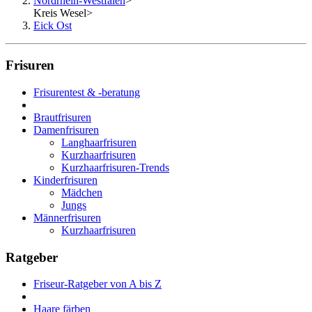
Nordrhein-Westfalen
>
Kreis Wesel
>
Eick Ost
Frisuren
Frisurentest & -beratung
Brautfrisuren
Damenfrisuren
Langhaarfrisuren
Kurzhaarfrisuren
Kurzhaarfrisuren-Trends
Kinderfrisuren
Mädchen
Jungs
Männerfrisuren
Kurzhaarfrisuren
Ratgeber
Friseur-Ratgeber von A bis Z
Haare färben