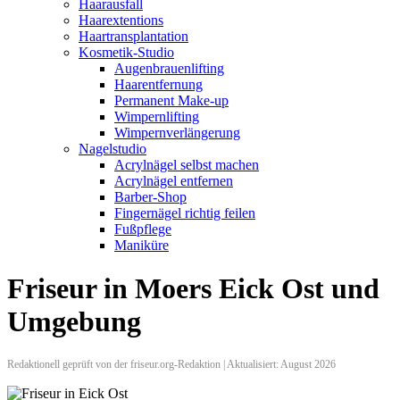
Haarausfall
Haarextentions
Haartransplantation
Kosmetik-Studio
Augenbrauenlifting
Haarentfernung
Permanent Make-up
Wimpernlifting
Wimpernverlängerung
Nagelstudio
Acrylnägel selbst machen
Acrylnägel entfernen
Barber-Shop
Fingernägel richtig feilen
Fußpflege
Maniküre
Friseur in Moers Eick Ost und
Umgebung
Redaktionell geprüft von der friseur.org-Redaktion | Aktualisiert: August 2026