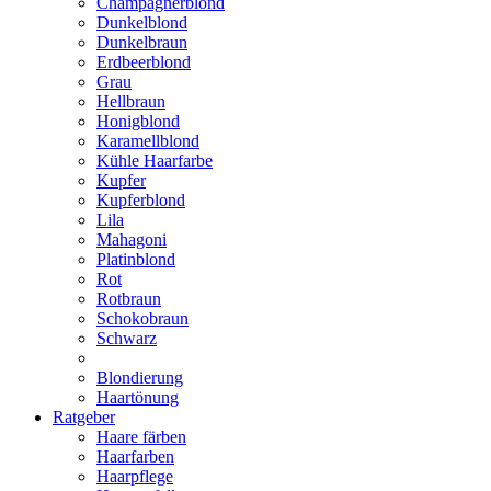
Champagnerblond
Dunkelblond
Dunkelbraun
Erdbeerblond
Grau
Hellbraun
Honigblond
Karamellblond
Kühle Haarfarbe
Kupfer
Kupferblond
Lila
Mahagoni
Platinblond
Rot
Rotbraun
Schokobraun
Schwarz
Blondierung
Haartönung
Ratgeber
Haare färben
Haarfarben
Haarpflege