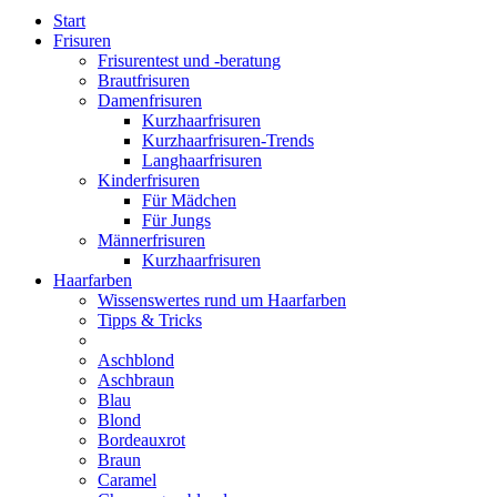
Start
Frisuren
Frisurentest und -beratung
Brautfrisuren
Damenfrisuren
Kurzhaarfrisuren
Kurzhaarfrisuren-Trends
Langhaarfrisuren
Kinderfrisuren
Für Mädchen
Für Jungs
Männerfrisuren
Kurzhaarfrisuren
Haarfarben
Wissenswertes rund um Haarfarben
Tipps & Tricks
Aschblond
Aschbraun
Blau
Blond
Bordeauxrot
Braun
Caramel