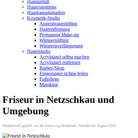
Haarausfall
Haarextentions
Haartransplantation
Kosmetik-Studio
Augenbrauenlifting
Haarentfernung
Permanent Make-up
Wimpernlifting
Wimpernverlängerung
Nagelstudio
Acrylnägel selbst machen
Acrylnägel entfernen
Barber-Shop
Fingernägel richtig feilen
Fußpflege
Maniküre
Friseur in Netzschkau und
Umgebung
Redaktionell geprüft von der friseur.org-Redaktion | Aktualisiert: August 2026