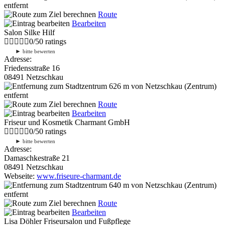
entfernt
Route
Bearbeiten
Salon Silke Hilf
0
/
5
0
ratings
►
bitte bewerten
Adresse:
Friedensstraße 16
08491 Netzschkau
626 m
von Netzschkau (Zentrum)
entfernt
Route
Bearbeiten
Friseur und Kosmetik Charmant GmbH
0
/
5
0
ratings
►
bitte bewerten
Adresse:
Damaschkestraße 21
08491 Netzschkau
Webseite:
www.friseure-charmant.de
640 m
von Netzschkau (Zentrum)
entfernt
Route
Bearbeiten
Lisa Döhler Friseursalon und Fußpflege