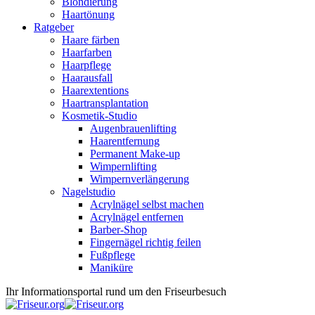
Blondierung
Haartönung
Ratgeber
Haare färben
Haarfarben
Haarpflege
Haarausfall
Haarextentions
Haartransplantation
Kosmetik-Studio
Augenbrauenlifting
Haarentfernung
Permanent Make-up
Wimpernlifting
Wimpernverlängerung
Nagelstudio
Acrylnägel selbst machen
Acrylnägel entfernen
Barber-Shop
Fingernägel richtig feilen
Fußpflege
Maniküre
Ihr Informationsportal rund um den Friseurbesuch