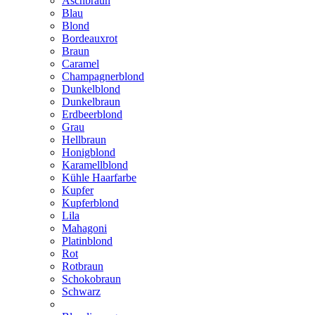
Aschbraun
Blau
Blond
Bordeauxrot
Braun
Caramel
Champagnerblond
Dunkelblond
Dunkelbraun
Erdbeerblond
Grau
Hellbraun
Honigblond
Karamellblond
Kühle Haarfarbe
Kupfer
Kupferblond
Lila
Mahagoni
Platinblond
Rot
Rotbraun
Schokobraun
Schwarz