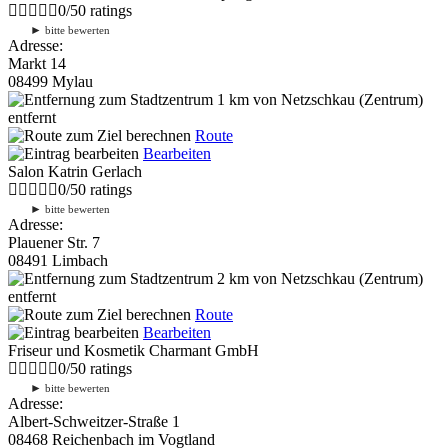
0
/
5
0
ratings
►
bitte bewerten
Adresse:
Markt 14
08499 Mylau
1 km
von Netzschkau (Zentrum)
entfernt
Route
Bearbeiten
Salon Katrin Gerlach
0
/
5
0
ratings
►
bitte bewerten
Adresse:
Plauener Str. 7
08491 Limbach
2 km
von Netzschkau (Zentrum)
entfernt
Route
Bearbeiten
Friseur und Kosmetik Charmant GmbH
0
/
5
0
ratings
►
bitte bewerten
Adresse:
Albert-Schweitzer-Straße 1
08468 Reichenbach im Vogtland