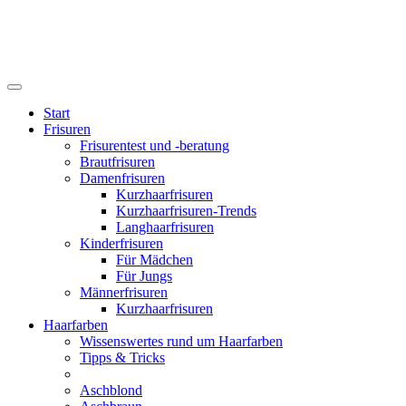
Start
Frisuren
Frisurentest und -beratung
Brautfrisuren
Damenfrisuren
Kurzhaarfrisuren
Kurzhaarfrisuren-Trends
Langhaarfrisuren
Kinderfrisuren
Für Mädchen
Für Jungs
Männerfrisuren
Kurzhaarfrisuren
Haarfarben
Wissenswertes rund um Haarfarben
Tipps & Tricks
Aschblond