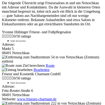
Die folgende Übersicht zeigt Friseursalons in und um Netzschkau
mit Adresse und Kontaktdaten. Da die Auswahl in kleineren Orten
manchmal begrenzt ist, lohnt sich auch ein Blick in die Umgebung
— gute Salons aus Nachbargemeinden sind oft nur wenige
Kilometer entfernt. Bekannte Anlaufstellen sind etwa Salons in
Einkaufszentren oder an gut erreichbaren Standorten im Ort.
Yvonne Hübinger Friseur- und Fußpflegesalon
0
/
5
0
ratings
►
bitte bewerten
Adresse:
Markt 5
08491 Netzschkau
54 m
von Netzschkau (Zentrum)
entfernt
Route
Bearbeiten
Friseur und Kosmetik Charmant GmbH
0
/
5
0
ratings
►
bitte bewerten
Adresse:
Fritz-Reuter-Straße 6
08491 Netzschkau
Webseite:
www.friseure-charmant.de
222 m
von Netzschkau (Zentrum)