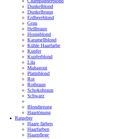
Champagnerblond
Dunkelblond
Dunkelbraun
Erdbeerblond
Grau
Hellbraun
Honigblond
Karamellblond
Kühle Haarfarbe
Kupfer
Kupferblond
Lila
Mahagoni
Platinblond
Rot
Rotbraun
Schokobraun
Schwarz
Blondierung
Haartönung
Ratgeber
Haare färben
Haarfarben
Haarpflege