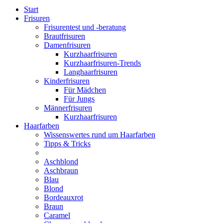
Start
Frisuren
Frisurentest und -beratung
Brautfrisuren
Damenfrisuren
Kurzhaarfrisuren
Kurzhaarfrisuren-Trends
Langhaarfrisuren
Kinderfrisuren
Für Mädchen
Für Jungs
Männerfrisuren
Kurzhaarfrisuren
Haarfarben
Wissenswertes rund um Haarfarben
Tipps & Tricks
Aschblond
Aschbraun
Blau
Blond
Bordeauxrot
Braun
Caramel