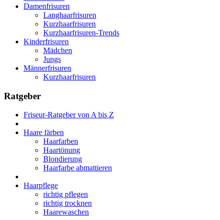
Damenfrisuren
Langhaarfrisuren
Kurzhaarfrisuren
Kurzhaarfrisuren-Trends
Kinderfrisuren
Mädchen
Jungs
Männerfrisuren
Kurzhaarfrisuren
Ratgeber
Friseur-Ratgeber von A bis Z
Haare färben
Haarfarben
Haartönung
Blondierung
Haarfarbe abmattieren
Haarpflege
richtig pflegen
richtig trocknen
Haarewaschen