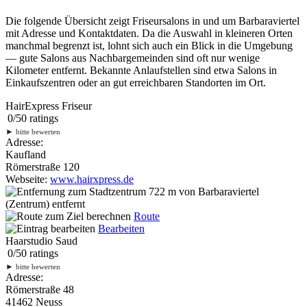
Die folgende Übersicht zeigt Friseursalons in und um Barbaraviertel
mit Adresse und Kontaktdaten. Da die Auswahl in kleineren Orten
manchmal begrenzt ist, lohnt sich auch ein Blick in die Umgebung
— gute Salons aus Nachbargemeinden sind oft nur wenige
Kilometer entfernt. Bekannte Anlaufstellen sind etwa Salons in
Einkaufszentren oder an gut erreichbaren Standorten im Ort.
HairExpress Friseur
0
/
5
0
ratings
►
bitte bewerten
Adresse:
Kaufland
Römerstraße 120
Webseite:
www.hairxpress.de
722 m
von Barbaraviertel
(Zentrum) entfernt
Route
Bearbeiten
Haarstudio Saud
0
/
5
0
ratings
►
bitte bewerten
Adresse:
Römerstraße 48
41462 Neuss