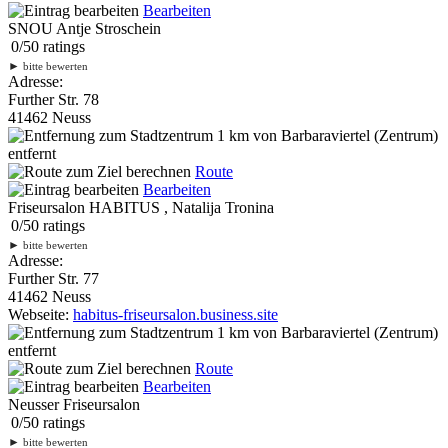
Bearbeiten
SNOU Antje Stroschein
0
/
5
0
ratings
►
bitte bewerten
Adresse:
Further Str. 78
41462 Neuss
1 km
von Barbaraviertel (Zentrum)
entfernt
Route
Bearbeiten
Friseursalon HABITUS , Natalija Tronina
0
/
5
0
ratings
►
bitte bewerten
Adresse:
Further Str. 77
41462 Neuss
Webseite:
habitus-friseursalon.business.site
1 km
von Barbaraviertel (Zentrum)
entfernt
Route
Bearbeiten
Neusser Friseursalon
0
/
5
0
ratings
►
bitte bewerten