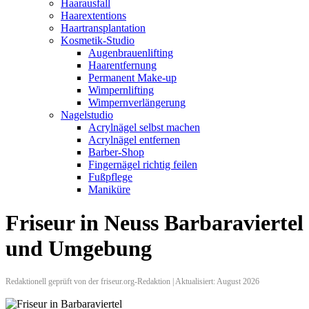
Haarausfall
Haarextentions
Haartransplantation
Kosmetik-Studio
Augenbrauenlifting
Haarentfernung
Permanent Make-up
Wimpernlifting
Wimpernverlängerung
Nagelstudio
Acrylnägel selbst machen
Acrylnägel entfernen
Barber-Shop
Fingernägel richtig feilen
Fußpflege
Maniküre
Friseur in Neuss Barbaraviertel
und Umgebung
Redaktionell geprüft von der friseur.org-Redaktion | Aktualisiert: August 2026