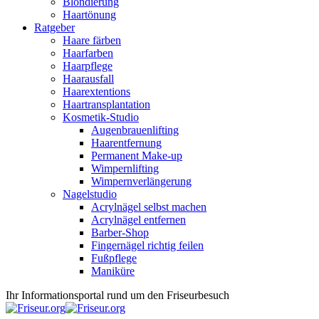
Blondierung
Haartönung
Ratgeber
Haare färben
Haarfarben
Haarpflege
Haarausfall
Haarextentions
Haartransplantation
Kosmetik-Studio
Augenbrauenlifting
Haarentfernung
Permanent Make-up
Wimpernlifting
Wimpernverlängerung
Nagelstudio
Acrylnägel selbst machen
Acrylnägel entfernen
Barber-Shop
Fingernägel richtig feilen
Fußpflege
Maniküre
Ihr Informationsportal rund um den Friseurbesuch