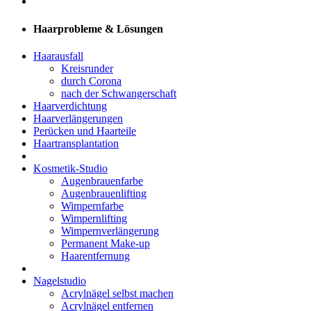
Haarprobleme & Lösungen
Haarausfall
Kreisrunder
durch Corona
nach der Schwangerschaft
Haarverdichtung
Haarverlängerungen
Perücken und Haarteile
Haartransplantation
Kosmetik-Studio
Augenbrauenfarbe
Augenbrauenlifting
Wimpernfarbe
Wimpernlifting
Wimpernverlängerung
Permanent Make-up
Haarentfernung
Nagelstudio
Acrylnägel selbst machen
Acrylnägel entfernen