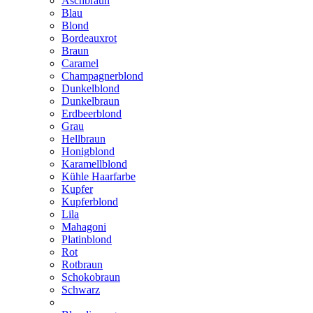
Aschbraun
Blau
Blond
Bordeauxrot
Braun
Caramel
Champagnerblond
Dunkelblond
Dunkelbraun
Erdbeerblond
Grau
Hellbraun
Honigblond
Karamellblond
Kühle Haarfarbe
Kupfer
Kupferblond
Lila
Mahagoni
Platinblond
Rot
Rotbraun
Schokobraun
Schwarz