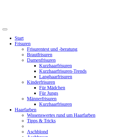
Start
Frisuren
Frisurentest und -beratung
Brautfrisuren
Damenfrisuren
Kurzhaarfrisuren
Kurzhaarfrisuren-Trends
Langhaarfrisuren
Kinderfrisuren
Für Mädchen
Für Jungs
Männerfrisuren
Kurzhaarfrisuren
Haarfarben
Wissenswertes rund um Haarfarben
Tipps & Tricks
Aschblond