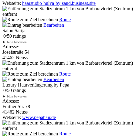
Webseite:
haarstudio-hulya-by-saud.business.site
1 km
von Barbaraviertel (Zentrum)
entfernt
Route
Bearbeiten
Salon Safija
0
/
5
0
ratings
►
bitte bewerten
Adresse:
Josefstraße 54
41462 Neuss
1 km
von Barbaraviertel (Zentrum)
entfernt
Route
Bearbeiten
Luxury Haarverlängerung by Pepa
0
/
5
0
ratings
►
bitte bewerten
Adresse:
Further Str. 78
41462 Neuss
Webseite:
www.pepahair.de
1 km
von Barbaraviertel (Zentrum)
entfernt
Route