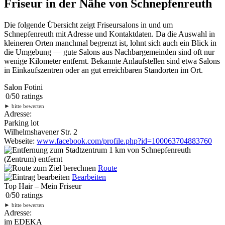
Friseur in der Nähe von Schnepfenreuth
Die folgende Übersicht zeigt Friseursalons in und um
Schnepfenreuth mit Adresse und Kontaktdaten. Da die Auswahl in
kleineren Orten manchmal begrenzt ist, lohnt sich auch ein Blick in
die Umgebung — gute Salons aus Nachbargemeinden sind oft nur
wenige Kilometer entfernt. Bekannte Anlaufstellen sind etwa Salons
in Einkaufszentren oder an gut erreichbaren Standorten im Ort.
Salon Fotini
0
/
5
0
ratings
►
bitte bewerten
Adresse:
Parking lot
Wilhelmshavener Str. 2
Webseite:
www.facebook.com/profile.php?id=100063704883760
1 km
von Schnepfenreuth
(Zentrum) entfernt
Route
Bearbeiten
Top Hair – Mein Friseur
0
/
5
0
ratings
►
bitte bewerten
Adresse:
im EDEKA