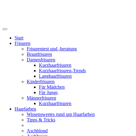
Start
Frisuren
Frisurentest und -beratung
Brautfrisuren
Damenfrisuren
Kurzhaarfrisuren
Kurzhaarfrisuren-Trends
Langhaarfrisuren
Kinderfrisuren
Für Mädchen
Für Jungs
Männerfrisuren
Kurzhaarfrisuren
Haarfarben
Wissenswertes rund um Haarfarben
Tipps & Tricks
Aschblond