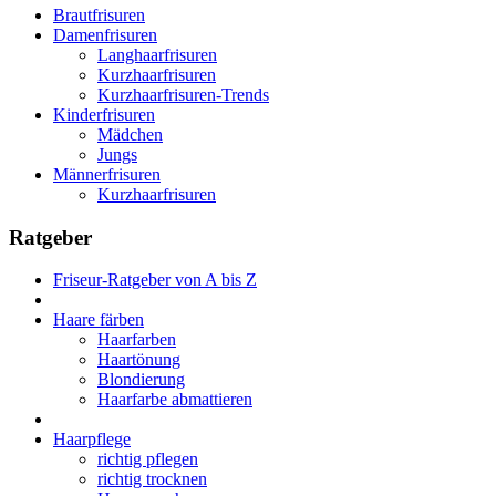
Brautfrisuren
Damenfrisuren
Langhaarfrisuren
Kurzhaarfrisuren
Kurzhaarfrisuren-Trends
Kinderfrisuren
Mädchen
Jungs
Männerfrisuren
Kurzhaarfrisuren
Ratgeber
Friseur-Ratgeber von A bis Z
Haare färben
Haarfarben
Haartönung
Blondierung
Haarfarbe abmattieren
Haarpflege
richtig pflegen
richtig trocknen