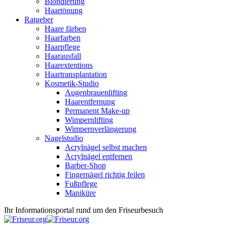
Blondierung
Haartönung
Ratgeber
Haare färben
Haarfarben
Haarpflege
Haarausfall
Haarextentions
Haartransplantation
Kosmetik-Studio
Augenbrauenlifting
Haarentfernung
Permanent Make-up
Wimpernlifting
Wimpernverlängerung
Nagelstudio
Acrylnägel selbst machen
Acrylnägel entfernen
Barber-Shop
Fingernägel richtig feilen
Fußpflege
Maniküre
Ihr Informationsportal rund um den Friseurbesuch