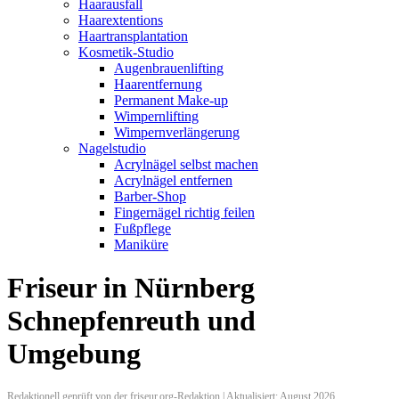
Haarausfall
Haarextentions
Haartransplantation
Kosmetik-Studio
Augenbrauenlifting
Haarentfernung
Permanent Make-up
Wimpernlifting
Wimpernverlängerung
Nagelstudio
Acrylnägel selbst machen
Acrylnägel entfernen
Barber-Shop
Fingernägel richtig feilen
Fußpflege
Maniküre
Friseur in Nürnberg
Schnepfenreuth und
Umgebung
Redaktionell geprüft von der friseur.org-Redaktion | Aktualisiert: August 2026