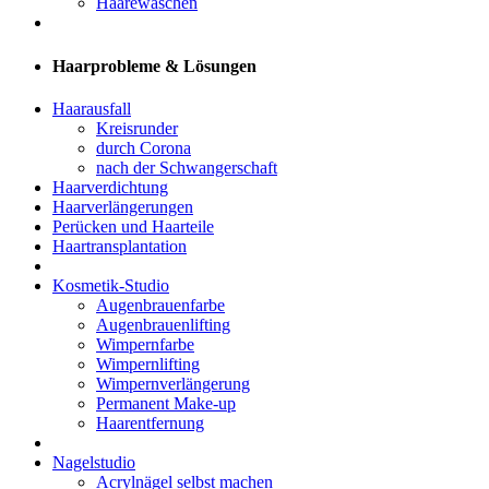
Haarewaschen
Haarprobleme & Lösungen
Haarausfall
Kreisrunder
durch Corona
nach der Schwangerschaft
Haarverdichtung
Haarverlängerungen
Perücken und Haarteile
Haartransplantation
Kosmetik-Studio
Augenbrauenfarbe
Augenbrauenlifting
Wimpernfarbe
Wimpernlifting
Wimpernverlängerung
Permanent Make-up
Haarentfernung
Nagelstudio
Acrylnägel selbst machen