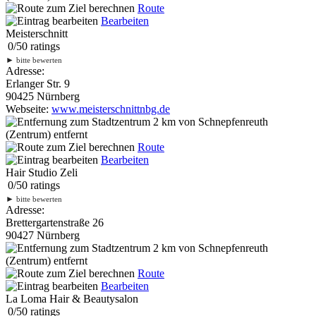
Route
Bearbeiten
Meisterschnitt
0
/
5
0
ratings
►
bitte bewerten
Adresse:
Erlanger Str. 9
90425 Nürnberg
Webseite:
www.meisterschnittnbg.de
2 km
von Schnepfenreuth
(Zentrum) entfernt
Route
Bearbeiten
Hair Studio Zeli
0
/
5
0
ratings
►
bitte bewerten
Adresse:
Brettergartenstraße 26
90427 Nürnberg
2 km
von Schnepfenreuth
(Zentrum) entfernt
Route
Bearbeiten
La Loma Hair & Beautysalon
0
/
5
0
ratings