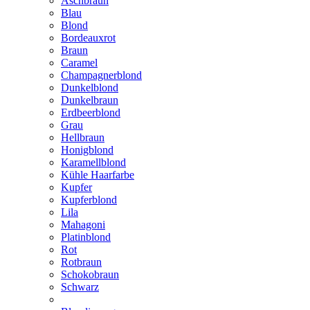
Aschbraun
Blau
Blond
Bordeauxrot
Braun
Caramel
Champagnerblond
Dunkelblond
Dunkelbraun
Erdbeerblond
Grau
Hellbraun
Honigblond
Karamellblond
Kühle Haarfarbe
Kupfer
Kupferblond
Lila
Mahagoni
Platinblond
Rot
Rotbraun
Schokobraun
Schwarz