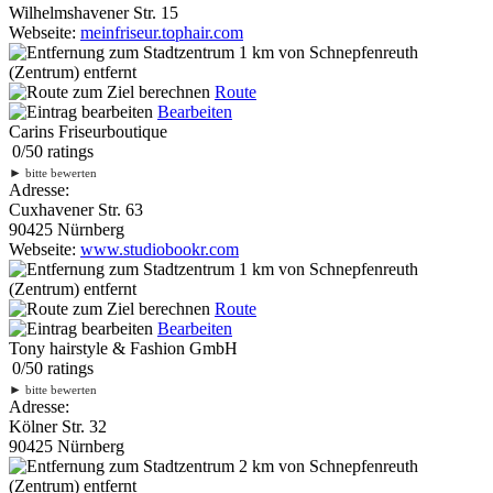
Wilhelmshavener Str. 15
Webseite:
meinfriseur.tophair.com
1 km
von Schnepfenreuth
(Zentrum) entfernt
Route
Bearbeiten
Carins Friseurboutique
0
/
5
0
ratings
►
bitte bewerten
Adresse:
Cuxhavener Str. 63
90425 Nürnberg
Webseite:
www.studiobookr.com
1 km
von Schnepfenreuth
(Zentrum) entfernt
Route
Bearbeiten
Tony hairstyle & Fashion GmbH
0
/
5
0
ratings
►
bitte bewerten
Adresse:
Kölner Str. 32
90425 Nürnberg
2 km
von Schnepfenreuth
(Zentrum) entfernt