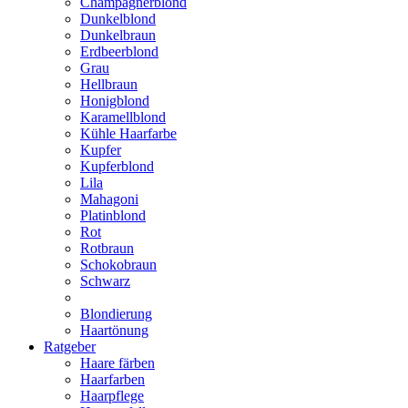
Champagnerblond
Dunkelblond
Dunkelbraun
Erdbeerblond
Grau
Hellbraun
Honigblond
Karamellblond
Kühle Haarfarbe
Kupfer
Kupferblond
Lila
Mahagoni
Platinblond
Rot
Rotbraun
Schokobraun
Schwarz
Blondierung
Haartönung
Ratgeber
Haare färben
Haarfarben
Haarpflege