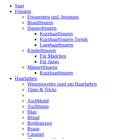
Start
Frisuren
Frisurentest und -beratung
Brautfrisuren
Damenfrisuren
Kurzhaarfrisuren
Kurzhaarfrisuren-Trends
Langhaarfrisuren
Kinderfrisuren
Für Mädchen
Für Jungs
Männerfrisuren
Kurzhaarfrisuren
Haarfarben
Wissenswertes rund um Haarfarben
Tipps & Tricks
Aschblond
Aschbraun
Blau
Blond
Bordeauxrot
Braun
Caramel