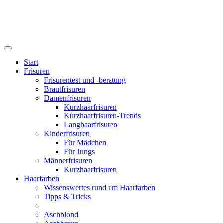
Start
Frisuren
Frisurentest und -beratung
Brautfrisuren
Damenfrisuren
Kurzhaarfrisuren
Kurzhaarfrisuren-Trends
Langhaarfrisuren
Kinderfrisuren
Für Mädchen
Für Jungs
Männerfrisuren
Kurzhaarfrisuren
Haarfarben
Wissenswertes rund um Haarfarben
Tipps & Tricks
Aschblond