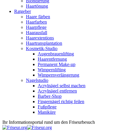
Blondierung
Haartönung
Ratgeber
Haare färben
Haarfarben
Haarpflege
Haarausfall
Haarextentions
Haartransplantation
Kosmetik-Studio
Augenbrauenlifting
Haarentfernung
Permanent Make-up
Wimpernlifting
Wimpernverlängerung
Nagelstudio
Acrylnägel selbst machen
Acrylnägel entfernen
Barber-Shop
Fingernägel richtig feilen
Fußpflege
Maniküre
Ihr Informationsportal rund um den Friseurbesuch