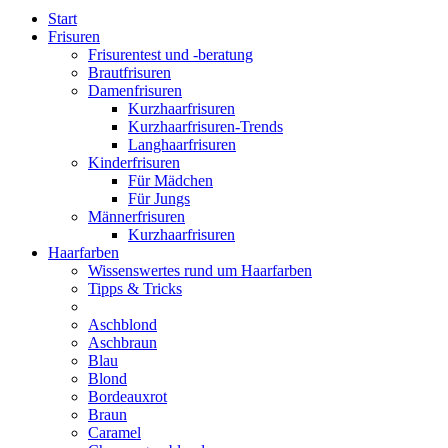
Start
Frisuren
Frisurentest und -beratung
Brautfrisuren
Damenfrisuren
Kurzhaarfrisuren
Kurzhaarfrisuren-Trends
Langhaarfrisuren
Kinderfrisuren
Für Mädchen
Für Jungs
Männerfrisuren
Kurzhaarfrisuren
Haarfarben
Wissenswertes rund um Haarfarben
Tipps & Tricks
Aschblond
Aschbraun
Blau
Blond
Bordeauxrot
Braun
Caramel