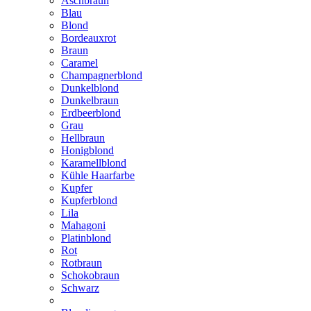
Aschbraun
Blau
Blond
Bordeauxrot
Braun
Caramel
Champagnerblond
Dunkelblond
Dunkelbraun
Erdbeerblond
Grau
Hellbraun
Honigblond
Karamellblond
Kühle Haarfarbe
Kupfer
Kupferblond
Lila
Mahagoni
Platinblond
Rot
Rotbraun
Schokobraun
Schwarz