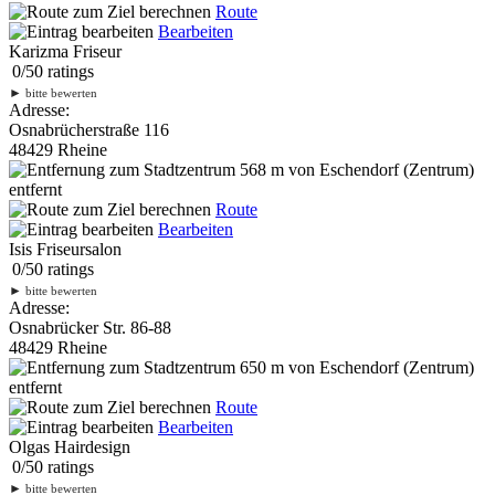
Route
Bearbeiten
Karizma Friseur
0
/
5
0
ratings
►
bitte bewerten
Adresse:
Osnabrücherstraße 116
48429 Rheine
568 m
von Eschendorf (Zentrum)
entfernt
Route
Bearbeiten
Isis Friseursalon
0
/
5
0
ratings
►
bitte bewerten
Adresse:
Osnabrücker Str. 86-88
48429 Rheine
650 m
von Eschendorf (Zentrum)
entfernt
Route
Bearbeiten
Olgas Hairdesign
0
/
5
0
ratings
►
bitte bewerten