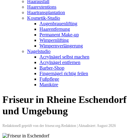
Haarausfall
Haarextentions
Haartransplantation
Kosmetik-Studio
Augenbrauenlifting
Haarentfernung
Permanent Make-up
Wimpernlifting
Wimpernverlängerung
Nagelstudio
Acrylnägel selbst machen
Acrylnägel entfernen
Barber-Shop
Fingernägel richtig feilen
Fußpflege
Maniküre
Friseur in Rheine Eschendorf
und Umgebung
Redaktionell geprüft von der friseur.org-Redaktion | Aktualisiert: August 2026