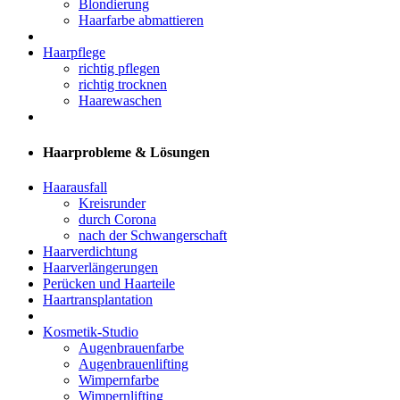
Blondierung
Haarfarbe abmattieren
Haarpflege
richtig pflegen
richtig trocknen
Haarewaschen
Haarprobleme & Lösungen
Haarausfall
Kreisrunder
durch Corona
nach der Schwangerschaft
Haarverdichtung
Haarverlängerungen
Perücken und Haarteile
Haartransplantation
Kosmetik-Studio
Augenbrauenfarbe
Augenbrauenlifting
Wimpernfarbe
Wimpernlifting