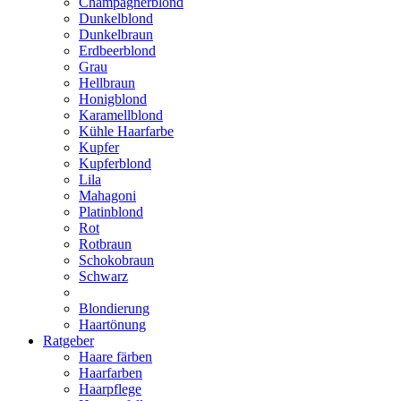
Champagnerblond
Dunkelblond
Dunkelbraun
Erdbeerblond
Grau
Hellbraun
Honigblond
Karamellblond
Kühle Haarfarbe
Kupfer
Kupferblond
Lila
Mahagoni
Platinblond
Rot
Rotbraun
Schokobraun
Schwarz
Blondierung
Haartönung
Ratgeber
Haare färben
Haarfarben
Haarpflege