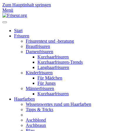
Zum Hauptinhalt springen
Menü
Start
Frisuren
Frisurentest und -beratung
Brautfrisuren
Damenfrisuren
Kurzhaarfrisuren
Kurzhaarfrisuren-Trends
Langhaarfrisuren
Kinderfrisuren
Für Mädchen
Für Jungs
Männerfrisuren
Kurzhaarfrisuren
Haarfarben
Wissenswertes rund um Haarfarben
Tipps & Tricks
Aschblond
Aschbraun
Blau