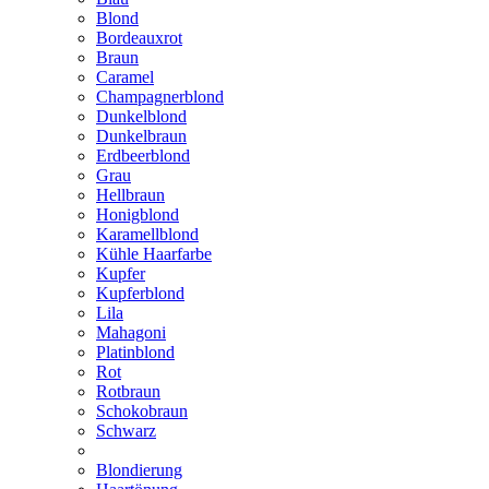
Blond
Bordeauxrot
Braun
Caramel
Champagnerblond
Dunkelblond
Dunkelbraun
Erdbeerblond
Grau
Hellbraun
Honigblond
Karamellblond
Kühle Haarfarbe
Kupfer
Kupferblond
Lila
Mahagoni
Platinblond
Rot
Rotbraun
Schokobraun
Schwarz
Blondierung