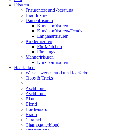
Frisuren
Frisurentest und -beratung
Brautfrisuren
Damenfrisuren
Kurzhaarfrisuren
Kurzhaarfrisuren-Trends
Langhaarfrisuren
Kinderfrisuren
Für Mädchen
Für Jungs
Männerfrisuren
Kurzhaarfrisuren
Haarfarben
Wissenswertes rund um Haarfarben
Tipps & Tricks
Aschblond
Aschbraun
Blau
Blond
Bordeauxrot
Braun
Caramel
Champagnerblond