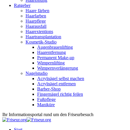
Haartönung
Ratgeber
Haare färben
Haarfarben
Haarpflege
Haarausfall
Haarextentions
Haartransplantation
Kosmetik-Studio
Augenbrauenlifting
Haarentfernung
Permanent Make-up
Wimpernlifting
Wimpernverlängerung
Nagelstudio
Acrylnägel selbst machen
Acrylnägel entfernen
Barber-Shop
Fingernägel richtig feilen
Fußpflege
Maniküre
Ihr Informationsportal rund um den Friseurbesuch
Start