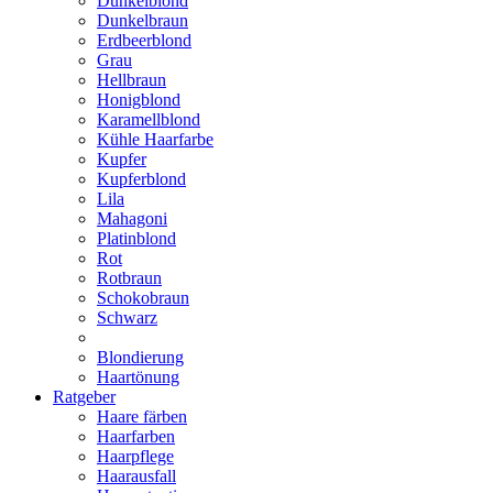
Dunkelblond
Dunkelbraun
Erdbeerblond
Grau
Hellbraun
Honigblond
Karamellblond
Kühle Haarfarbe
Kupfer
Kupferblond
Lila
Mahagoni
Platinblond
Rot
Rotbraun
Schokobraun
Schwarz
Blondierung
Haartönung
Ratgeber
Haare färben
Haarfarben
Haarpflege
Haarausfall