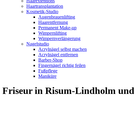
Haarextentions
Haartransplantation
Kosmetik-Studio
Augenbrauenlifting
Haarentfernung
Permanent Make-up
Wimpernlifting
Wimpernverlängerung
Nagelstudio
Acrylnägel selbst machen
Acrylnägel entfernen
Barber-Shop
Fingernägel richtig feilen
Fußpflege
Maniküre
Friseur in Risum-Lindholm u