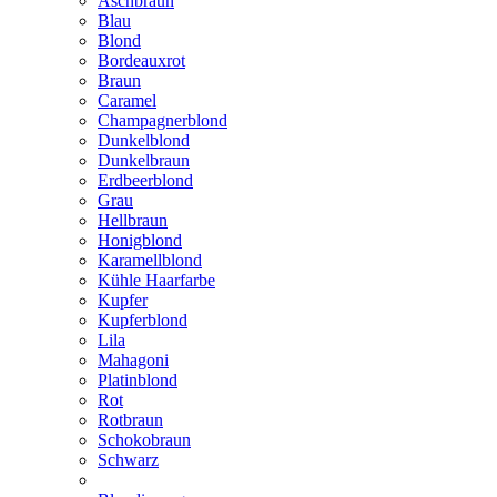
Aschbraun
Blau
Blond
Bordeauxrot
Braun
Caramel
Champagnerblond
Dunkelblond
Dunkelbraun
Erdbeerblond
Grau
Hellbraun
Honigblond
Karamellblond
Kühle Haarfarbe
Kupfer
Kupferblond
Lila
Mahagoni
Platinblond
Rot
Rotbraun
Schokobraun
Schwarz