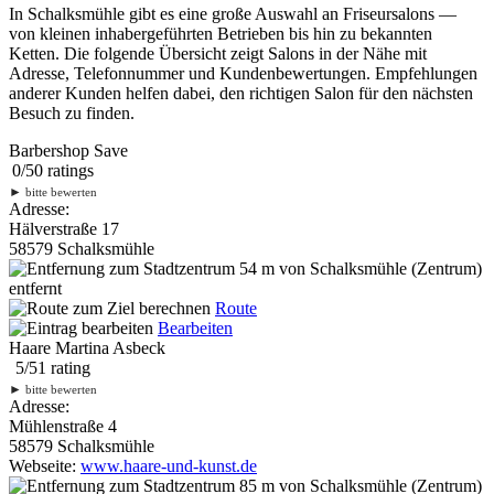
In Schalksmühle gibt es eine große Auswahl an Friseursalons —
von kleinen inhabergeführten Betrieben bis hin zu bekannten
Ketten. Die folgende Übersicht zeigt Salons in der Nähe mit
Adresse, Telefonnummer und Kundenbewertungen. Empfehlungen
anderer Kunden helfen dabei, den richtigen Salon für den nächsten
Besuch zu finden.
Barbershop Save
0
/
5
0
ratings
►
bitte bewerten
Adresse:
Hälverstraße 17
58579 Schalksmühle
54 m
von Schalksmühle (Zentrum)
entfernt
Route
Bearbeiten
Haare Martina Asbeck
5
/
5
1
rating
►
bitte bewerten
Adresse:
Mühlenstraße 4
58579 Schalksmühle
Webseite:
www.haare-und-kunst.de
85 m
von Schalksmühle (Zentrum)