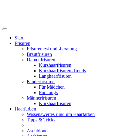
Start
Frisuren
Frisurentest und -beratung
Brautfrisuren
Damenfrisuren
Kurzhaarfrisuren
Kurzhaarfrisuren-Trends
Langhaarfrisuren
Kinderfrisuren
Für Mädchen
Für Jungs
Männerfrisuren
Kurzhaarfrisuren
Haarfarben
Wissenswertes rund um Haarfarben
Tipps & Tricks
Aschblond