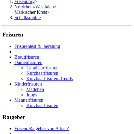
Friseur.org
>
Nordrhein-Westfalen
>
Märkischer Kreis
>
Schalksmühle
Frisuren
Frisurentest & -beratung
Brautfrisuren
Damenfrisuren
Langhaarfrisuren
Kurzhaarfrisuren
Kurzhaarfrisuren-Trends
Kinderfrisuren
Mädchen
Jungs
Männerfrisuren
Kurzhaarfrisuren
Ratgeber
Friseur-Ratgeber von A bis Z