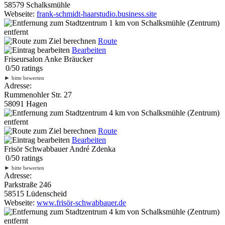
58579 Schalksmühle
Webseite:
frank-schmidt-haarstudio.business.site
1 km
von Schalksmühle (Zentrum)
entfernt
Route
Bearbeiten
Friseursalon Anke Bräucker
0
/
5
0
ratings
►
bitte bewerten
Adresse:
Rummenohler Str. 27
58091 Hagen
4 km
von Schalksmühle (Zentrum)
entfernt
Route
Bearbeiten
Frisör Schwabbauer André Zdenka
0
/
5
0
ratings
►
bitte bewerten
Adresse:
Parkstraße 246
58515 Lüdenscheid
Webseite:
www.frisör-schwabbauer.de
4 km
von Schalksmühle (Zentrum)
entfernt