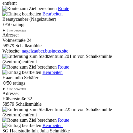
entfernt
Route
Bearbeiten
Beautyzauber (Nagelzauber)
0
/
5
0
ratings
►
bitte bewerten
Adresse:
Volmestraße 24
58579 Schalksmühle
Webseite:
nagelzauber.business.site
201 m
von Schalksmühle
(Zentrum) entfernt
Route
Bearbeiten
Haarstudio Schäfer
0
/
5
0
ratings
►
bitte bewerten
Adresse:
Hälverstraße 32
58579 Schalksmühle
225 m
von Schalksmühle
(Zentrum) entfernt
Route
Bearbeiten
SG Haarstudio Inh. Julia Schmidtke