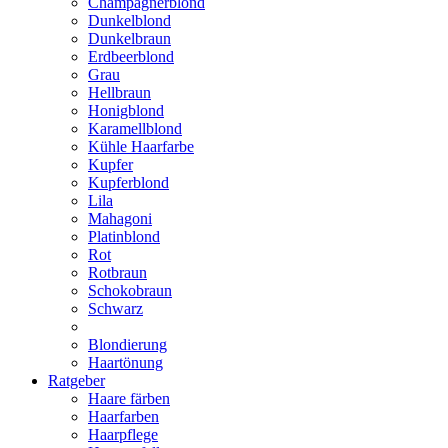
Champagnerblond
Dunkelblond
Dunkelbraun
Erdbeerblond
Grau
Hellbraun
Honigblond
Karamellblond
Kühle Haarfarbe
Kupfer
Kupferblond
Lila
Mahagoni
Platinblond
Rot
Rotbraun
Schokobraun
Schwarz
Blondierung
Haartönung
Ratgeber
Haare färben
Haarfarben
Haarpflege