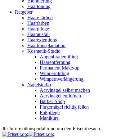
Blondierung
Haartönung
Ratgeber
Haare färben
Haarfarben
Haarpflege
Haarausfall
Haarextentions
Haartransplantation
Kosmetik-Studio
Augenbrauenlifting
Haarentfernung
Permanent Make-up
Wimpernlifting
Wimpernverlängerung
Nagelstudio
Acrylnägel selbst machen
Acrylnägel entfernen
Barber-Shop
Fingernägel richtig feilen
Fußpflege
Maniküre
Ihr Informationsportal rund um den Friseurbesuch