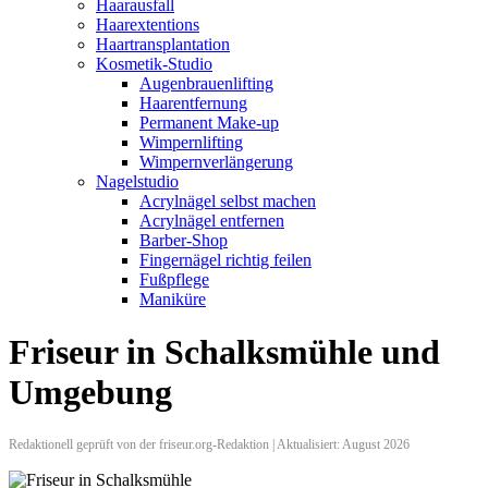
Haarausfall
Haarextentions
Haartransplantation
Kosmetik-Studio
Augenbrauenlifting
Haarentfernung
Permanent Make-up
Wimpernlifting
Wimpernverlängerung
Nagelstudio
Acrylnägel selbst machen
Acrylnägel entfernen
Barber-Shop
Fingernägel richtig feilen
Fußpflege
Maniküre
Friseur in Schalksmühle und
Umgebung
Redaktionell geprüft von der friseur.org-Redaktion | Aktualisiert: August 2026