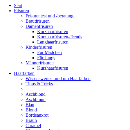
Start
Frisuren
Frisurentest und -beratung
Brautfrisuren
Damenfrisuren
Kurzhaarfrisuren
Kurzhaarfrisuren-Trends
Langhaarfrisuren
Kinderfrisuren
Für Mädchen
Für Jungs
Männerfrisuren
Kurzhaarfrisuren
Haarfarben
Wissenswertes rund um Haarfarben
Tipps & Tricks
Aschblond
Aschbraun
Blau
Blond
Bordeauxrot
Braun
Caramel