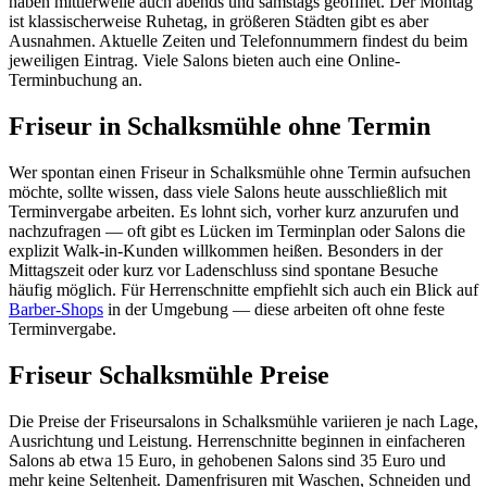
haben mittlerweile auch abends und samstags geöffnet. Der Montag
ist klassischerweise Ruhetag, in größeren Städten gibt es aber
Ausnahmen. Aktuelle Zeiten und Telefonnummern findest du beim
jeweiligen Eintrag. Viele Salons bieten auch eine Online-
Terminbuchung an.
Friseur in Schalksmühle ohne Termin
Wer spontan einen Friseur in Schalksmühle ohne Termin aufsuchen
möchte, sollte wissen, dass viele Salons heute ausschließlich mit
Terminvergabe arbeiten. Es lohnt sich, vorher kurz anzurufen und
nachzufragen — oft gibt es Lücken im Terminplan oder Salons die
explizit Walk-in-Kunden willkommen heißen. Besonders in der
Mittagszeit oder kurz vor Ladenschluss sind spontane Besuche
häufig möglich. Für Herrenschnitte empfiehlt sich auch ein Blick auf
Barber-Shops
in der Umgebung — diese arbeiten oft ohne feste
Terminvergabe.
Friseur Schalksmühle Preise
Die Preise der Friseursalons in Schalksmühle variieren je nach Lage,
Ausrichtung und Leistung. Herrenschnitte beginnen in einfacheren
Salons ab etwa 15 Euro, in gehobenen Salons sind 35 Euro und
mehr keine Seltenheit. Damenfrisuren mit Waschen, Schneiden und