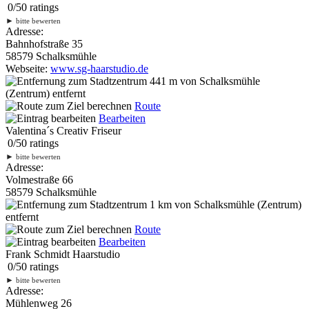
0
/
5
0
ratings
►
bitte bewerten
Adresse:
Bahnhofstraße 35
58579 Schalksmühle
Webseite:
www.sg-haarstudio.de
441 m
von Schalksmühle
(Zentrum) entfernt
Route
Bearbeiten
Valentina´s Creativ Friseur
0
/
5
0
ratings
►
bitte bewerten
Adresse:
Volmestraße 66
58579 Schalksmühle
1 km
von Schalksmühle (Zentrum)
entfernt
Route
Bearbeiten
Frank Schmidt Haarstudio
0
/
5
0
ratings
►
bitte bewerten
Adresse:
Mühlenweg 26