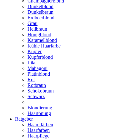
Champagnerblond
Dunkelblond
Dunkelbraun
Erdbeerblond
Grau
Hellbraun
Honigblond
Karamellblond
Kühle Haarfarbe
Kupfer
Kupferblond
Lila
Mahagoni
Platinblond
Rot
Rotbraun
Schokobraun
Schwarz
Blondierung
Haartönung
Ratgeber
Haare färben
Haarfarben
Haarpflege