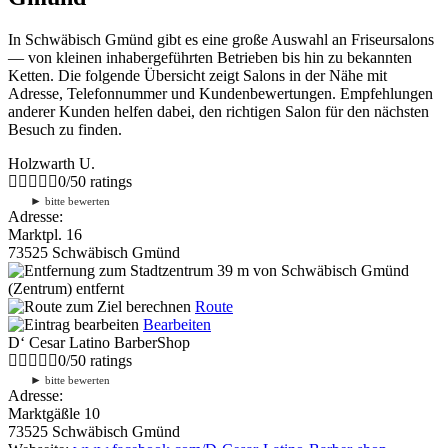
In Schwäbisch Gmünd gibt es eine große Auswahl an Friseursalons
— von kleinen inhabergeführten Betrieben bis hin zu bekannten
Ketten. Die folgende Übersicht zeigt Salons in der Nähe mit
Adresse, Telefonnummer und Kundenbewertungen. Empfehlungen
anderer Kunden helfen dabei, den richtigen Salon für den nächsten
Besuch zu finden.
Holzwarth U.
0
/
5
0
ratings
►
bitte bewerten
Adresse:
Marktpl. 16
73525 Schwäbisch Gmünd
39 m
von Schwäbisch Gmünd
(Zentrum) entfernt
Route
Bearbeiten
D‘ Cesar Latino BarberShop
0
/
5
0
ratings
►
bitte bewerten
Adresse:
Marktgäßle 10
73525 Schwäbisch Gmünd