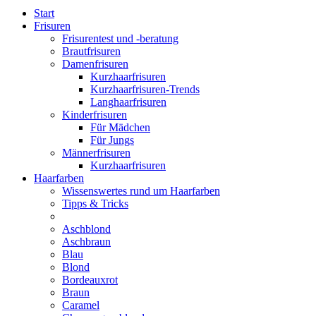
Start
Frisuren
Frisurentest und -beratung
Brautfrisuren
Damenfrisuren
Kurzhaarfrisuren
Kurzhaarfrisuren-Trends
Langhaarfrisuren
Kinderfrisuren
Für Mädchen
Für Jungs
Männerfrisuren
Kurzhaarfrisuren
Haarfarben
Wissenswertes rund um Haarfarben
Tipps & Tricks
Aschblond
Aschbraun
Blau
Blond
Bordeauxrot
Braun
Caramel