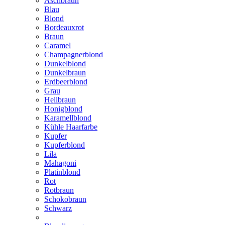
Aschbraun
Blau
Blond
Bordeauxrot
Braun
Caramel
Champagnerblond
Dunkelblond
Dunkelbraun
Erdbeerblond
Grau
Hellbraun
Honigblond
Karamellblond
Kühle Haarfarbe
Kupfer
Kupferblond
Lila
Mahagoni
Platinblond
Rot
Rotbraun
Schokobraun
Schwarz