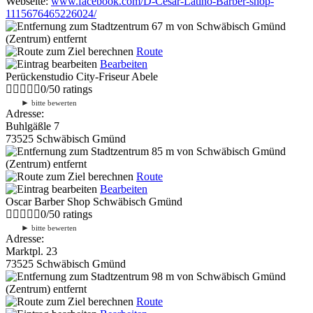
Webseite:
www.facebook.com/D-Cesar-Latino-Barber-shop-
1115676465226024/
67 m
von Schwäbisch Gmünd
(Zentrum) entfernt
Route
Bearbeiten
Perückenstudio City-Friseur Abele
0
/
5
0
ratings
►
bitte bewerten
Adresse:
Buhlgäßle 7
73525 Schwäbisch Gmünd
85 m
von Schwäbisch Gmünd
(Zentrum) entfernt
Route
Bearbeiten
Oscar Barber Shop Schwäbisch Gmünd
0
/
5
0
ratings
►
bitte bewerten
Adresse:
Marktpl. 23
73525 Schwäbisch Gmünd
98 m
von Schwäbisch Gmünd
(Zentrum) entfernt
Route