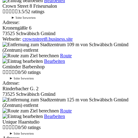
Bearbeiten
Crown Street 8 Friseursalon
3.5
/
5
2
ratings
►
bitte bewerten
Adresse:
Kronengäßle 6
73525 Schwäbisch Gmünd
Webseite:
crownstreet8.business.site
109 m
von Schwäbisch Gmünd
(Zentrum) entfernt
Route
Bearbeiten
Gmünder Barbershop
0
/
5
0
ratings
►
bitte bewerten
Adresse:
Rinderbacher G. 2
73525 Schwäbisch Gmünd
125 m
von Schwäbisch Gmünd
(Zentrum) entfernt
Route
Bearbeiten
Unique Haarstudio
0
/
5
0
ratings
►
bitte bewerten