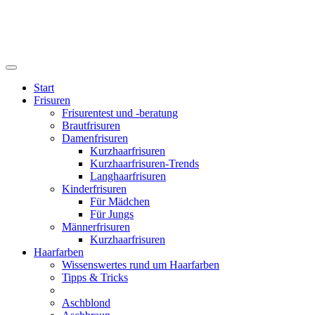
Start
Frisuren
Frisurentest und -beratung
Brautfrisuren
Damenfrisuren
Kurzhaarfrisuren
Kurzhaarfrisuren-Trends
Langhaarfrisuren
Kinderfrisuren
Für Mädchen
Für Jungs
Männerfrisuren
Kurzhaarfrisuren
Haarfarben
Wissenswertes rund um Haarfarben
Tipps & Tricks
Aschblond