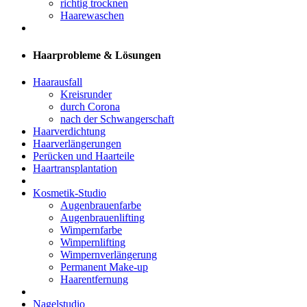
richtig trocknen
Haarewaschen
Haarprobleme & Lösungen
Haarausfall
Kreisrunder
durch Corona
nach der Schwangerschaft
Haarverdichtung
Haarverlängerungen
Perücken und Haarteile
Haartransplantation
Kosmetik-Studio
Augenbrauenfarbe
Augenbrauenlifting
Wimpernfarbe
Wimpernlifting
Wimpernverlängerung
Permanent Make-up
Haarentfernung
Nagelstudio