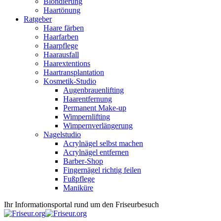
Blondierung
Haartönung
Ratgeber
Haare färben
Haarfarben
Haarpflege
Haarausfall
Haarextentions
Haartransplantation
Kosmetik-Studio
Augenbrauenlifting
Haarentfernung
Permanent Make-up
Wimpernlifting
Wimpernverlängerung
Nagelstudio
Acrylnägel selbst machen
Acrylnägel entfernen
Barber-Shop
Fingernägel richtig feilen
Fußpflege
Maniküre
Ihr Informationsportal rund um den Friseurbesuch