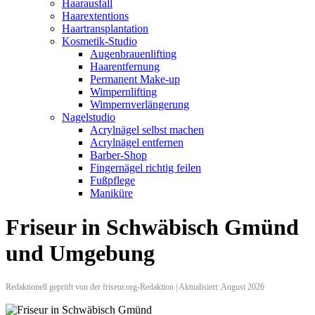
Haarausfall
Haarextentions
Haartransplantation
Kosmetik-Studio
Augenbrauenlifting
Haarentfernung
Permanent Make-up
Wimpernlifting
Wimpernverlängerung
Nagelstudio
Acrylnägel selbst machen
Acrylnägel entfernen
Barber-Shop
Fingernägel richtig feilen
Fußpflege
Maniküre
Friseur in Schwäbisch Gmünd
und Umgebung
Redaktionell geprüft von der friseur.org-Redaktion | Aktualisiert: August 2026