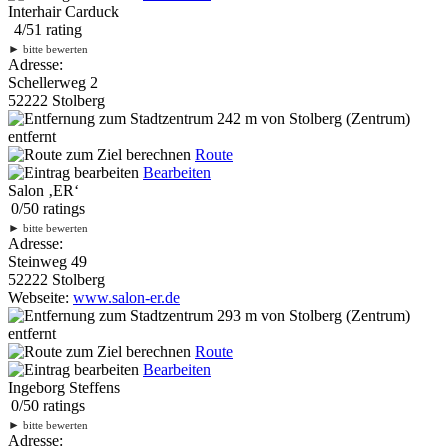
Interhair Carduck
4
/
5
1
rating
►
bitte bewerten
Adresse:
Schellerweg 2
52222 Stolberg
242 m
von Stolberg (Zentrum)
entfernt
Route
Bearbeiten
Salon ‚ER‘
0
/
5
0
ratings
►
bitte bewerten
Adresse:
Steinweg 49
52222 Stolberg
Webseite:
www.salon-er.de
293 m
von Stolberg (Zentrum)
entfernt
Route
Bearbeiten
Ingeborg Steffens
0
/
5
0
ratings
►
bitte bewerten
Adresse: