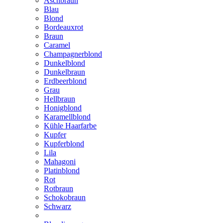
Aschbraun
Blau
Blond
Bordeauxrot
Braun
Caramel
Champagnerblond
Dunkelblond
Dunkelbraun
Erdbeerblond
Grau
Hellbraun
Honigblond
Karamellblond
Kühle Haarfarbe
Kupfer
Kupferblond
Lila
Mahagoni
Platinblond
Rot
Rotbraun
Schokobraun
Schwarz