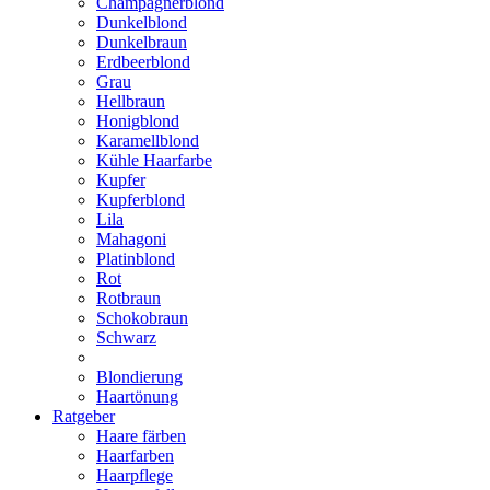
Champagnerblond
Dunkelblond
Dunkelbraun
Erdbeerblond
Grau
Hellbraun
Honigblond
Karamellblond
Kühle Haarfarbe
Kupfer
Kupferblond
Lila
Mahagoni
Platinblond
Rot
Rotbraun
Schokobraun
Schwarz
Blondierung
Haartönung
Ratgeber
Haare färben
Haarfarben
Haarpflege