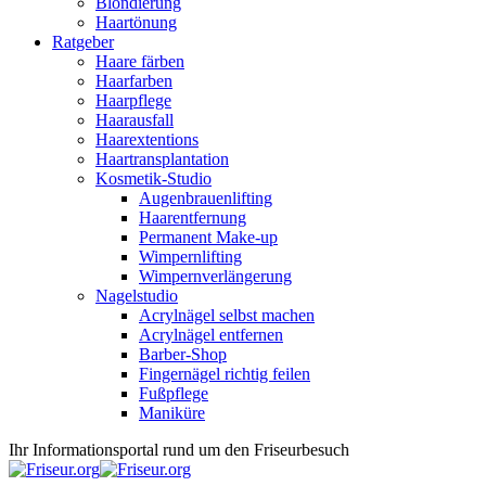
Blondierung
Haartönung
Ratgeber
Haare färben
Haarfarben
Haarpflege
Haarausfall
Haarextentions
Haartransplantation
Kosmetik-Studio
Augenbrauenlifting
Haarentfernung
Permanent Make-up
Wimpernlifting
Wimpernverlängerung
Nagelstudio
Acrylnägel selbst machen
Acrylnägel entfernen
Barber-Shop
Fingernägel richtig feilen
Fußpflege
Maniküre
Ihr Informationsportal rund um den Friseurbesuch