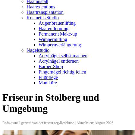
Haarausfall
Haarextentions
Haartransplantation
Kosmetik-Studio
Augenbrauenlifting
Haarentfernung
Permanent Make-up
Wimpernlifting
Wimpernverlängerung
Nagelstudio
Acrylnägel selbst machen
Acrylnägel entfernen
Barber-Shop
Fingernägel richtig feilen
Fußpflege
Maniküre
Friseur in Stolberg und
Umgebung
Redaktionell geprüft von der friseur.org-Redaktion | Aktualisiert: August 2026