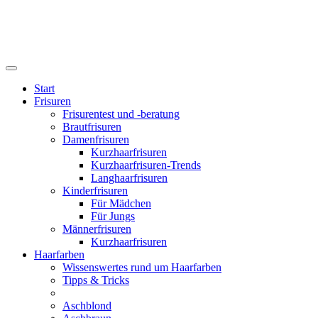
Start
Frisuren
Frisurentest und -beratung
Brautfrisuren
Damenfrisuren
Kurzhaarfrisuren
Kurzhaarfrisuren-Trends
Langhaarfrisuren
Kinderfrisuren
Für Mädchen
Für Jungs
Männerfrisuren
Kurzhaarfrisuren
Haarfarben
Wissenswertes rund um Haarfarben
Tipps & Tricks
Aschblond