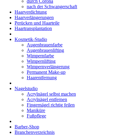
durch Corona
nach der Schwangerschaft
Haarverdichtung
Haarverlängerungen
Perücken und Haarteile
Haartransplantation
Kosmetik-Studio
Augenbrauenfarbe
Augenbrauenlifting
Wimpernfarbe
Wimpernlifting
Wimpernverlängerung
Permanent Make-up
Haarentfernung
Nagelstudio
Acrylnägel selbst machen
Acrylnägel entfernen
Fingernägel richtig feilen
Maniküre
Fußpflege
Barber-Shop
Branchenverzeichnis