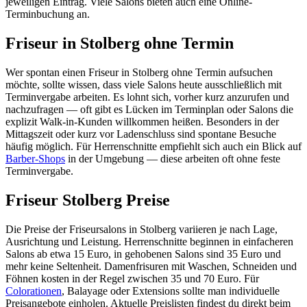
jeweiligen Eintrag. Viele Salons bieten auch eine Online-
Terminbuchung an.
Friseur in Stolberg ohne Termin
Wer spontan einen Friseur in Stolberg ohne Termin aufsuchen
möchte, sollte wissen, dass viele Salons heute ausschließlich mit
Terminvergabe arbeiten. Es lohnt sich, vorher kurz anzurufen und
nachzufragen — oft gibt es Lücken im Terminplan oder Salons die
explizit Walk-in-Kunden willkommen heißen. Besonders in der
Mittagszeit oder kurz vor Ladenschluss sind spontane Besuche
häufig möglich. Für Herrenschnitte empfiehlt sich auch ein Blick auf
Barber-Shops
in der Umgebung — diese arbeiten oft ohne feste
Terminvergabe.
Friseur Stolberg Preise
Die Preise der Friseursalons in Stolberg variieren je nach Lage,
Ausrichtung und Leistung. Herrenschnitte beginnen in einfacheren
Salons ab etwa 15 Euro, in gehobenen Salons sind 35 Euro und
mehr keine Seltenheit. Damenfrisuren mit Waschen, Schneiden und
Föhnen kosten in der Regel zwischen 35 und 70 Euro. Für
Colorationen
, Balayage oder Extensions sollte man individuelle
Preisangebote einholen. Aktuelle Preislisten findest du direkt beim