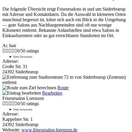
Die folgende Übersicht zeigt Friseursalons in und um Süderbrarup
mit Adresse und Kontaktdaten. Da die Auswahl in kleineren Orten
manchmal begrenzt ist, lohnt sich auch ein Blick in die Umgebung
— gute Salons aus Nachbargemeinden sind oft nur wenige
Kilometer entfernt. Bekannte Anlaufstellen sind etwa Salons in
Einkaufszentren oder an gut erreichbaren Standorten im Ort.
Ac hair
0
/
5
0
ratings
►
bitte bewerten
Adresse:
Große Str. 31
24392 Süderbrarup
72 m
von Süderbrarup (Zentrum)
entfernt
Route
Bearbeiten
Friseursalon Lorenzen
0
/
5
0
ratings
►
bitte bewerten
Adresse:
Kappelner Str. 1
24392 Süderbrarup
Webseite:
www.friseursalon-lorenzen.de