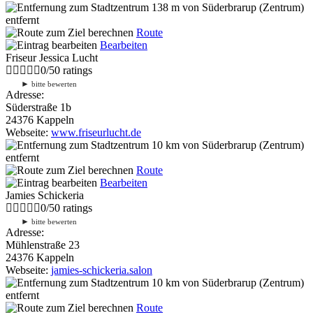
138 m
von Süderbrarup (Zentrum)
entfernt
Route
Bearbeiten
Friseur Jessica Lucht
0
/
5
0
ratings
►
bitte bewerten
Adresse:
Süderstraße 1b
24376 Kappeln
Webseite:
www.friseurlucht.de
10 km
von Süderbrarup (Zentrum)
entfernt
Route
Bearbeiten
Jamies Schickeria
0
/
5
0
ratings
►
bitte bewerten
Adresse:
Mühlenstraße 23
24376 Kappeln
Webseite:
jamies-schickeria.salon
10 km
von Süderbrarup (Zentrum)
entfernt
Route