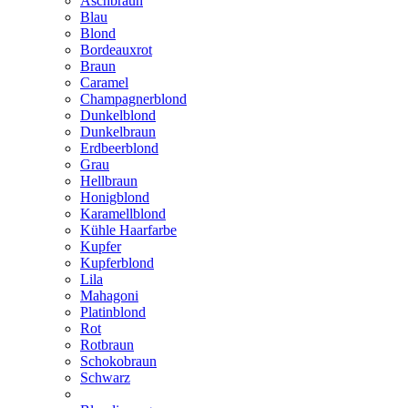
Aschbraun
Blau
Blond
Bordeauxrot
Braun
Caramel
Champagnerblond
Dunkelblond
Dunkelbraun
Erdbeerblond
Grau
Hellbraun
Honigblond
Karamellblond
Kühle Haarfarbe
Kupfer
Kupferblond
Lila
Mahagoni
Platinblond
Rot
Rotbraun
Schokobraun
Schwarz