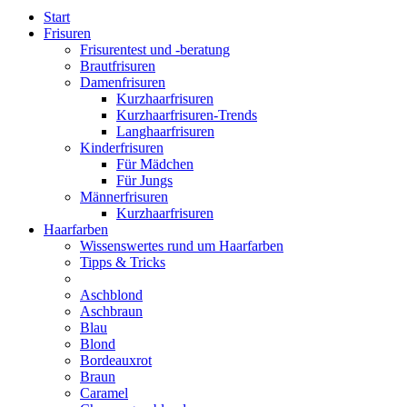
Start
Frisuren
Frisurentest und -beratung
Brautfrisuren
Damenfrisuren
Kurzhaarfrisuren
Kurzhaarfrisuren-Trends
Langhaarfrisuren
Kinderfrisuren
Für Mädchen
Für Jungs
Männerfrisuren
Kurzhaarfrisuren
Haarfarben
Wissenswertes rund um Haarfarben
Tipps & Tricks
Aschblond
Aschbraun
Blau
Blond
Bordeauxrot
Braun
Caramel