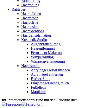
Blondierung
Haartönung
Ratgeber
Haare färben
Haarfarben
Haarpflege
Haarausfall
Haarextentions
Haartransplantation
Kosmetik-Studio
Augenbrauenlifting
Haarentfernung
Permanent Make-up
Wimpernlifting
Wimpernverlängerung
Nagelstudio
Acrylnägel selbst machen
Acrylnägel entfernen
Barber-Shop
Fingernägel richtig feilen
Fußpflege
Maniküre
Ihr Informationsportal rund um den Friseurbesuch