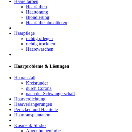
Haare färben
Haarfarben
Haartönung
Blondierung
Haarfarbe abmattieren
Haarpflege
richtig pflegen
richtig trocknen
Haarewaschen
Haarprobleme & Lösungen
Haarausfall
Kreisrunder
durch Corona
nach der Schwangerschaft
Haarverdichtung
Haarverlängerungen
Perücken und Haarteile
Haartransplantation
Kosmetik-Studio
Augenbrauenfarbe