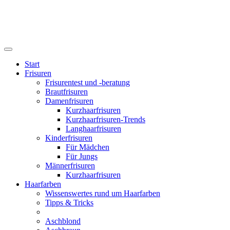
Start
Frisuren
Frisurentest und -beratung
Brautfrisuren
Damenfrisuren
Kurzhaarfrisuren
Kurzhaarfrisuren-Trends
Langhaarfrisuren
Kinderfrisuren
Für Mädchen
Für Jungs
Männerfrisuren
Kurzhaarfrisuren
Haarfarben
Wissenswertes rund um Haarfarben
Tipps & Tricks
Aschblond