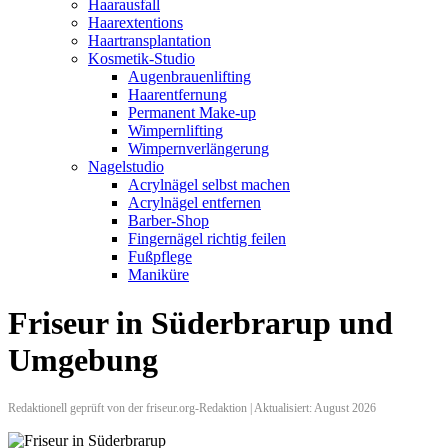
Haarausfall
Haarextentions
Haartransplantation
Kosmetik-Studio
Augenbrauenlifting
Haarentfernung
Permanent Make-up
Wimpernlifting
Wimpernverlängerung
Nagelstudio
Acrylnägel selbst machen
Acrylnägel entfernen
Barber-Shop
Fingernägel richtig feilen
Fußpflege
Maniküre
Friseur in Süderbrarup und
Umgebung
Redaktionell geprüft von der friseur.org-Redaktion | Aktualisiert: August 2026