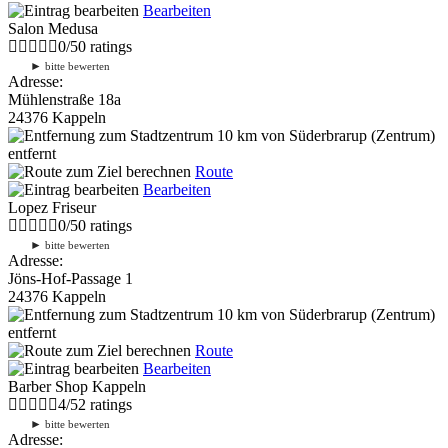
Bearbeiten
Salon Medusa
0
/
5
0
ratings
►
bitte bewerten
Adresse:
Mühlenstraße 18a
24376 Kappeln
10 km
von Süderbrarup (Zentrum)
entfernt
Route
Bearbeiten
Lopez Friseur
0
/
5
0
ratings
►
bitte bewerten
Adresse:
Jöns-Hof-Passage 1
24376 Kappeln
10 km
von Süderbrarup (Zentrum)
entfernt
Route
Bearbeiten
Barber Shop Kappeln
4
/
5
2
ratings
►
bitte bewerten
Adresse: