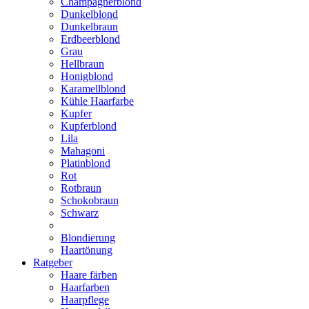
Champagnerblond
Dunkelblond
Dunkelbraun
Erdbeerblond
Grau
Hellbraun
Honigblond
Karamellblond
Kühle Haarfarbe
Kupfer
Kupferblond
Lila
Mahagoni
Platinblond
Rot
Rotbraun
Schokobraun
Schwarz
Blondierung
Haartönung
Ratgeber
Haare färben
Haarfarben
Haarpflege