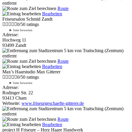
entfernt
Route
Bearbeiten
Friseursalon Schmid Zandt
0
/
5
0
ratings
►
bitte bewerten
Adresse:
Hochweg 11
93499 Zandt
5 km
von Traitsching (Zentrum)
entfernt
Route
Bearbeiten
Max’s Haarstudio Max Gitterer
0
/
5
0
ratings
►
bitte bewerten
Adresse:
Rodinger Str. 22
93413 Cham
Webseite:
www.friseurgeschaefte-gitterer.de
5 km
von Traitsching (Zentrum)
entfernt
Route
Bearbeiten
project H Friseure – Herz Haare Handwerk