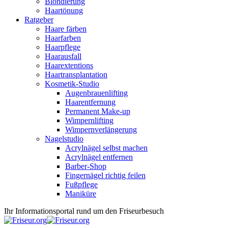
Blondierung
Haartönung
Ratgeber
Haare färben
Haarfarben
Haarpflege
Haarausfall
Haarextentions
Haartransplantation
Kosmetik-Studio
Augenbrauenlifting
Haarentfernung
Permanent Make-up
Wimpernlifting
Wimpernverlängerung
Nagelstudio
Acrylnägel selbst machen
Acrylnägel entfernen
Barber-Shop
Fingernägel richtig feilen
Fußpflege
Maniküre
Ihr Informationsportal rund um den Friseurbesuch