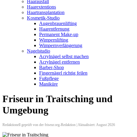
Haarausfall
Haarextentions
Haartransplantation
Kosmetik-Studio
Augenbrauenlifting
Haarentfernung
Permanent Make-up
Wimpernlifting
Wimpernverlängerung
Nagelstudio
Acrylnägel selbst machen
Acrylnägel entfernen
Barber-Shop
Fingernägel richtig feilen
Fußpflege
Maniküre
Friseur in Traitsching und
Umgebung
Redaktionell geprüft von der friseur.org-Redaktion | Aktualisiert: August 2026