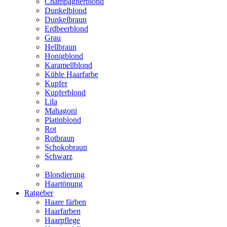
Champagnerblond
Dunkelblond
Dunkelbraun
Erdbeerblond
Grau
Hellbraun
Honigblond
Karamellblond
Kühle Haarfarbe
Kupfer
Kupferblond
Lila
Mahagoni
Platinblond
Rot
Rotbraun
Schokobraun
Schwarz
Blondierung
Haartönung
Ratgeber
Haare färben
Haarfarben
Haarpflege