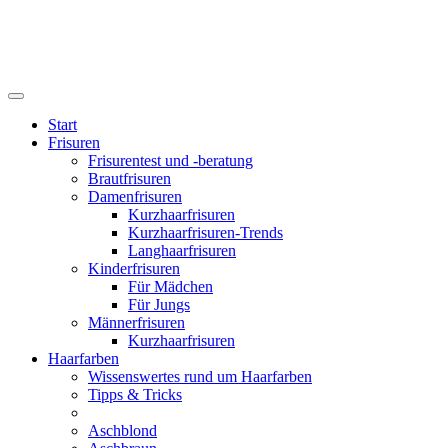
Start
Frisuren
Frisurentest und -beratung
Brautfrisuren
Damenfrisuren
Kurzhaarfrisuren
Kurzhaarfrisuren-Trends
Langhaarfrisuren
Kinderfrisuren
Für Mädchen
Für Jungs
Männerfrisuren
Kurzhaarfrisuren
Haarfarben
Wissenswertes rund um Haarfarben
Tipps & Tricks
Aschblond