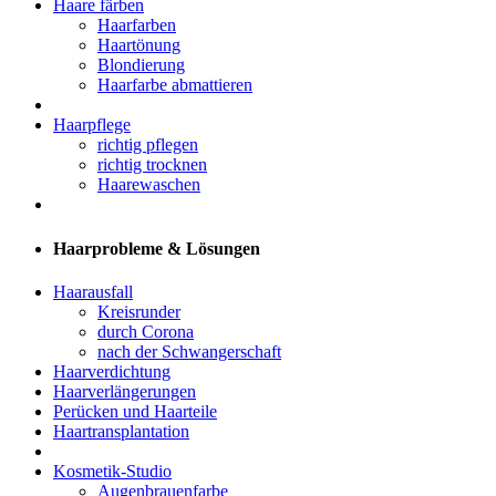
Haare färben
Haarfarben
Haartönung
Blondierung
Haarfarbe abmattieren
Haarpflege
richtig pflegen
richtig trocknen
Haarewaschen
Haarprobleme & Lösungen
Haarausfall
Kreisrunder
durch Corona
nach der Schwangerschaft
Haarverdichtung
Haarverlängerungen
Perücken und Haarteile
Haartransplantation
Kosmetik-Studio
Augenbrauenfarbe