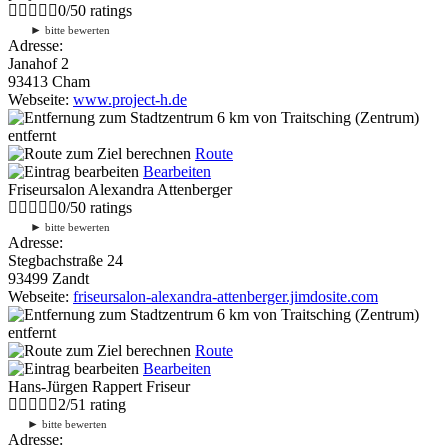
0
/
5
0
ratings
►
bitte bewerten
Adresse:
Janahof 2
93413 Cham
Webseite:
www.project-h.de
6 km
von Traitsching (Zentrum)
entfernt
Route
Bearbeiten
Friseursalon Alexandra Attenberger
0
/
5
0
ratings
►
bitte bewerten
Adresse:
Stegbachstraße 24
93499 Zandt
Webseite:
friseursalon-alexandra-attenberger.jimdosite.com
6 km
von Traitsching (Zentrum)
entfernt
Route
Bearbeiten
Hans-Jürgen Rappert Friseur
2
/
5
1
rating
►
bitte bewerten
Adresse: