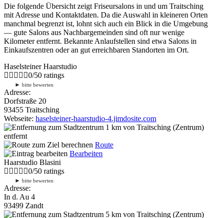
Die folgende Übersicht zeigt Friseursalons in und um Traitsching
mit Adresse und Kontaktdaten. Da die Auswahl in kleineren Orten
manchmal begrenzt ist, lohnt sich auch ein Blick in die Umgebung
— gute Salons aus Nachbargemeinden sind oft nur wenige
Kilometer entfernt. Bekannte Anlaufstellen sind etwa Salons in
Einkaufszentren oder an gut erreichbaren Standorten im Ort.
Haselsteiner Haarstudio
0
/
5
0
ratings
►
bitte bewerten
Adresse:
Dorfstraße 20
93455 Traitsching
Webseite:
haselsteiner-haarstudio-4.jimdosite.com
1 km
von Traitsching (Zentrum)
entfernt
Route
Bearbeiten
Haarstudio Blasini
0
/
5
0
ratings
►
bitte bewerten
Adresse:
In d. Au 4
93499 Zandt
5 km
von Traitsching (Zentrum)