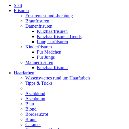
Start
Frisuren
Frisurentest und -beratung
Brautfrisuren
Damenfrisuren
Kurzhaarfrisuren
Kurzhaarfrisuren-Trends
Langhaarfrisuren
Kinderfrisuren
Für Mädchen
Für Jungs
Männerfrisuren
Kurzhaarfrisuren
Haarfarben
Wissenswertes rund um Haarfarben
Tipps & Tricks
Aschblond
Aschbraun
Blau
Blond
Bordeauxrot
Braun
Caramel