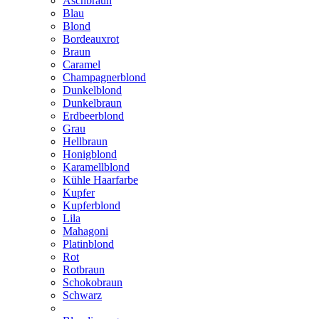
Aschbraun
Blau
Blond
Bordeauxrot
Braun
Caramel
Champagnerblond
Dunkelblond
Dunkelbraun
Erdbeerblond
Grau
Hellbraun
Honigblond
Karamellblond
Kühle Haarfarbe
Kupfer
Kupferblond
Lila
Mahagoni
Platinblond
Rot
Rotbraun
Schokobraun
Schwarz