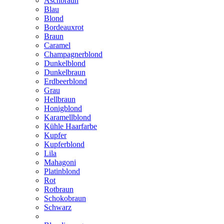
Aschbraun
Blau
Blond
Bordeauxrot
Braun
Caramel
Champagnerblond
Dunkelblond
Dunkelbraun
Erdbeerblond
Grau
Hellbraun
Honigblond
Karamellblond
Kühle Haarfarbe
Kupfer
Kupferblond
Lila
Mahagoni
Platinblond
Rot
Rotbraun
Schokobraun
Schwarz