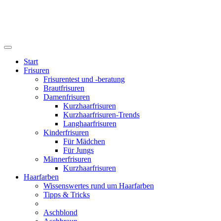
Start
Frisuren
Frisurentest und -beratung
Brautfrisuren
Damenfrisuren
Kurzhaarfrisuren
Kurzhaarfrisuren-Trends
Langhaarfrisuren
Kinderfrisuren
Für Mädchen
Für Jungs
Männerfrisuren
Kurzhaarfrisuren
Haarfarben
Wissenswertes rund um Haarfarben
Tipps & Tricks
Aschblond