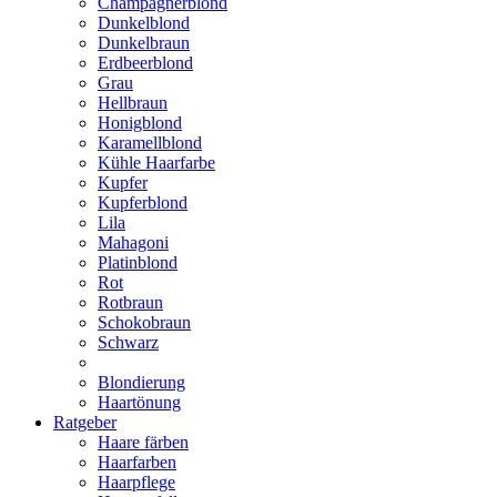
Champagnerblond
Dunkelblond
Dunkelbraun
Erdbeerblond
Grau
Hellbraun
Honigblond
Karamellblond
Kühle Haarfarbe
Kupfer
Kupferblond
Lila
Mahagoni
Platinblond
Rot
Rotbraun
Schokobraun
Schwarz
Blondierung
Haartönung
Ratgeber
Haare färben
Haarfarben
Haarpflege