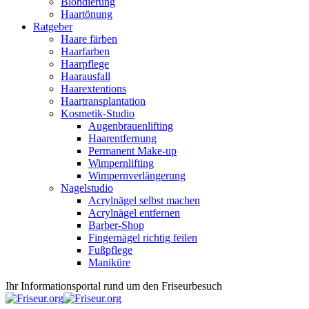
Blondierung
Haartönung
Ratgeber
Haare färben
Haarfarben
Haarpflege
Haarausfall
Haarextentions
Haartransplantation
Kosmetik-Studio
Augenbrauenlifting
Haarentfernung
Permanent Make-up
Wimpernlifting
Wimpernverlängerung
Nagelstudio
Acrylnägel selbst machen
Acrylnägel entfernen
Barber-Shop
Fingernägel richtig feilen
Fußpflege
Maniküre
Ihr Informationsportal rund um den Friseurbesuch