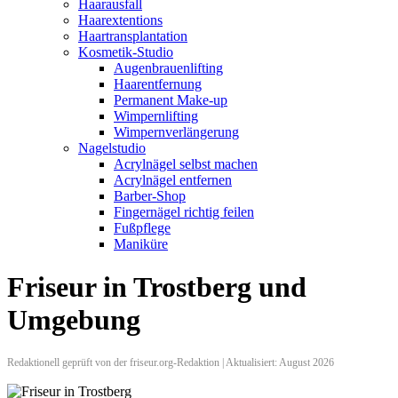
Haarausfall
Haarextentions
Haartransplantation
Kosmetik-Studio
Augenbrauenlifting
Haarentfernung
Permanent Make-up
Wimpernlifting
Wimpernverlängerung
Nagelstudio
Acrylnägel selbst machen
Acrylnägel entfernen
Barber-Shop
Fingernägel richtig feilen
Fußpflege
Maniküre
Friseur in Trostberg und
Umgebung
Redaktionell geprüft von der friseur.org-Redaktion | Aktualisiert: August 2026