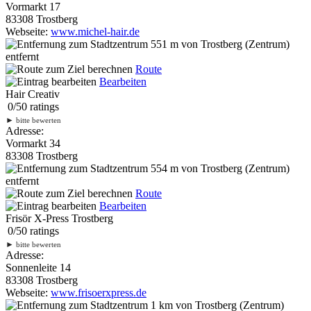
Vormarkt 17
83308 Trostberg
Webseite:
www.michel-hair.de
551 m
von Trostberg (Zentrum)
entfernt
Route
Bearbeiten
Hair Creativ
0
/
5
0
ratings
►
bitte bewerten
Adresse:
Vormarkt 34
83308 Trostberg
554 m
von Trostberg (Zentrum)
entfernt
Route
Bearbeiten
Frisör X-Press Trostberg
0
/
5
0
ratings
►
bitte bewerten
Adresse:
Sonnenleite 14
83308 Trostberg
Webseite:
www.frisoerxpress.de
1 km
von Trostberg (Zentrum)