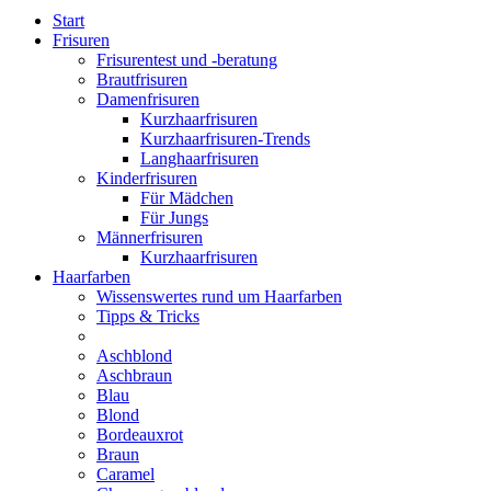
Start
Frisuren
Frisurentest und -beratung
Brautfrisuren
Damenfrisuren
Kurzhaarfrisuren
Kurzhaarfrisuren-Trends
Langhaarfrisuren
Kinderfrisuren
Für Mädchen
Für Jungs
Männerfrisuren
Kurzhaarfrisuren
Haarfarben
Wissenswertes rund um Haarfarben
Tipps & Tricks
Aschblond
Aschbraun
Blau
Blond
Bordeauxrot
Braun
Caramel