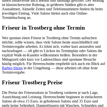
haben mittlerweile auch abends und samstags geöffnet. Der Montag
ist klassischerweise Ruhetag, in größeren Städten gibt es aber
Ausnahmen. Aktuelle Zeiten und Telefonnummern findest du beim
jeweiligen Eintrag. Viele Salons bieten auch eine Online-
Terminbuchung an.
Friseur in Trostberg ohne Termin
Wer spontan einen Friseur in Trostberg ohne Termin aufsuchen
möchte, sollte wissen, dass viele Salons heute ausschließlich mit
Terminvergabe arbeiten. Es lohnt sich, vorher kurz anzurufen und
nachzufragen — oft gibt es Lücken im Terminplan oder Salons die
explizit Walk-in-Kunden willkommen heißen. Besonders in der
Mittagszeit oder kurz vor Ladenschluss sind spontane Besuche
häufig möglich. Für Herrenschnitte empfiehlt sich auch ein Blick auf
Barber-Shops
in der Umgebung — diese arbeiten oft ohne feste
Terminvergabe.
Friseur Trostberg Preise
Die Preise der Friseursalons in Trostberg variieren je nach Lage,
Ausrichtung und Leistung. Herrenschnitte beginnen in einfacheren
Salons ab etwa 15 Euro, in gehobenen Salons sind 35 Euro und
mehr keine Seltenheit. Damenfrisuren mit Waschen, Schneiden und