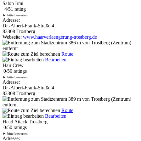
Salon Irmi
4
/
5
1
rating
►
bitte bewerten
Adresse:
Dr.-Albert-Frank-Straße 4
83308 Trostberg
Webseite:
www.haarverlaengerung-trostberg.de
386 m
von Trostberg (Zentrum)
entfernt
Route
Bearbeiten
Hair Crew
0
/
5
0
ratings
►
bitte bewerten
Adresse:
Dr.-Albert-Frank-Straße 4
83308 Trostberg
389 m
von Trostberg (Zentrum)
entfernt
Route
Bearbeiten
Head Attack Trostberg
0
/
5
0
ratings
►
bitte bewerten
Adresse: