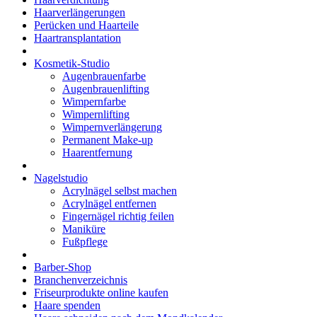
Haarverlängerungen
Perücken und Haarteile
Haartransplantation
Kosmetik-Studio
Augenbrauenfarbe
Augenbrauenlifting
Wimpernfarbe
Wimpernlifting
Wimpernverlängerung
Permanent Make-up
Haarentfernung
Nagelstudio
Acrylnägel selbst machen
Acrylnägel entfernen
Fingernägel richtig feilen
Maniküre
Fußpflege
Barber-Shop
Branchenverzeichnis
Friseurprodukte online kaufen
Haare spenden