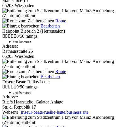
Mainstraße 15
65203 Wiesbaden
1 km
von Mainz-Amöneburg
(Zentrum) entfernt
Route
Bearbeiten
Hairpoint Biebrich 2 (Herrensalon)
0
/
5
0
ratings
►
bitte bewerten
Adresse:
Rathausstraße 25
65203 Wiesbaden
1 km
von Mainz-Amöneburg
(Zentrum) entfernt
Route
Bearbeiten
Friseur Beate Rülke-Leute
0
/
5
0
ratings
►
bitte bewerten
Adresse:
Rita‘s Haarstudio. Galatea Anlage
Str. d. Republik 17
Webseite:
friseur-beate-ruelke-leute.business.site
1 km
von Mainz-Amöneburg
(Zentrum) entfernt