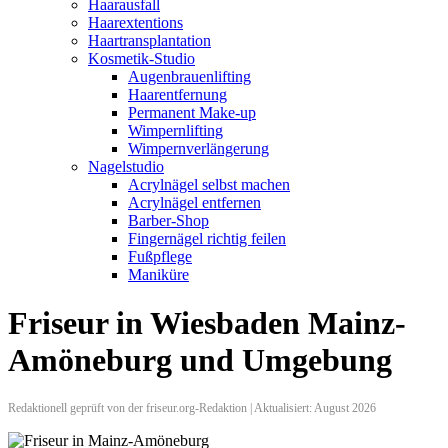
Haarausfall
Haarextentions
Haartransplantation
Kosmetik-Studio
Augenbrauenlifting
Haarentfernung
Permanent Make-up
Wimpernlifting
Wimpernverlängerung
Nagelstudio
Acrylnägel selbst machen
Acrylnägel entfernen
Barber-Shop
Fingernägel richtig feilen
Fußpflege
Maniküre
Friseur in Wiesbaden Mainz-
Amöneburg und Umgebung
Redaktionell geprüft von der friseur.org-Redaktion | Aktualisiert: August 2026