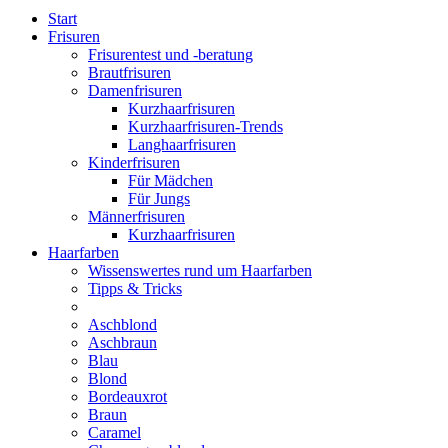
Start
Frisuren
Frisurentest und -beratung
Brautfrisuren
Damenfrisuren
Kurzhaarfrisuren
Kurzhaarfrisuren-Trends
Langhaarfrisuren
Kinderfrisuren
Für Mädchen
Für Jungs
Männerfrisuren
Kurzhaarfrisuren
Haarfarben
Wissenswertes rund um Haarfarben
Tipps & Tricks
Aschblond
Aschbraun
Blau
Blond
Bordeauxrot
Braun
Caramel