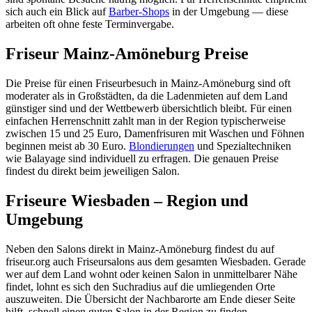
sich auch ein Blick auf
Barber-Shops
in der Umgebung — diese
arbeiten oft ohne feste Terminvergabe.
Friseur Mainz-Amöneburg Preise
Die Preise für einen Friseurbesuch in Mainz-Amöneburg sind oft
moderater als in Großstädten, da die Ladenmieten auf dem Land
günstiger sind und der Wettbewerb übersichtlich bleibt. Für einen
einfachen Herrenschnitt zahlt man in der Region typischerweise
zwischen 15 und 25 Euro, Damenfrisuren mit Waschen und Föhnen
beginnen meist ab 30 Euro.
Blondierungen
und Spezialtechniken
wie Balayage sind individuell zu erfragen. Die genauen Preise
findest du direkt beim jeweiligen Salon.
Friseure Wiesbaden – Region und
Umgebung
Neben den Salons direkt in Mainz-Amöneburg findest du auf
friseur.org auch Friseursalons aus dem gesamten Wiesbaden. Gerade
wer auf dem Land wohnt oder keinen Salon in unmittelbarer Nähe
findet, lohnt es sich den Suchradius auf die umliegenden Orte
auszuweiten. Die Übersicht der Nachbarorte am Ende dieser Seite
hilft, schnell einen guten Salon in der Region zu finden.