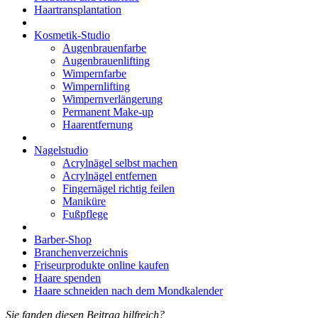
Haartransplantation
Kosmetik-Studio
Augenbrauenfarbe
Augenbrauenlifting
Wimpernfarbe
Wimpernlifting
Wimpernverlängerung
Permanent Make-up
Haarentfernung
Nagelstudio
Acrylnägel selbst machen
Acrylnägel entfernen
Fingernägel richtig feilen
Maniküre
Fußpflege
Barber-Shop
Branchenverzeichnis
Friseurprodukte online kaufen
Haare spenden
Haare schneiden nach dem Mondkalender
Sie fanden diesen Beitrag hilfreich?