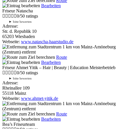
Route
Bearbeiten
Friseur Natascha
0
/
5
0
ratings
►
bitte bewerten
Adresse:
Str. d. Republik 10
65203 Wiesbaden
Webseite:
www.natascha-haarstudio.de
1 km
von Mainz-Amöneburg
(Zentrum) entfernt
Route
Bearbeiten
Friseur Ahmet Yitik – Hair | Beauty | Education Meisterbetrieb
0
/
5
0
ratings
►
bitte bewerten
Adresse:
Rheinallee 109
55118 Mainz
Webseite:
www.ahmet-yitik.de
1 km
von Mainz-Amöneburg
(Zentrum) entfernt
Route
Bearbeiten
Bea’s Friseurteam