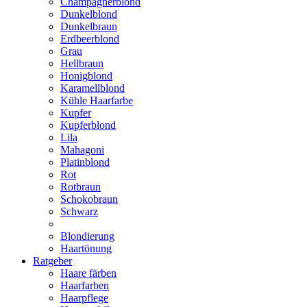
Champagnerblond
Dunkelblond
Dunkelbraun
Erdbeerblond
Grau
Hellbraun
Honigblond
Karamellblond
Kühle Haarfarbe
Kupfer
Kupferblond
Lila
Mahagoni
Platinblond
Rot
Rotbraun
Schokobraun
Schwarz
Blondierung
Haartönung
Ratgeber
Haare färben
Haarfarben
Haarpflege