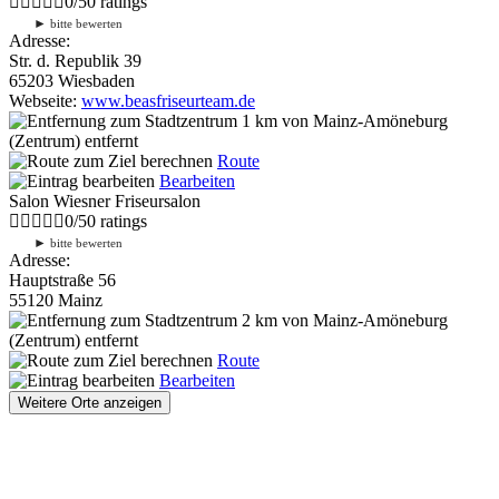
0
/
5
0
ratings
►
bitte bewerten
Adresse:
Str. d. Republik 39
65203 Wiesbaden
Webseite:
www.beasfriseurteam.de
1 km
von Mainz-Amöneburg
(Zentrum) entfernt
Route
Bearbeiten
Salon Wiesner Friseursalon
0
/
5
0
ratings
►
bitte bewerten
Adresse:
Hauptstraße 56
55120 Mainz
2 km
von Mainz-Amöneburg
(Zentrum) entfernt
Route
Bearbeiten
Weitere Orte anzeigen