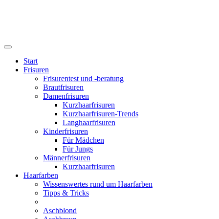
Start
Frisuren
Frisurentest und -beratung
Brautfrisuren
Damenfrisuren
Kurzhaarfrisuren
Kurzhaarfrisuren-Trends
Langhaarfrisuren
Kinderfrisuren
Für Mädchen
Für Jungs
Männerfrisuren
Kurzhaarfrisuren
Haarfarben
Wissenswertes rund um Haarfarben
Tipps & Tricks
Aschblond