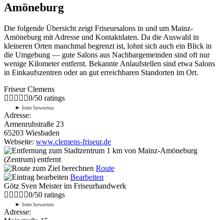
Amöneburg
Die folgende Übersicht zeigt Friseursalons in und um Mainz-
Amöneburg mit Adresse und Kontaktdaten. Da die Auswahl in
kleineren Orten manchmal begrenzt ist, lohnt sich auch ein Blick in
die Umgebung — gute Salons aus Nachbargemeinden sind oft nur
wenige Kilometer entfernt. Bekannte Anlaufstellen sind etwa Salons
in Einkaufszentren oder an gut erreichbaren Standorten im Ort.
Friseur Clemens
0
/
5
0
ratings
►
bitte bewerten
Adresse:
Armenruhstraße 23
65203 Wiesbaden
Webseite:
www.clemens-friseur.de
1 km
von Mainz-Amöneburg
(Zentrum) entfernt
Route
Bearbeiten
Götz Sven Meister im Friseurhandwerk
0
/
5
0
ratings
►
bitte bewerten
Adresse: