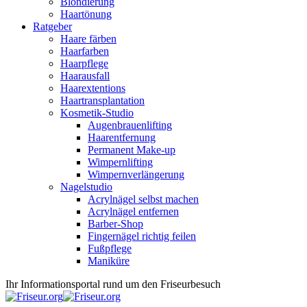
Blondierung
Haartönung
Ratgeber
Haare färben
Haarfarben
Haarpflege
Haarausfall
Haarextentions
Haartransplantation
Kosmetik-Studio
Augenbrauenlifting
Haarentfernung
Permanent Make-up
Wimpernlifting
Wimpernverlängerung
Nagelstudio
Acrylnägel selbst machen
Acrylnägel entfernen
Barber-Shop
Fingernägel richtig feilen
Fußpflege
Maniküre
Ihr Informationsportal rund um den Friseurbesuch