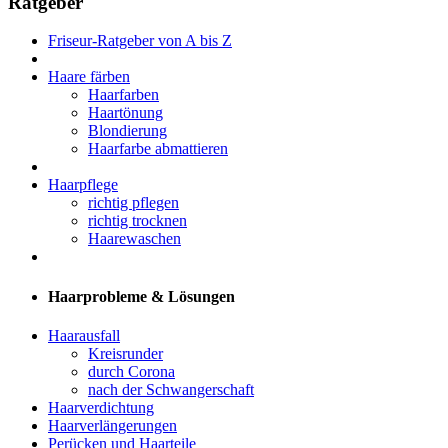
Ratgeber
Friseur-Ratgeber von A bis Z
Haare färben
Haarfarben
Haartönung
Blondierung
Haarfarbe abmattieren
Haarpflege
richtig pflegen
richtig trocknen
Haarewaschen
Haarprobleme & Lösungen
Haarausfall
Kreisrunder
durch Corona
nach der Schwangerschaft
Haarverdichtung
Haarverlängerungen
Perücken und Haarteile