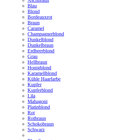
Aschbraun
Blau
Blond
Bordeauxrot
Braun
Caramel
Champagnerblond
Dunkelblond
Dunkelbraun
Erdbeerblond
Grau
Hellbraun
Honigblond
Karamellblond
Kühle Haarfarbe
Kupfer
Kupferblond
Lila
Mahagoni
Platinblond
Rot
Rotbraun
Schokobraun
Schwarz