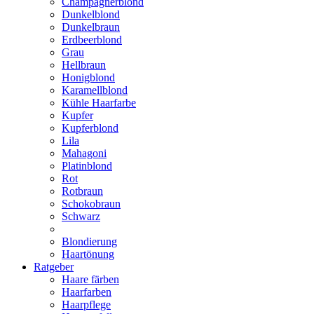
Champagnerblond
Dunkelblond
Dunkelbraun
Erdbeerblond
Grau
Hellbraun
Honigblond
Karamellblond
Kühle Haarfarbe
Kupfer
Kupferblond
Lila
Mahagoni
Platinblond
Rot
Rotbraun
Schokobraun
Schwarz
Blondierung
Haartönung
Ratgeber
Haare färben
Haarfarben
Haarpflege