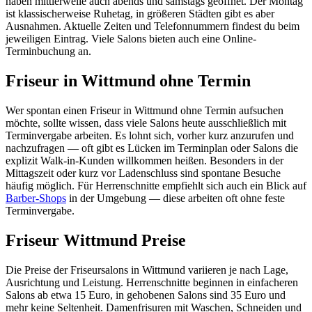
haben mittlerweile auch abends und samstags geöffnet. Der Montag
ist klassischerweise Ruhetag, in größeren Städten gibt es aber
Ausnahmen. Aktuelle Zeiten und Telefonnummern findest du beim
jeweiligen Eintrag. Viele Salons bieten auch eine Online-
Terminbuchung an.
Friseur in Wittmund ohne Termin
Wer spontan einen Friseur in Wittmund ohne Termin aufsuchen
möchte, sollte wissen, dass viele Salons heute ausschließlich mit
Terminvergabe arbeiten. Es lohnt sich, vorher kurz anzurufen und
nachzufragen — oft gibt es Lücken im Terminplan oder Salons die
explizit Walk-in-Kunden willkommen heißen. Besonders in der
Mittagszeit oder kurz vor Ladenschluss sind spontane Besuche
häufig möglich. Für Herrenschnitte empfiehlt sich auch ein Blick auf
Barber-Shops
in der Umgebung — diese arbeiten oft ohne feste
Terminvergabe.
Friseur Wittmund Preise
Die Preise der Friseursalons in Wittmund variieren je nach Lage,
Ausrichtung und Leistung. Herrenschnitte beginnen in einfacheren
Salons ab etwa 15 Euro, in gehobenen Salons sind 35 Euro und
mehr keine Seltenheit. Damenfrisuren mit Waschen, Schneiden und