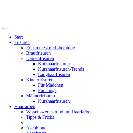
Start
Frisuren
Frisurentest und -beratung
Brautfrisuren
Damenfrisuren
Kurzhaarfrisuren
Kurzhaarfrisuren-Trends
Langhaarfrisuren
Kinderfrisuren
Für Mädchen
Für Jungs
Männerfrisuren
Kurzhaarfrisuren
Haarfarben
Wissenswertes rund um Haarfarben
Tipps & Tricks
Aschblond