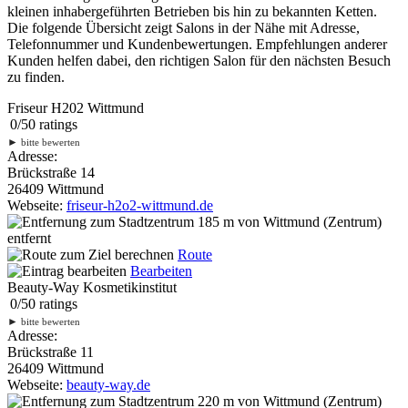
kleinen inhabergeführten Betrieben bis hin zu bekannten Ketten.
Die folgende Übersicht zeigt Salons in der Nähe mit Adresse,
Telefonnummer und Kundenbewertungen. Empfehlungen anderer
Kunden helfen dabei, den richtigen Salon für den nächsten Besuch
zu finden.
Friseur H202 Wittmund
0
/
5
0
ratings
►
bitte bewerten
Adresse:
Brückstraße 14
26409 Wittmund
Webseite:
friseur-h2o2-wittmund.de
185 m
von Wittmund (Zentrum)
entfernt
Route
Bearbeiten
Beauty-Way Kosmetikinstitut
0
/
5
0
ratings
►
bitte bewerten
Adresse:
Brückstraße 11
26409 Wittmund
Webseite:
beauty-way.de
220 m
von Wittmund (Zentrum)