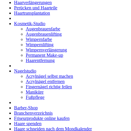
Haarverlängerungen
Perücken und Haarteile
Haartransplantation
Kosmetik-Studio
Augenbrauenfarbe
Augenbrauenlifting
Wimpernfarbe
Wimpernlifting
Wimpernverlängerung
Permanent Make-up
Haarentfernung
Nagelstudio
Acrylnägel selbst machen
Acrylnägel entfernen
Fingernägel richtig feilen
Maniküre
Fußpflege
Barber-Shop
Branchenverzeichnis
Friseurprodukte online kaufen
Haare spenden
Haare schneiden nach dem Mondkalender