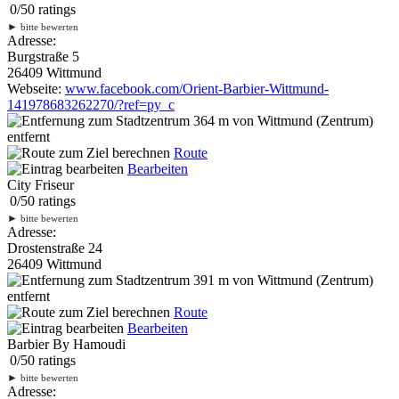
0
/
5
0
ratings
►
bitte bewerten
Adresse:
Burgstraße 5
26409 Wittmund
Webseite:
www.facebook.com/Orient-Barbier-Wittmund-
141978683262270/?ref=py_c
364 m
von Wittmund (Zentrum)
entfernt
Route
Bearbeiten
City Friseur
0
/
5
0
ratings
►
bitte bewerten
Adresse:
Drostenstraße 24
26409 Wittmund
391 m
von Wittmund (Zentrum)
entfernt
Route
Bearbeiten
Barbier By Hamoudi
0
/
5
0
ratings
►
bitte bewerten
Adresse: