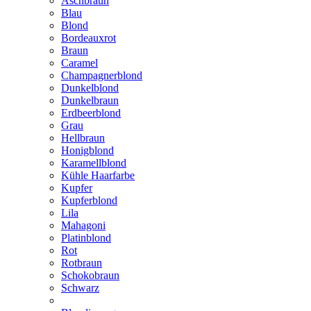
Aschbraun
Blau
Blond
Bordeauxrot
Braun
Caramel
Champagnerblond
Dunkelblond
Dunkelbraun
Erdbeerblond
Grau
Hellbraun
Honigblond
Karamellblond
Kühle Haarfarbe
Kupfer
Kupferblond
Lila
Mahagoni
Platinblond
Rot
Rotbraun
Schokobraun
Schwarz