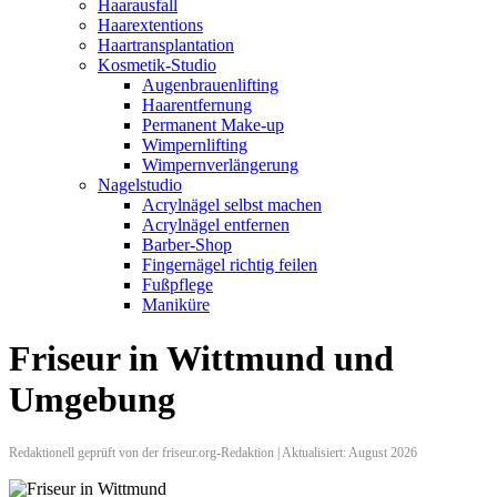
Haarausfall
Haarextentions
Haartransplantation
Kosmetik-Studio
Augenbrauenlifting
Haarentfernung
Permanent Make-up
Wimpernlifting
Wimpernverlängerung
Nagelstudio
Acrylnägel selbst machen
Acrylnägel entfernen
Barber-Shop
Fingernägel richtig feilen
Fußpflege
Maniküre
Friseur in Wittmund und
Umgebung
Redaktionell geprüft von der friseur.org-Redaktion | Aktualisiert: August 2026