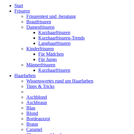
Start
Frisuren
Frisurentest und -beratung
Brautfrisuren
Damenfrisuren
Kurzhaarfrisuren
Kurzhaarfrisuren-Trends
Langhaarfrisuren
Kinderfrisuren
Für Mädchen
Für Jungs
Männerfrisuren
Kurzhaarfrisuren
Haarfarben
Wissenswertes rund um Haarfarben
Tipps & Tricks
Aschblond
Aschbraun
Blau
Blond
Bordeauxrot
Braun
Caramel