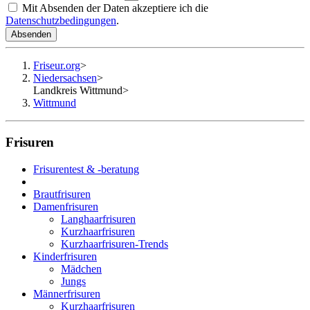
Mit Absenden der Daten akzeptiere ich die
Datenschutzbedingungen
.
Absenden
Friseur.org
>
Niedersachsen
>
Landkreis Wittmund
>
Wittmund
Frisuren
Frisurentest & -beratung
Brautfrisuren
Damenfrisuren
Langhaarfrisuren
Kurzhaarfrisuren
Kurzhaarfrisuren-Trends
Kinderfrisuren
Mädchen
Jungs
Männerfrisuren
Kurzhaarfrisuren