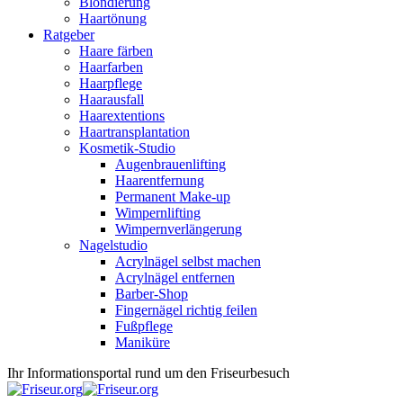
Blondierung
Haartönung
Ratgeber
Haare färben
Haarfarben
Haarpflege
Haarausfall
Haarextentions
Haartransplantation
Kosmetik-Studio
Augenbrauenlifting
Haarentfernung
Permanent Make-up
Wimpernlifting
Wimpernverlängerung
Nagelstudio
Acrylnägel selbst machen
Acrylnägel entfernen
Barber-Shop
Fingernägel richtig feilen
Fußpflege
Maniküre
Ihr Informationsportal rund um den Friseurbesuch