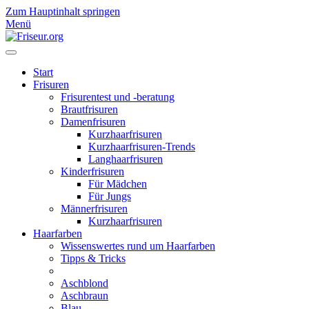
Zum Hauptinhalt springen
Menü
Start
Frisuren
Frisurentest und -beratung
Brautfrisuren
Damenfrisuren
Kurzhaarfrisuren
Kurzhaarfrisuren-Trends
Langhaarfrisuren
Kinderfrisuren
Für Mädchen
Für Jungs
Männerfrisuren
Kurzhaarfrisuren
Haarfarben
Wissenswertes rund um Haarfarben
Tipps & Tricks
Aschblond
Aschbraun
Blau