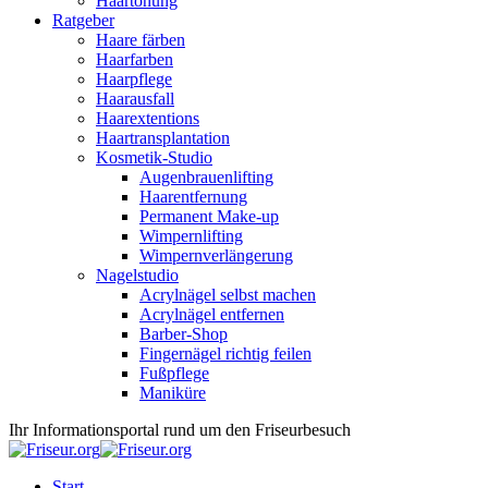
Haartönung
Ratgeber
Haare färben
Haarfarben
Haarpflege
Haarausfall
Haarextentions
Haartransplantation
Kosmetik-Studio
Augenbrauenlifting
Haarentfernung
Permanent Make-up
Wimpernlifting
Wimpernverlängerung
Nagelstudio
Acrylnägel selbst machen
Acrylnägel entfernen
Barber-Shop
Fingernägel richtig feilen
Fußpflege
Maniküre
Ihr Informationsportal rund um den Friseurbesuch
Start