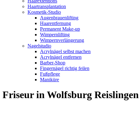
Haarextentions
Haartransplantation
Kosmetik-Studio
Augenbrauenlifting
Haarentfernung
Permanent Make-up
Wimpernlifting
Wimpernverlängerung
Nagelstudio
Acrylnägel selbst machen
Acrylnägel entfernen
Barber-Shop
Fingernägel richtig feilen
Fußpflege
Maniküre
Friseur in Wolfsburg Reisling