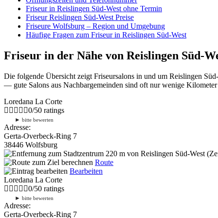
Friseur in Reislingen Süd-West ohne Termin
Friseur Reislingen Süd-West Preise
Friseure Wolfsburg – Region und Umgebung
Häufige Fragen zum Friseur in Reislingen Süd-West
Friseur in der Nähe von Reislingen Süd-W
Die folgende Übersicht zeigt Friseursalons in und um Reislingen Süd
— gute Salons aus Nachbargemeinden sind oft nur wenige Kilometer en
Loredana La Corte
0
/
5
0
ratings
►
bitte bewerten
Adresse:
Gerta-Overbeck-Ring 7
38446 Wolfsburg
220 m
von Reislingen Süd-West (Zen
Route
Bearbeiten
Loredana La Corte
0
/
5
0
ratings
►
bitte bewerten
Adresse:
Gerta-Overbeck-Ring 7