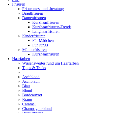
Frisuren
Frisurentest und -beratung
Brautfrisuren
Damenfrisuren
Kurzhaarfrisuren
Kurzhaarfrisuren-Trends
Langhaarfrisuren
Kinderfrisuren
Für Mädchen
Für Jungs
Männerfrisuren
Kurzhaarfrisuren
Haarfarben
Wissenswertes rund um Haarfarben
Tipps & Tricks
Aschblond
Aschbraun
Blau
Blond
Bordeauxrot
Braun
Caramel
Champagnerblond