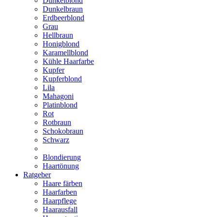
Dunkelblond
Dunkelbraun
Erdbeerblond
Grau
Hellbraun
Honigblond
Karamellblond
Kühle Haarfarbe
Kupfer
Kupferblond
Lila
Mahagoni
Platinblond
Rot
Rotbraun
Schokobraun
Schwarz
Blondierung
Haartönung
Ratgeber
Haare färben
Haarfarben
Haarpflege
Haarausfall