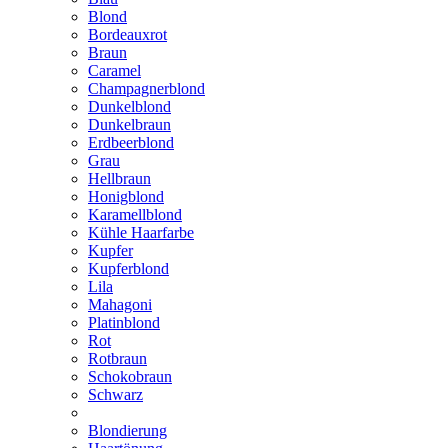
Blond
Bordeauxrot
Braun
Caramel
Champagnerblond
Dunkelblond
Dunkelbraun
Erdbeerblond
Grau
Hellbraun
Honigblond
Karamellblond
Kühle Haarfarbe
Kupfer
Kupferblond
Lila
Mahagoni
Platinblond
Rot
Rotbraun
Schokobraun
Schwarz
Blondierung