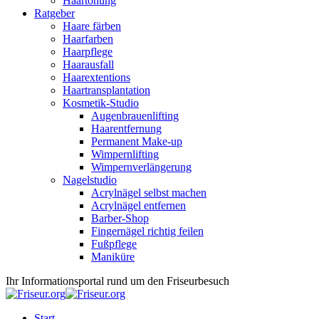
Haartönung
Ratgeber
Haare färben
Haarfarben
Haarpflege
Haarausfall
Haarextentions
Haartransplantation
Kosmetik-Studio
Augenbrauenlifting
Haarentfernung
Permanent Make-up
Wimpernlifting
Wimpernverlängerung
Nagelstudio
Acrylnägel selbst machen
Acrylnägel entfernen
Barber-Shop
Fingernägel richtig feilen
Fußpflege
Maniküre
Ihr Informationsportal rund um den Friseurbesuch
Start