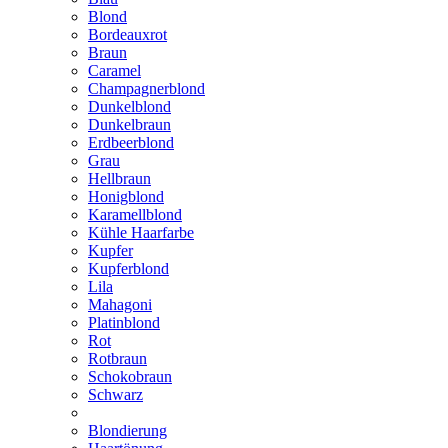
Blond
Bordeauxrot
Braun
Caramel
Champagnerblond
Dunkelblond
Dunkelbraun
Erdbeerblond
Grau
Hellbraun
Honigblond
Karamellblond
Kühle Haarfarbe
Kupfer
Kupferblond
Lila
Mahagoni
Platinblond
Rot
Rotbraun
Schokobraun
Schwarz
Blondierung