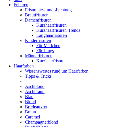
Frisuren
Frisurentest und -beratung
Brautfrisuren
Damenfrisuren
Kurzhaarfrisuren
Kurzhaarfrisuren-Trends
Langhaarfrisuren
Kinderfrisuren
Für Mädchen
Für Jungs
Männerfrisuren
Kurzhaarfrisuren
Haarfarben
Wissenswertes rund um Haarfarben
Tipps & Tricks
Aschblond
Aschbraun
Blau
Blond
Bordeauxrot
Braun
Caramel
Champagnerblond