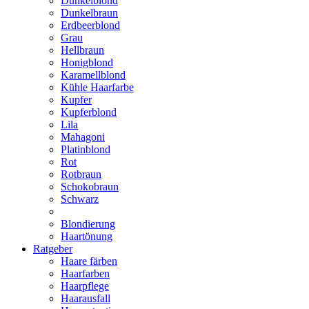
Dunkelblond
Dunkelbraun
Erdbeerblond
Grau
Hellbraun
Honigblond
Karamellblond
Kühle Haarfarbe
Kupfer
Kupferblond
Lila
Mahagoni
Platinblond
Rot
Rotbraun
Schokobraun
Schwarz
Blondierung
Haartönung
Ratgeber
Haare färben
Haarfarben
Haarpflege
Haarausfall