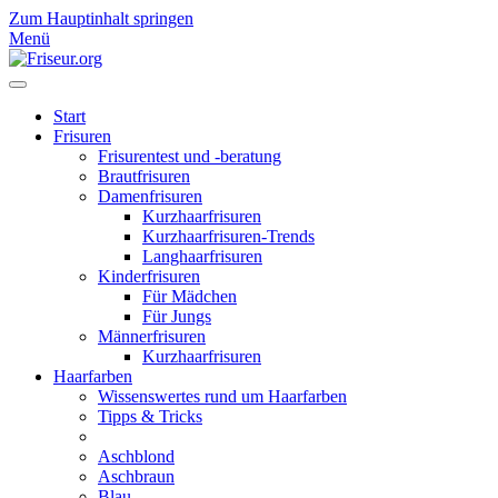
Zum Hauptinhalt springen
Menü
Start
Frisuren
Frisurentest und -beratung
Brautfrisuren
Damenfrisuren
Kurzhaarfrisuren
Kurzhaarfrisuren-Trends
Langhaarfrisuren
Kinderfrisuren
Für Mädchen
Für Jungs
Männerfrisuren
Kurzhaarfrisuren
Haarfarben
Wissenswertes rund um Haarfarben
Tipps & Tricks
Aschblond
Aschbraun
Blau