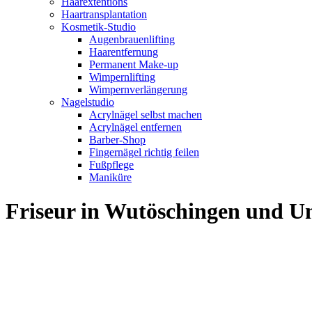
Haarextentions
Haartransplantation
Kosmetik-Studio
Augenbrauenlifting
Haarentfernung
Permanent Make-up
Wimpernlifting
Wimpernverlängerung
Nagelstudio
Acrylnägel selbst machen
Acrylnägel entfernen
Barber-Shop
Fingernägel richtig feilen
Fußpflege
Maniküre
Friseur in Wutöschingen und 