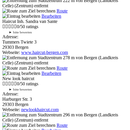
222 m
von Bergen (Landkreis
Celle) (Zentrum) entfernt
Route
Bearbeiten
Haircut Inh. Sandra van Sante
0
/
5
0
ratings
►
bitte bewerten
Adresse:
Tummers Twiete 3
29303 Bergen
Webseite:
www.haircut-bergen.com
278 m
von Bergen (Landkreis
Celle) (Zentrum) entfernt
Route
Bearbeiten
New look haircut
0
/
5
0
ratings
►
bitte bewerten
Adresse:
Harburger Str. 3
29303 Bergen
Webseite:
newlookhaircut.com
296 m
von Bergen (Landkreis
Celle) (Zentrum) entfernt
Route