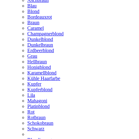
Aschbraun
Blau
Blond
Bordeauxrot
Braun
Caramel
Champagnerblond
Dunkelblond
Dunkelbraun
Erdbeerblond
Grau
Hellbraun
Honigblond
Karamellblond
Kühle Haarfarbe
Kupfer
Kupferblond
Lila
Mahagoni
Platinblond
Rot
Rotbraun
Schokobraun
Schwarz