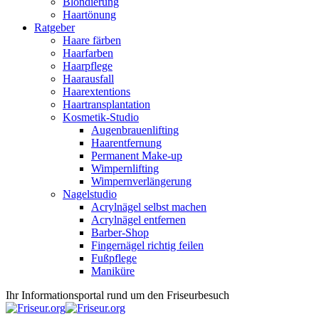
Blondierung
Haartönung
Ratgeber
Haare färben
Haarfarben
Haarpflege
Haarausfall
Haarextentions
Haartransplantation
Kosmetik-Studio
Augenbrauenlifting
Haarentfernung
Permanent Make-up
Wimpernlifting
Wimpernverlängerung
Nagelstudio
Acrylnägel selbst machen
Acrylnägel entfernen
Barber-Shop
Fingernägel richtig feilen
Fußpflege
Maniküre
Ihr Informationsportal rund um den Friseurbesuch