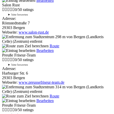
Bearbeiten
Salon Rust
0
/
5
0
ratings
►
bitte bewerten
Adresse:
Römstedtstraße 7
29303 Bergen
Webseite:
www.salon-rust.de
298 m
von Bergen (Landkreis
Celle) (Zentrum) entfernt
Route
Bearbeiten
Preuße Friseur-Team
0
/
5
0
ratings
►
bitte bewerten
Adresse:
Harburger Str. 6
29303 Bergen
Webseite:
www.preussefriseur-team.de
314 m
von Bergen (Landkreis
Celle) (Zentrum) entfernt
Route
Bearbeiten
Preuße Friseur-Team
0
/
5
0
ratings