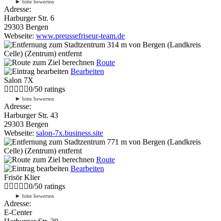
►
bitte bewerten
Adresse:
Harburger Str. 6
29303 Bergen
Webseite:
www.preussefriseur-team.de
314 m
von Bergen (Landkreis
Celle) (Zentrum) entfernt
Route
Bearbeiten
Salon 7X
0
/
5
0
ratings
►
bitte bewerten
Adresse:
Harburger Str. 43
29303 Bergen
Webseite:
salon-7x.business.site
771 m
von Bergen (Landkreis
Celle) (Zentrum) entfernt
Route
Bearbeiten
Frisör Klier
0
/
5
0
ratings
►
bitte bewerten
Adresse:
E-Center