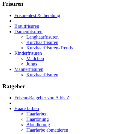
Frisuren
Frisurentest & -beratung
Brautfrisuren
Damenfrisuren
Langhaarfrisuren
Kurzhaarfrisuren
Kurzhaarfrisuren-Trends
Kinderfrisuren
Mädchen
Jungs
Männerfrisuren
Kurzhaarfrisuren
Ratgeber
Friseur-Ratgeber von A bis Z
Haare färben
Haarfarben
Haartönung
Blondierung
Haarfarbe abmattieren