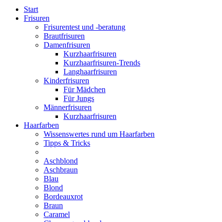
Start
Frisuren
Frisurentest und -beratung
Brautfrisuren
Damenfrisuren
Kurzhaarfrisuren
Kurzhaarfrisuren-Trends
Langhaarfrisuren
Kinderfrisuren
Für Mädchen
Für Jungs
Männerfrisuren
Kurzhaarfrisuren
Haarfarben
Wissenswertes rund um Haarfarben
Tipps & Tricks
Aschblond
Aschbraun
Blau
Blond
Bordeauxrot
Braun
Caramel