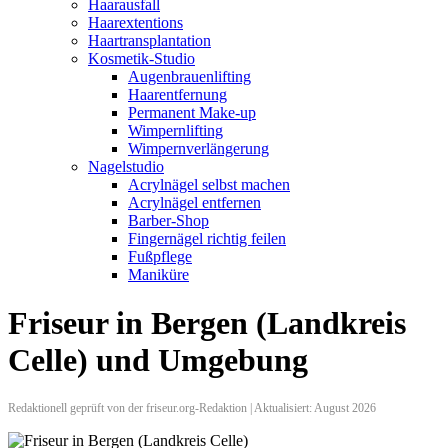
Haarausfall
Haarextentions
Haartransplantation
Kosmetik-Studio
Augenbrauenlifting
Haarentfernung
Permanent Make-up
Wimpernlifting
Wimpernverlängerung
Nagelstudio
Acrylnägel selbst machen
Acrylnägel entfernen
Barber-Shop
Fingernägel richtig feilen
Fußpflege
Maniküre
Friseur in Bergen (Landkreis
Celle) und Umgebung
Redaktionell geprüft von der friseur.org-Redaktion | Aktualisiert: August 2026