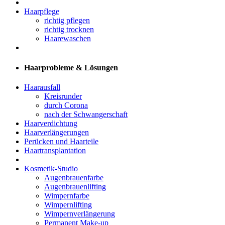
Haarpflege
richtig pflegen
richtig trocknen
Haarewaschen
Haarprobleme & Lösungen
Haarausfall
Kreisrunder
durch Corona
nach der Schwangerschaft
Haarverdichtung
Haarverlängerungen
Perücken und Haarteile
Haartransplantation
Kosmetik-Studio
Augenbrauenfarbe
Augenbrauenlifting
Wimpernfarbe
Wimpernlifting
Wimpernverlängerung
Permanent Make-up