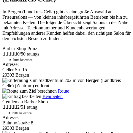
In Bergen (Landkreis Celle) gibt es eine große Auswahl an
Friseursalons — von kleinen inhabergeführten Betrieben bis hin zu
bekannten Ketten. Die folgende Übersicht zeigt Salons in der Nähe
mit Adresse, Telefonnummer und Kundenbewertungen.
Empfehlungen anderer Kunden helfen dabei, den richtigen Salon für
den nächsten Besuch zu finden.
Barbar Shop Prinz
0
/
5
0
ratings
►
bitte bewerten
Adresse:
Celler Str. 15
29303 Bergen
202 m
von Bergen (Landkreis
Celle) (Zentrum) entfernt
Route
Bearbeiten
Gentleman Barber Shop
2
/
5
1
rating
►
bitte bewerten
Adresse:
Bahnhofstraße 8
29303 Bergen