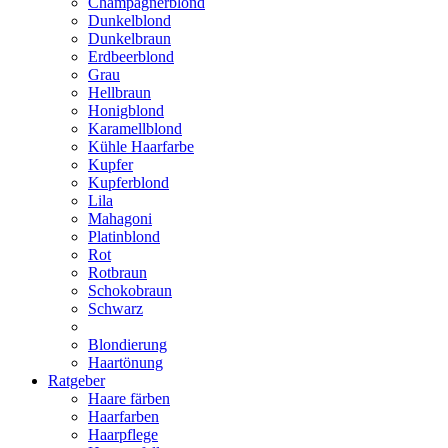
Champagnerblond
Dunkelblond
Dunkelbraun
Erdbeerblond
Grau
Hellbraun
Honigblond
Karamellblond
Kühle Haarfarbe
Kupfer
Kupferblond
Lila
Mahagoni
Platinblond
Rot
Rotbraun
Schokobraun
Schwarz
Blondierung
Haartönung
Ratgeber
Haare färben
Haarfarben
Haarpflege