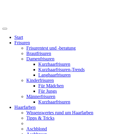
Start
Frisuren
Frisurentest und -beratung
Brautfrisuren
Damenfrisuren
Kurzhaarfrisuren
Kurzhaarfrisuren-Trends
Langhaarfrisuren
Kinderfrisuren
Für Mädchen
Für Jungs
Männerfrisuren
Kurzhaarfrisuren
Haarfarben
Wissenswertes rund um Haarfarben
Tipps & Tricks
Aschblond