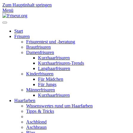
Zum Hauptinhalt springen
Menü
Start
Frisuren
Frisurentest und -beratung
Brautfrisuren
Damenfrisuren
Kurzhaarfrisuren
Kurzhaarfrisuren-Trends
Langhaarfrisuren
Kinderfrisuren
Für Mädchen
Für Jungs
Männerfrisuren
Kurzhaarfrisuren
Haarfarben
Wissenswertes rund um Haarfarben
Tipps & Tricks
Aschblond
Aschbraun
Blau