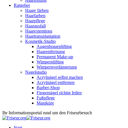
Haartönung
Ratgeber
Haare färben
Haarfarben
Haarpflege
Haarausfall
Haarextentions
Haartransplantation
Kosmetik-Studio
Augenbrauenlifting
Haarentfernung
Permanent Make-up
Wimpernlifting
Wimpernverlängerung
Nagelstudio
Acrylnägel selbst machen
Acrylnägel entfernen
Barber-Shop
Fingernägel richtig feilen
Fußpflege
Maniküre
Ihr Informationsportal rund um den Friseurbesuch
Start