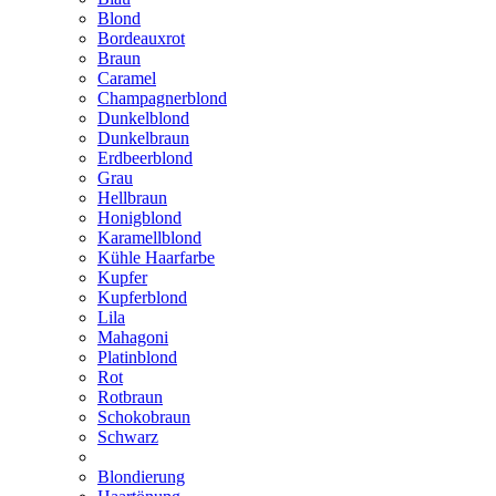
Blond
Bordeauxrot
Braun
Caramel
Champagnerblond
Dunkelblond
Dunkelbraun
Erdbeerblond
Grau
Hellbraun
Honigblond
Karamellblond
Kühle Haarfarbe
Kupfer
Kupferblond
Lila
Mahagoni
Platinblond
Rot
Rotbraun
Schokobraun
Schwarz
Blondierung