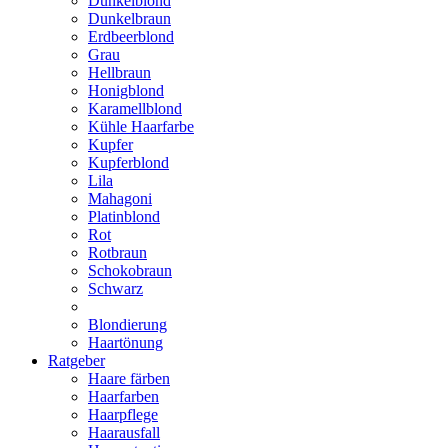
Dunkelblond
Dunkelbraun
Erdbeerblond
Grau
Hellbraun
Honigblond
Karamellblond
Kühle Haarfarbe
Kupfer
Kupferblond
Lila
Mahagoni
Platinblond
Rot
Rotbraun
Schokobraun
Schwarz
Blondierung
Haartönung
Ratgeber
Haare färben
Haarfarben
Haarpflege
Haarausfall