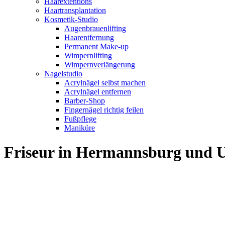
Haarextentions
Haartransplantation
Kosmetik-Studio
Augenbrauenlifting
Haarentfernung
Permanent Make-up
Wimpernlifting
Wimpernverlängerung
Nagelstudio
Acrylnägel selbst machen
Acrylnägel entfernen
Barber-Shop
Fingernägel richtig feilen
Fußpflege
Maniküre
Friseur in Hermannsburg und