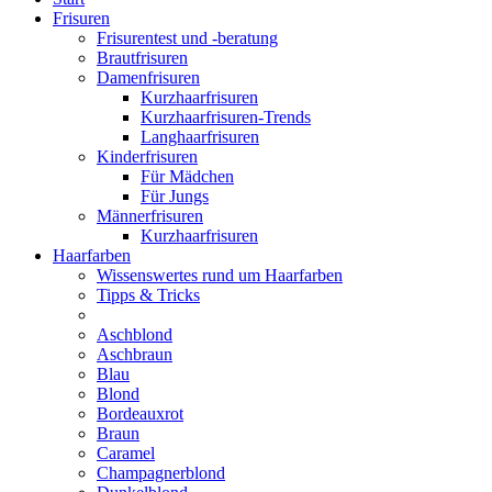
Frisuren
Frisurentest und -beratung
Brautfrisuren
Damenfrisuren
Kurzhaarfrisuren
Kurzhaarfrisuren-Trends
Langhaarfrisuren
Kinderfrisuren
Für Mädchen
Für Jungs
Männerfrisuren
Kurzhaarfrisuren
Haarfarben
Wissenswertes rund um Haarfarben
Tipps & Tricks
Aschblond
Aschbraun
Blau
Blond
Bordeauxrot
Braun
Caramel
Champagnerblond