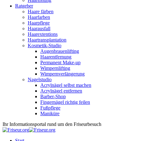
Haartönung
Ratgeber
Haare färben
Haarfarben
Haarpflege
Haarausfall
Haarextentions
Haartransplantation
Kosmetik-Studio
Augenbrauenlifting
Haarentfernung
Permanent Make-up
Wimpernlifting
Wimpernverlängerung
Nagelstudio
Acrylnägel selbst machen
Acrylnägel entfernen
Barber-Shop
Fingernägel richtig feilen
Fußpflege
Maniküre
Ihr Informationsportal rund um den Friseurbesuch
Start