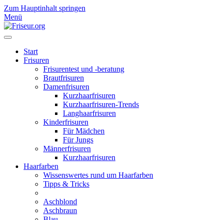
Zum Hauptinhalt springen
Menü
Start
Frisuren
Frisurentest und -beratung
Brautfrisuren
Damenfrisuren
Kurzhaarfrisuren
Kurzhaarfrisuren-Trends
Langhaarfrisuren
Kinderfrisuren
Für Mädchen
Für Jungs
Männerfrisuren
Kurzhaarfrisuren
Haarfarben
Wissenswertes rund um Haarfarben
Tipps & Tricks
Aschblond
Aschbraun
Blau