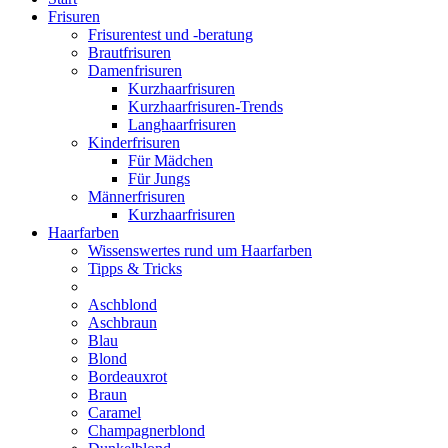
Frisuren
Frisurentest und -beratung
Brautfrisuren
Damenfrisuren
Kurzhaarfrisuren
Kurzhaarfrisuren-Trends
Langhaarfrisuren
Kinderfrisuren
Für Mädchen
Für Jungs
Männerfrisuren
Kurzhaarfrisuren
Haarfarben
Wissenswertes rund um Haarfarben
Tipps & Tricks
Aschblond
Aschbraun
Blau
Blond
Bordeauxrot
Braun
Caramel
Champagnerblond