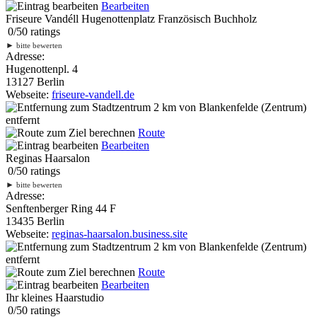
Bearbeiten
Friseure Vandéll Hugenottenplatz Französisch Buchholz
0
/
5
0
ratings
►
bitte bewerten
Adresse:
Hugenottenpl. 4
13127 Berlin
Webseite:
friseure-vandell.de
2 km
von Blankenfelde (Zentrum)
entfernt
Route
Bearbeiten
Reginas Haarsalon
0
/
5
0
ratings
►
bitte bewerten
Adresse:
Senftenberger Ring 44 F
13435 Berlin
Webseite:
reginas-haarsalon.business.site
2 km
von Blankenfelde (Zentrum)
entfernt
Route
Bearbeiten
Ihr kleines Haarstudio
0
/
5
0
ratings