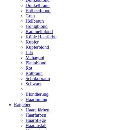
Dunkelblond
Dunkelbraun
Erdbeerblond
Grau
Hellbraun
Honigblond
Karamellblond
Kühle Haarfarbe
Kupfer
Kupferblond
Lila
Mahagoni
Platinblond
Rot
Rotbraun
Schokobraun
Schwarz
Blondierung
Haartönung
Ratgeber
Haare färben
Haarfarben
Haarpflege
Haarausfall