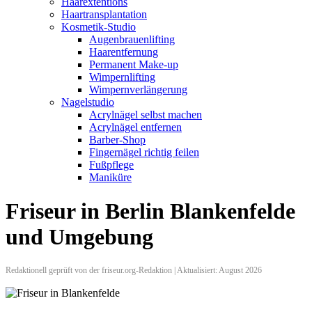
Haarextentions
Haartransplantation
Kosmetik-Studio
Augenbrauenlifting
Haarentfernung
Permanent Make-up
Wimpernlifting
Wimpernverlängerung
Nagelstudio
Acrylnägel selbst machen
Acrylnägel entfernen
Barber-Shop
Fingernägel richtig feilen
Fußpflege
Maniküre
Friseur in Berlin Blankenfelde
und Umgebung
Redaktionell geprüft von der friseur.org-Redaktion | Aktualisiert: August 2026