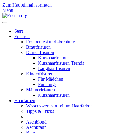
Zum Hauptinhalt springen
Menü
Start
Frisuren
Frisurentest und -beratung
Brautfrisuren
Damenfrisuren
Kurzhaarfrisuren
Kurzhaarfrisuren-Trends
Langhaarfrisuren
Kinderfrisuren
Für Mädchen
Für Jungs
Männerfrisuren
Kurzhaarfrisuren
Haarfarben
Wissenswertes rund um Haarfarben
Tipps & Tricks
Aschblond
Aschbraun
Blau