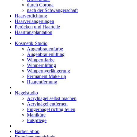
durch Corona
nach der Schwangerschaft
Haarverdichtung
Haarverlängerungen
Perücken und Haarteile
Haartransplantation
Kosmetik-Studio
Augenbrauenfarbe
Augenbrauenlifting
Wimpernfarbe
Wimpernlifting
Wimpernverlängerung
Permanent Make-up
Haarentfernung
Nagelstudio
Acrylnägel selbst machen
Acrylnägel entfernen
Fingernägel richtig feilen
Maniküre
Fußpflege
Barber-Shop
Branchenverzeichnis