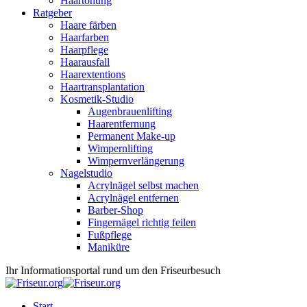
Haartönung
Ratgeber
Haare färben
Haarfarben
Haarpflege
Haarausfall
Haarextentions
Haartransplantation
Kosmetik-Studio
Augenbrauenlifting
Haarentfernung
Permanent Make-up
Wimpernlifting
Wimpernverlängerung
Nagelstudio
Acrylnägel selbst machen
Acrylnägel entfernen
Barber-Shop
Fingernägel richtig feilen
Fußpflege
Maniküre
Ihr Informationsportal rund um den Friseurbesuch
Start