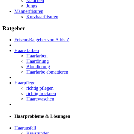
Mädchen
Jungs
Männerfrisuren
Kurzhaarfrisuren
Ratgeber
Friseur-Ratgeber von A bis Z
Haare färben
Haarfarben
Haartönung
Blondierung
Haarfarbe abmattieren
Haarpflege
richtig pflegen
richtig trocknen
Haarewaschen
Haarprobleme & Lösungen
Haarausfall
Kreisrunder