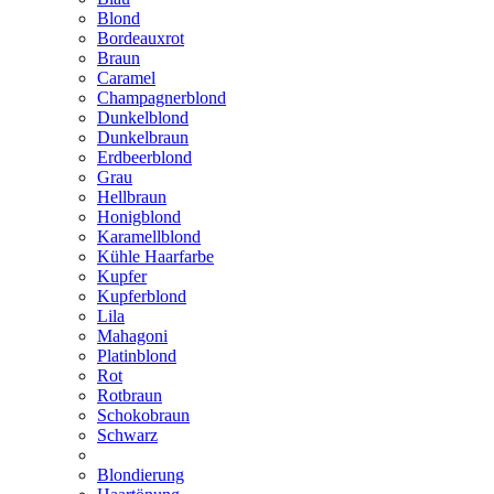
Blond
Bordeauxrot
Braun
Caramel
Champagnerblond
Dunkelblond
Dunkelbraun
Erdbeerblond
Grau
Hellbraun
Honigblond
Karamellblond
Kühle Haarfarbe
Kupfer
Kupferblond
Lila
Mahagoni
Platinblond
Rot
Rotbraun
Schokobraun
Schwarz
Blondierung