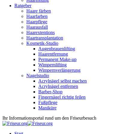
Haartönung
Ratgeber
Haare färben
Haarfarben
Haarpflege
Haarausfall
Haarextentions
Haartransplantation
Kosmetik-Studio
Augenbrauenlifting
Haarentfernung
Permanent Make-up
Wimpernlifting
Wimpernverlängerung
Nagelstudio
Acrylnägel selbst machen
Acrylnägel entfernen
Barber-Shop
Fingernägel richtig feilen
Fußpflege
Maniküre
Ihr Informationsportal rund um den Friseurbesuch
Start