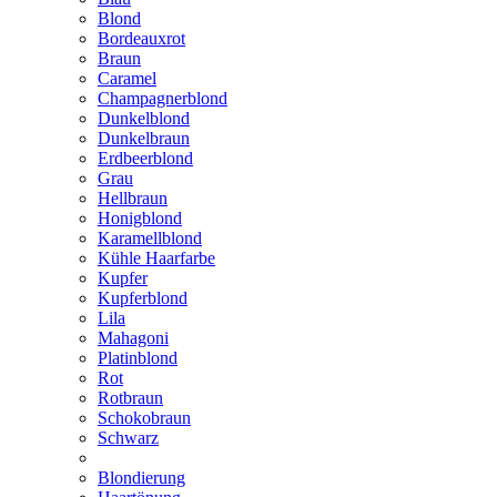
Blond
Bordeauxrot
Braun
Caramel
Champagnerblond
Dunkelblond
Dunkelbraun
Erdbeerblond
Grau
Hellbraun
Honigblond
Karamellblond
Kühle Haarfarbe
Kupfer
Kupferblond
Lila
Mahagoni
Platinblond
Rot
Rotbraun
Schokobraun
Schwarz
Blondierung