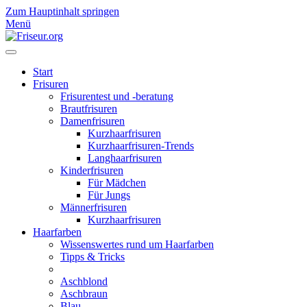
Zum Hauptinhalt springen
Menü
Start
Frisuren
Frisurentest und -beratung
Brautfrisuren
Damenfrisuren
Kurzhaarfrisuren
Kurzhaarfrisuren-Trends
Langhaarfrisuren
Kinderfrisuren
Für Mädchen
Für Jungs
Männerfrisuren
Kurzhaarfrisuren
Haarfarben
Wissenswertes rund um Haarfarben
Tipps & Tricks
Aschblond
Aschbraun
Blau