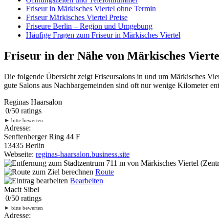
Friseur in Märkisches Viertel ohne Termin
Friseur Märkisches Viertel Preise
Friseure Berlin – Region und Umgebung
Häufige Fragen zum Friseur in Märkisches Viertel
Friseur in der Nähe von Märkisches Vierte
Die folgende Übersicht zeigt Friseursalons in und um Märkisches Vie
gute Salons aus Nachbargemeinden sind oft nur wenige Kilometer entf
Reginas Haarsalon
0
/
5
0
ratings
►
bitte bewerten
Adresse:
Senftenberger Ring 44 F
13435 Berlin
Webseite:
reginas-haarsalon.business.site
711 m
von Märkisches Viertel (Zentr
Route
Bearbeiten
Macit Sibel
0
/
5
0
ratings
►
bitte bewerten
Adresse: