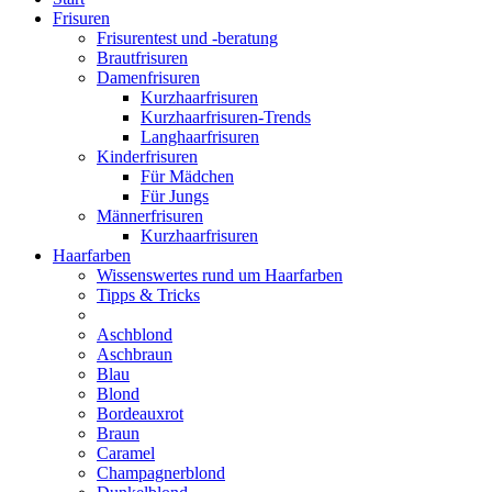
Frisuren
Frisurentest und -beratung
Brautfrisuren
Damenfrisuren
Kurzhaarfrisuren
Kurzhaarfrisuren-Trends
Langhaarfrisuren
Kinderfrisuren
Für Mädchen
Für Jungs
Männerfrisuren
Kurzhaarfrisuren
Haarfarben
Wissenswertes rund um Haarfarben
Tipps & Tricks
Aschblond
Aschbraun
Blau
Blond
Bordeauxrot
Braun
Caramel
Champagnerblond