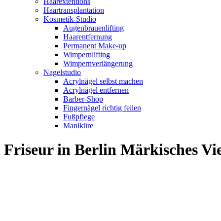
Haarextentions
Haartransplantation
Kosmetik-Studio
Augenbrauenlifting
Haarentfernung
Permanent Make-up
Wimpernlifting
Wimpernverlängerung
Nagelstudio
Acrylnägel selbst machen
Acrylnägel entfernen
Barber-Shop
Fingernägel richtig feilen
Fußpflege
Maniküre
Friseur in Berlin Märkisches V