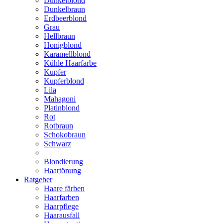
Dunkelblond
Dunkelbraun
Erdbeerblond
Grau
Hellbraun
Honigblond
Karamellblond
Kühle Haarfarbe
Kupfer
Kupferblond
Lila
Mahagoni
Platinblond
Rot
Rotbraun
Schokobraun
Schwarz
Blondierung
Haartönung
Ratgeber
Haare färben
Haarfarben
Haarpflege
Haarausfall