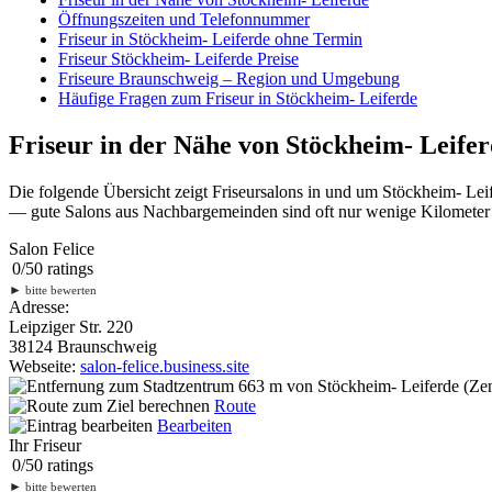
Öffnungszeiten und Telefonnummer
Friseur in Stöckheim- Leiferde ohne Termin
Friseur Stöckheim- Leiferde Preise
Friseure Braunschweig – Region und Umgebung
Häufige Fragen zum Friseur in Stöckheim- Leiferde
Friseur in der Nähe von Stöckheim- Leife
Die folgende Übersicht zeigt Friseursalons in und um Stöckheim- Lei
— gute Salons aus Nachbargemeinden sind oft nur wenige Kilometer en
Salon Felice
0
/
5
0
ratings
►
bitte bewerten
Adresse:
Leipziger Str. 220
38124 Braunschweig
Webseite:
salon-felice.business.site
663 m
von Stöckheim- Leiferde (Zen
Route
Bearbeiten
Ihr Friseur
0
/
5
0
ratings
►
bitte bewerten