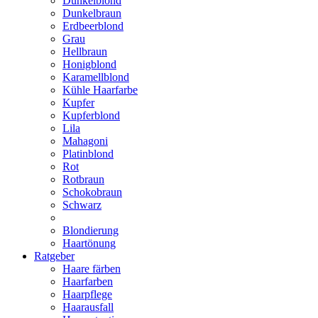
Dunkelblond
Dunkelbraun
Erdbeerblond
Grau
Hellbraun
Honigblond
Karamellblond
Kühle Haarfarbe
Kupfer
Kupferblond
Lila
Mahagoni
Platinblond
Rot
Rotbraun
Schokobraun
Schwarz
Blondierung
Haartönung
Ratgeber
Haare färben
Haarfarben
Haarpflege
Haarausfall