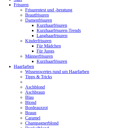
Frisuren
Frisurentest und -beratung
Brautfrisuren
Damenfrisuren
Kurzhaarfrisuren
Kurzhaarfrisuren-Trends
Langhaarfrisuren
Kinderfrisuren
Für Mädchen
Für Jungs
Männerfrisuren
Kurzhaarfrisuren
Haarfarben
Wissenswertes rund um Haarfarben
Tipps & Tricks
Aschblond
Aschbraun
Blau
Blond
Bordeauxrot
Braun
Caramel
Champagnerblond