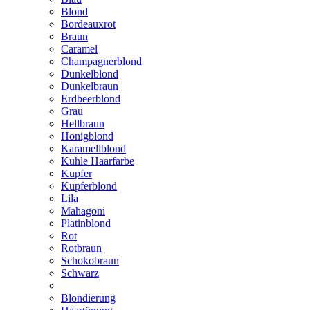
Blond
Bordeauxrot
Braun
Caramel
Champagnerblond
Dunkelblond
Dunkelbraun
Erdbeerblond
Grau
Hellbraun
Honigblond
Karamellblond
Kühle Haarfarbe
Kupfer
Kupferblond
Lila
Mahagoni
Platinblond
Rot
Rotbraun
Schokobraun
Schwarz
Blondierung