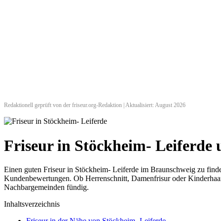
Redaktionell geprüft von der friseur.org-Redaktion | Aktualisiert: August 2026
Friseur in Stöckheim- Leiferd
Einen guten Friseur in Stöckheim- Leiferde im Braunschweig zu finden
Kundenbewertungen. Ob Herrenschnitt, Damenfrisur oder Kinderhaarsch
Nachbargemeinden fündig.
Inhaltsverzeichnis
Friseur in der Nähe von Stöckheim- Leiferde