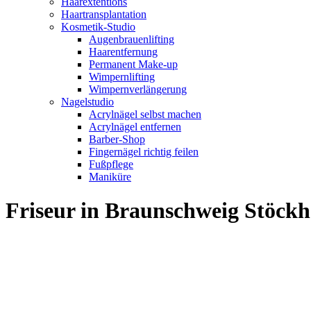
Haarextentions
Haartransplantation
Kosmetik-Studio
Augenbrauenlifting
Haarentfernung
Permanent Make-up
Wimpernlifting
Wimpernverlängerung
Nagelstudio
Acrylnägel selbst machen
Acrylnägel entfernen
Barber-Shop
Fingernägel richtig feilen
Fußpflege
Maniküre
Friseur in Braunschweig Stöck