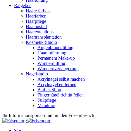
Haartönung
Ratgeber
Haare färben
Haarfarben
Haarpflege
Haarausfall
Haarextentions
Haartransplantation
Kosmetik-Studio
Augenbrauenlifting
Haarentfernung
Permanent Make-up
Wimpernlifting
Wimpernverlängerung
Nagelstudio
Acrylnägel selbst machen
Acrylnägel entfernen
Barber-Shop
Fingernägel richtig feilen
Fußpflege
Maniküre
Ihr Informationsportal rund um den Friseurbesuch
Start