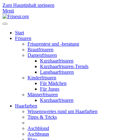
Zum Hauptinhalt springen
Menü
Start
Frisuren
Frisurentest und -beratung
Brautfrisuren
Damenfrisuren
Kurzhaarfrisuren
Kurzhaarfrisuren-Trends
Langhaarfrisuren
Kinderfrisuren
Für Mädchen
Für Jungs
Männerfrisuren
Kurzhaarfrisuren
Haarfarben
Wissenswertes rund um Haarfarben
Tipps & Tricks
Aschblond
Aschbraun
Blau