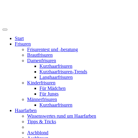
Start
Frisuren
Frisurentest und -beratung
Brautfrisuren
Damenfrisuren
Kurzhaarfrisuren
Kurzhaarfrisuren-Trends
Langhaarfrisuren
Kinderfrisuren
Für Mädchen
Für Jungs
Männerfrisuren
Kurzhaarfrisuren
Haarfarben
Wissenswertes rund um Haarfarben
Tipps & Tricks
Aschblond