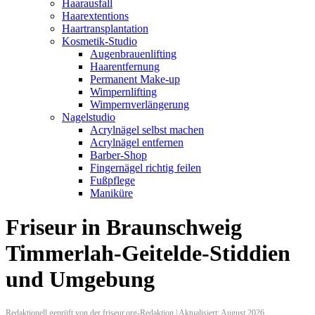
Haarausfall
Haarextentions
Haartransplantation
Kosmetik-Studio
Augenbrauenlifting
Haarentfernung
Permanent Make-up
Wimpernlifting
Wimpernverlängerung
Nagelstudio
Acrylnägel selbst machen
Acrylnägel entfernen
Barber-Shop
Fingernägel richtig feilen
Fußpflege
Maniküre
Friseur in Braunschweig
Timmerlah-Geitelde-Stiddien
und Umgebung
Redaktionell geprüft von der friseur.org-Redaktion | Aktualisiert: August 2026