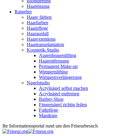
Blondierung
Haartönung
Ratgeber
Haare färben
Haarfarben
Haarpflege
Haarausfall
Haarextentions
Haartransplantation
Kosmetik-Studio
Augenbrauenlifting
Haarentfernung
Permanent Make-up
Wimpernlifting
Wimpernverlängerung
Nagelstudio
Acrylnägel selbst machen
Acrylnägel entfernen
Barber-Shop
Fingernägel richtig feilen
Fußpflege
Maniküre
Ihr Informationsportal rund um den Friseurbesuch