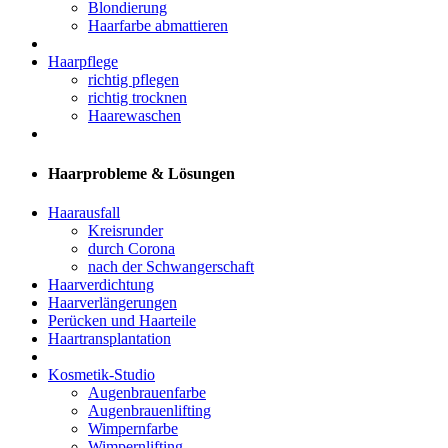
Blondierung
Haarfarbe abmattieren
Haarpflege
richtig pflegen
richtig trocknen
Haarewaschen
Haarprobleme & Lösungen
Haarausfall
Kreisrunder
durch Corona
nach der Schwangerschaft
Haarverdichtung
Haarverlängerungen
Perücken und Haarteile
Haartransplantation
Kosmetik-Studio
Augenbrauenfarbe
Augenbrauenlifting
Wimpernfarbe
Wimpernlifting