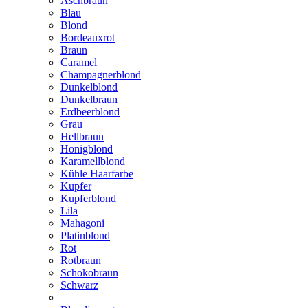
Aschbraun
Blau
Blond
Bordeauxrot
Braun
Caramel
Champagnerblond
Dunkelblond
Dunkelbraun
Erdbeerblond
Grau
Hellbraun
Honigblond
Karamellblond
Kühle Haarfarbe
Kupfer
Kupferblond
Lila
Mahagoni
Platinblond
Rot
Rotbraun
Schokobraun
Schwarz