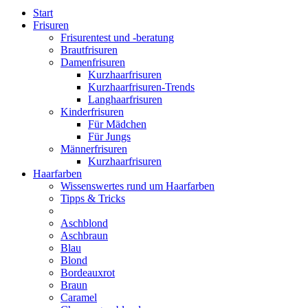
Start
Frisuren
Frisurentest und -beratung
Brautfrisuren
Damenfrisuren
Kurzhaarfrisuren
Kurzhaarfrisuren-Trends
Langhaarfrisuren
Kinderfrisuren
Für Mädchen
Für Jungs
Männerfrisuren
Kurzhaarfrisuren
Haarfarben
Wissenswertes rund um Haarfarben
Tipps & Tricks
Aschblond
Aschbraun
Blau
Blond
Bordeauxrot
Braun
Caramel