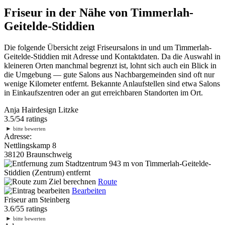
Friseur in der Nähe von Timmerlah-
Geitelde-Stiddien
Die folgende Übersicht zeigt Friseursalons in und um Timmerlah-
Geitelde-Stiddien mit Adresse und Kontaktdaten. Da die Auswahl in
kleineren Orten manchmal begrenzt ist, lohnt sich auch ein Blick in
die Umgebung — gute Salons aus Nachbargemeinden sind oft nur
wenige Kilometer entfernt. Bekannte Anlaufstellen sind etwa Salons
in Einkaufszentren oder an gut erreichbaren Standorten im Ort.
Anja Hairdesign Litzke
3.5
/
5
4
ratings
►
bitte bewerten
Adresse:
Nettlingskamp 8
38120 Braunschweig
943 m
von Timmerlah-Geitelde-
Stiddien (Zentrum) entfernt
Route
Bearbeiten
Friseur am Steinberg
3.6
/
5
5
ratings
►
bitte bewerten