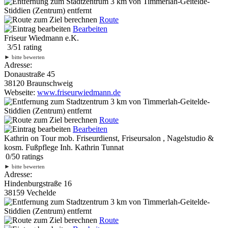
3 km
von Timmerlah-Geitelde-
Stiddien (Zentrum) entfernt
Route
Bearbeiten
Friseur Wiedmann e.K.
3
/
5
1
rating
►
bitte bewerten
Adresse:
Donaustraße 45
38120 Braunschweig
Webseite:
www.friseurwiedmann.de
3 km
von Timmerlah-Geitelde-
Stiddien (Zentrum) entfernt
Route
Bearbeiten
Kathrin on Tour mob. Friseurdienst, Friseursalon , Nagelstudio &
kosm. Fußpflege Inh. Kathrin Tunnat
0
/
5
0
ratings
►
bitte bewerten
Adresse:
Hindenburgstraße 16
38159 Vechelde
3 km
von Timmerlah-Geitelde-
Stiddien (Zentrum) entfernt
Route