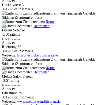
Adresse:
Hackelwiese 3
38122 Braunschweig
1 km
von Timmerlah-Geitelde-
Stiddien (Zentrum) entfernt
Route
Bearbeiten
Friseur Schicke
0
/
5
0
ratings
►
bitte bewerten
Adresse:
Rheinring 67
38120 Braunschweig
Webseite:
friseur-schicke.business.site
2 km
von Timmerlah-Geitelde-
Stiddien (Zentrum) entfernt
Route
Bearbeiten
Melitta Salon Friseur
3
/
5
1
rating
►
bitte bewerten
Adresse:
Elbestraße 25
38120 Braunschweig
Webseite:
www.melitta-trendfrisuren.de