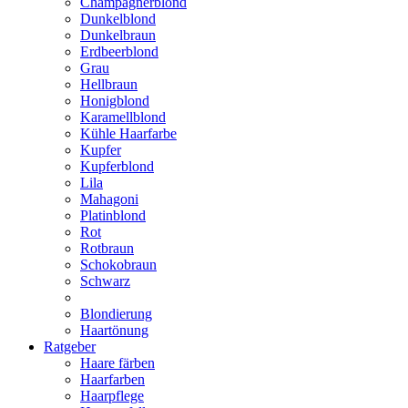
Champagnerblond
Dunkelblond
Dunkelbraun
Erdbeerblond
Grau
Hellbraun
Honigblond
Karamellblond
Kühle Haarfarbe
Kupfer
Kupferblond
Lila
Mahagoni
Platinblond
Rot
Rotbraun
Schokobraun
Schwarz
Blondierung
Haartönung
Ratgeber
Haare färben
Haarfarben
Haarpflege