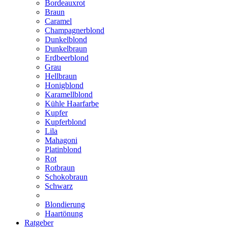
Bordeauxrot
Braun
Caramel
Champagnerblond
Dunkelblond
Dunkelbraun
Erdbeerblond
Grau
Hellbraun
Honigblond
Karamellblond
Kühle Haarfarbe
Kupfer
Kupferblond
Lila
Mahagoni
Platinblond
Rot
Rotbraun
Schokobraun
Schwarz
Blondierung
Haartönung
Ratgeber