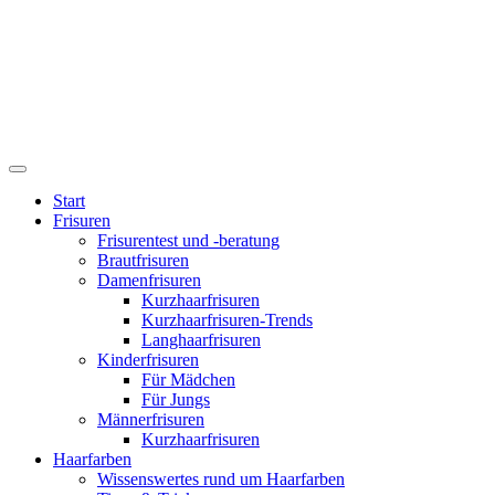
Start
Frisuren
Frisurentest und -beratung
Brautfrisuren
Damenfrisuren
Kurzhaarfrisuren
Kurzhaarfrisuren-Trends
Langhaarfrisuren
Kinderfrisuren
Für Mädchen
Für Jungs
Männerfrisuren
Kurzhaarfrisuren
Haarfarben
Wissenswertes rund um Haarfarben