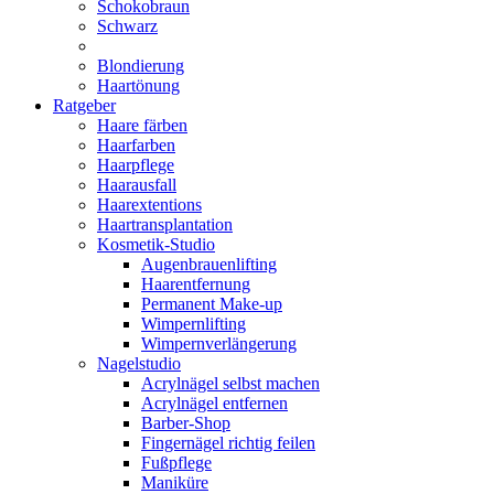
Schokobraun
Schwarz
Blondierung
Haartönung
Ratgeber
Haare färben
Haarfarben
Haarpflege
Haarausfall
Haarextentions
Haartransplantation
Kosmetik-Studio
Augenbrauenlifting
Haarentfernung
Permanent Make-up
Wimpernlifting
Wimpernverlängerung
Nagelstudio
Acrylnägel selbst machen
Acrylnägel entfernen
Barber-Shop
Fingernägel richtig feilen
Fußpflege
Maniküre