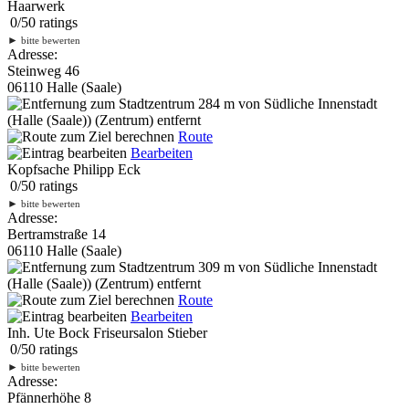
Haarwerk
0
/
5
0
ratings
►
bitte bewerten
Adresse:
Steinweg 46
06110 Halle (Saale)
284 m
von Südliche Innenstadt
(Halle (Saale)) (Zentrum) entfernt
Route
Bearbeiten
Kopfsache Philipp Eck
0
/
5
0
ratings
►
bitte bewerten
Adresse:
Bertramstraße 14
06110 Halle (Saale)
309 m
von Südliche Innenstadt
(Halle (Saale)) (Zentrum) entfernt
Route
Bearbeiten
Inh. Ute Bock Friseursalon Stieber
0
/
5
0
ratings
►
bitte bewerten
Adresse:
Pfännerhöhe 8