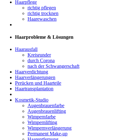
Haarpflege
richtig pflegen
richtig trocknen
Haarewaschen
Haarprobleme & Lösungen
Haarausfall
Kreisrunder
durch Corona
nach der Schwangerschaft
Haarverdichtung
Haarverlängerungen
Perücken und Haarteile
Haartransplantation
Kosmetik-Studio
Augenbrauenfarbe
Augenbrauenlifting
Wimpernfarbe
Wimpernlifting
Wimpernverlängerung
Permanent Make-up
Haarentfernung