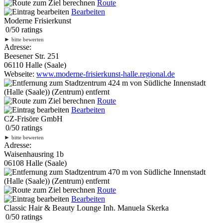
Route
Bearbeiten
Moderne Frisierkunst
0
/
5
0
ratings
►
bitte bewerten
Adresse:
Beesener Str. 251
06110 Halle (Saale)
Webseite:
www.moderne-frisierkunst-halle.regional.de
424 m
von Südliche Innenstadt
(Halle (Saale)) (Zentrum) entfernt
Route
Bearbeiten
CZ-Frisöre GmbH
0
/
5
0
ratings
►
bitte bewerten
Adresse:
Waisenhausring 1b
06108 Halle (Saale)
470 m
von Südliche Innenstadt
(Halle (Saale)) (Zentrum) entfernt
Route
Bearbeiten
Classic Hair & Beauty Lounge Inh. Manuela Skerka
0
/
5
0
ratings