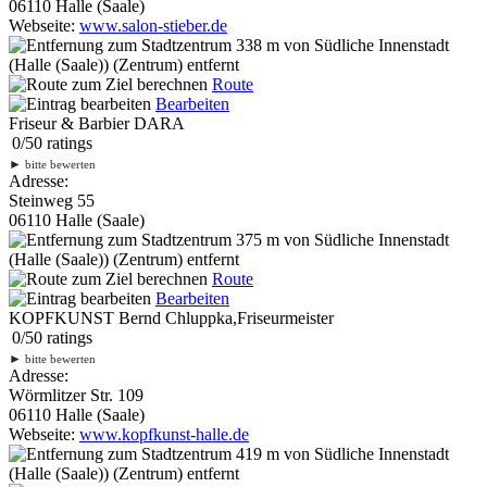
06110 Halle (Saale)
Webseite:
www.salon-stieber.de
338 m
von Südliche Innenstadt
(Halle (Saale)) (Zentrum) entfernt
Route
Bearbeiten
Friseur & Barbier DARA
0
/
5
0
ratings
►
bitte bewerten
Adresse:
Steinweg 55
06110 Halle (Saale)
375 m
von Südliche Innenstadt
(Halle (Saale)) (Zentrum) entfernt
Route
Bearbeiten
KOPFKUNST Bernd Chluppka,Friseurmeister
0
/
5
0
ratings
►
bitte bewerten
Adresse:
Wörmlitzer Str. 109
06110 Halle (Saale)
Webseite:
www.kopfkunst-halle.de
419 m
von Südliche Innenstadt
(Halle (Saale)) (Zentrum) entfernt