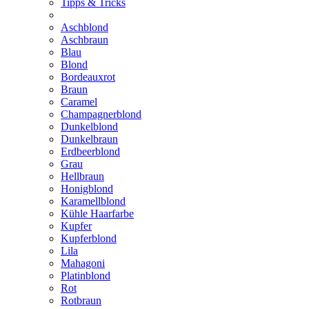
Tipps & Tricks
Aschblond
Aschbraun
Blau
Blond
Bordeauxrot
Braun
Caramel
Champagnerblond
Dunkelblond
Dunkelbraun
Erdbeerblond
Grau
Hellbraun
Honigblond
Karamellblond
Kühle Haarfarbe
Kupfer
Kupferblond
Lila
Mahagoni
Platinblond
Rot
Rotbraun