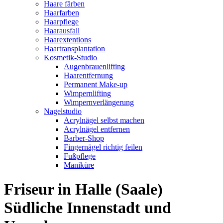
Haare färben
Haarfarben
Haarpflege
Haarausfall
Haarextentions
Haartransplantation
Kosmetik-Studio
Augenbrauenlifting
Haarentfernung
Permanent Make-up
Wimpernlifting
Wimpernverlängerung
Nagelstudio
Acrylnägel selbst machen
Acrylnägel entfernen
Barber-Shop
Fingernägel richtig feilen
Fußpflege
Maniküre
Friseur in Halle (Saale)
Südliche Innenstadt und