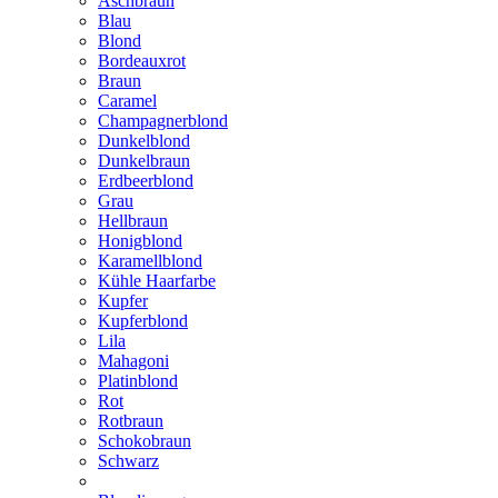
Aschbraun
Blau
Blond
Bordeauxrot
Braun
Caramel
Champagnerblond
Dunkelblond
Dunkelbraun
Erdbeerblond
Grau
Hellbraun
Honigblond
Karamellblond
Kühle Haarfarbe
Kupfer
Kupferblond
Lila
Mahagoni
Platinblond
Rot
Rotbraun
Schokobraun
Schwarz