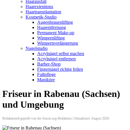
Haarausfall
Haarextentions
Haartransplantation
Kosmetik-Studio
Augenbrauenlifting
Haarentfernung
Permanent Make-up
Wimpernlifting
Wimpernverlängerung
Nagelstudio
Acrylnägel selbst machen
Acrylnägel entfernen
Barber-Shop
Fingernägel richtig feilen
Fußpflege
Maniküre
Friseur in Rabenau (Sachsen)
und Umgebung
Redaktionell geprüft von der friseur.org-Redaktion | Aktualisiert: August 2026