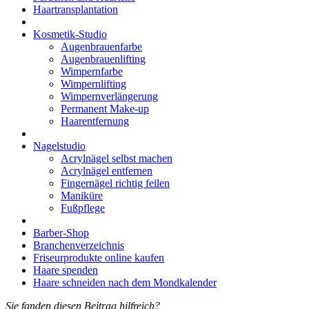
Haartransplantation
Kosmetik-Studio
Augenbrauenfarbe
Augenbrauenlifting
Wimpernfarbe
Wimpernlifting
Wimpernverlängerung
Permanent Make-up
Haarentfernung
Nagelstudio
Acrylnägel selbst machen
Acrylnägel entfernen
Fingernägel richtig feilen
Maniküre
Fußpflege
Barber-Shop
Branchenverzeichnis
Friseurprodukte online kaufen
Haare spenden
Haare schneiden nach dem Mondkalender
Sie fanden diesen Beitrag hilfreich?