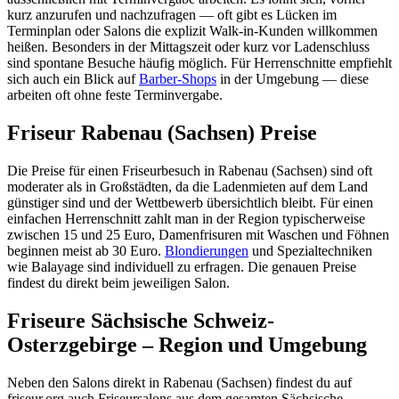
kurz anzurufen und nachzufragen — oft gibt es Lücken im
Terminplan oder Salons die explizit Walk-in-Kunden willkommen
heißen. Besonders in der Mittagszeit oder kurz vor Ladenschluss
sind spontane Besuche häufig möglich. Für Herrenschnitte empfiehlt
sich auch ein Blick auf
Barber-Shops
in der Umgebung — diese
arbeiten oft ohne feste Terminvergabe.
Friseur Rabenau (Sachsen) Preise
Die Preise für einen Friseurbesuch in Rabenau (Sachsen) sind oft
moderater als in Großstädten, da die Ladenmieten auf dem Land
günstiger sind und der Wettbewerb übersichtlich bleibt. Für einen
einfachen Herrenschnitt zahlt man in der Region typischerweise
zwischen 15 und 25 Euro, Damenfrisuren mit Waschen und Föhnen
beginnen meist ab 30 Euro.
Blondierungen
und Spezialtechniken
wie Balayage sind individuell zu erfragen. Die genauen Preise
findest du direkt beim jeweiligen Salon.
Friseure Sächsische Schweiz-
Osterzgebirge – Region und Umgebung
Neben den Salons direkt in Rabenau (Sachsen) findest du auf
friseur.org auch Friseursalons aus dem gesamten Sächsische