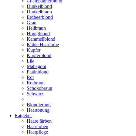
Champagnerblond
Dunkelblond
Dunkelbraun
Erdbeerblond
Grau
Hellbraun
Honigblond
Karamellblond
Kühle Haarfarbe
Kupfer
Kupferblond
Lila
Mahagoni
Platinblond
Rot
Rotbraun
Schokobraun
Schwarz
Blondierung
Haartönung
Ratgeber
Haare färben
Haarfarben
Haarpflege