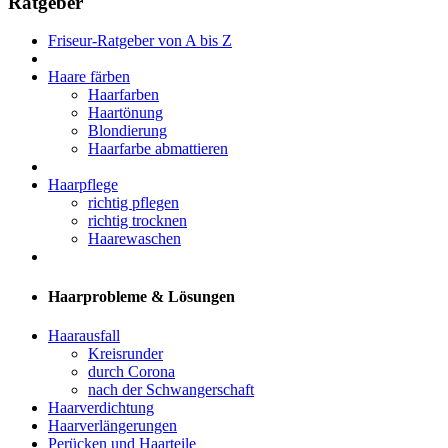
Ratgeber
Friseur-Ratgeber von A bis Z
Haare färben
Haarfarben
Haartönung
Blondierung
Haarfarbe abmattieren
Haarpflege
richtig pflegen
richtig trocknen
Haarewaschen
Haarprobleme & Lösungen
Haarausfall
Kreisrunder
durch Corona
nach der Schwangerschaft
Haarverdichtung
Haarverlängerungen
Perücken und Haarteile