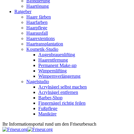
Blondierung
Haartönung
Ratgeber
Haare färben
Haarfarben
Haarpflege
Haarausfall
Haarextentions
Haartransplantation
Kosmetik-Studio
Augenbrauenlifting
Haarentfernung
Permanent Make-up
Wimpernlifting
Wimpernverlängerung
Nagelstudio
Acrylnägel selbst machen
Acrylnägel entfernen
Barber-Shop
Fingernägel richtig feilen
Fußpflege
Maniküre
Ihr Informationsportal rund um den Friseurbesuch