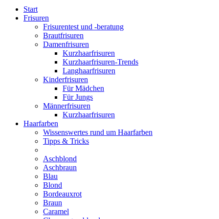
Start
Frisuren
Frisurentest und -beratung
Brautfrisuren
Damenfrisuren
Kurzhaarfrisuren
Kurzhaarfrisuren-Trends
Langhaarfrisuren
Kinderfrisuren
Für Mädchen
Für Jungs
Männerfrisuren
Kurzhaarfrisuren
Haarfarben
Wissenswertes rund um Haarfarben
Tipps & Tricks
Aschblond
Aschbraun
Blau
Blond
Bordeauxrot
Braun
Caramel