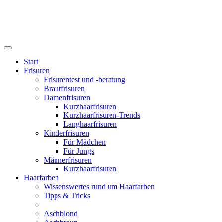
Start
Frisuren
Frisurentest und -beratung
Brautfrisuren
Damenfrisuren
Kurzhaarfrisuren
Kurzhaarfrisuren-Trends
Langhaarfrisuren
Kinderfrisuren
Für Mädchen
Für Jungs
Männerfrisuren
Kurzhaarfrisuren
Haarfarben
Wissenswertes rund um Haarfarben
Tipps & Tricks
Aschblond