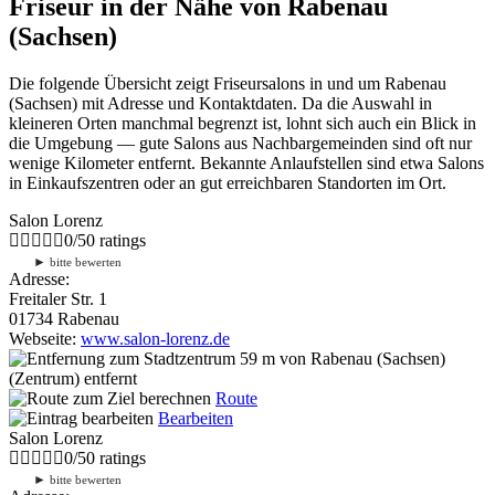
Friseur in der Nähe von Rabenau
(Sachsen)
Die folgende Übersicht zeigt Friseursalons in und um Rabenau
(Sachsen) mit Adresse und Kontaktdaten. Da die Auswahl in
kleineren Orten manchmal begrenzt ist, lohnt sich auch ein Blick in
die Umgebung — gute Salons aus Nachbargemeinden sind oft nur
wenige Kilometer entfernt. Bekannte Anlaufstellen sind etwa Salons
in Einkaufszentren oder an gut erreichbaren Standorten im Ort.
Salon Lorenz
0
/
5
0
ratings
►
bitte bewerten
Adresse:
Freitaler Str. 1
01734 Rabenau
Webseite:
www.salon-lorenz.de
59 m
von Rabenau (Sachsen)
(Zentrum) entfernt
Route
Bearbeiten
Salon Lorenz
0
/
5
0
ratings
►
bitte bewerten