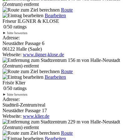
(Zentrum) entfernt
Route
Bearbeiten
Friseur ILGNER & KLOSE
0
/
5
0
ratings
►
bitte bewerten
Adresse:
Neustädter Passage 6
06122 Halle (Saale)
Webseite:
www.ilgner-klose.de
156 m
von Halle-Neustadt
(Zentrum) entfernt
Route
Bearbeiten
Frisör Klier
0
/
5
0
ratings
►
bitte bewerten
Adresse:
Stadtteil-Zentrum/real
Neustädter Passage 17
Webseite:
www.klier.de
229 m
von Halle-Neustadt
(Zentrum) entfernt
Route
Bearbeiten