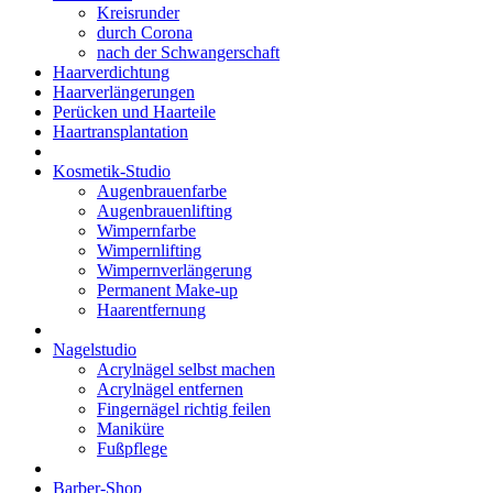
Kreisrunder
durch Corona
nach der Schwangerschaft
Haarverdichtung
Haarverlängerungen
Perücken und Haarteile
Haartransplantation
Kosmetik-Studio
Augenbrauenfarbe
Augenbrauenlifting
Wimpernfarbe
Wimpernlifting
Wimpernverlängerung
Permanent Make-up
Haarentfernung
Nagelstudio
Acrylnägel selbst machen
Acrylnägel entfernen
Fingernägel richtig feilen
Maniküre
Fußpflege
Barber-Shop