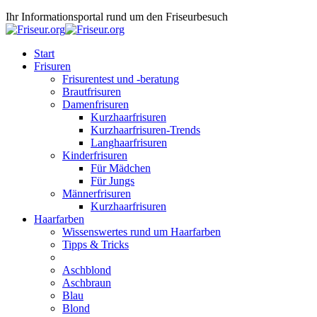
Ihr Informationsportal rund um den Friseurbesuch
Start
Frisuren
Frisurentest und -beratung
Brautfrisuren
Damenfrisuren
Kurzhaarfrisuren
Kurzhaarfrisuren-Trends
Langhaarfrisuren
Kinderfrisuren
Für Mädchen
Für Jungs
Männerfrisuren
Kurzhaarfrisuren
Haarfarben
Wissenswertes rund um Haarfarben
Tipps & Tricks
Aschblond
Aschbraun
Blau
Blond