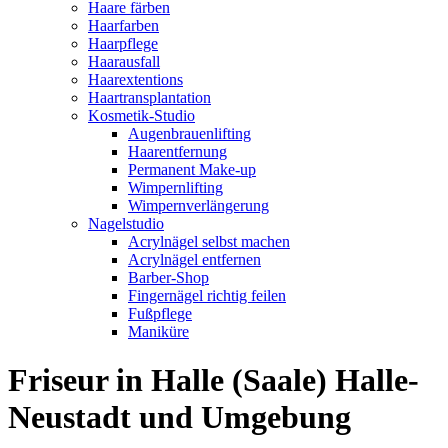
Haare färben
Haarfarben
Haarpflege
Haarausfall
Haarextentions
Haartransplantation
Kosmetik-Studio
Augenbrauenlifting
Haarentfernung
Permanent Make-up
Wimpernlifting
Wimpernverlängerung
Nagelstudio
Acrylnägel selbst machen
Acrylnägel entfernen
Barber-Shop
Fingernägel richtig feilen
Fußpflege
Maniküre
Friseur in Halle (Saale) Halle-
Neustadt und Umgebung