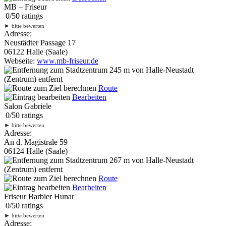
MB – Friseur
0
/
5
0
ratings
►
bitte bewerten
Adresse:
Neustädter Passage 17
06122 Halle (Saale)
Webseite:
www.mb-friseur.de
245 m
von Halle-Neustadt
(Zentrum) entfernt
Route
Bearbeiten
Salon Gabriele
0
/
5
0
ratings
►
bitte bewerten
Adresse:
An d. Magistrale 59
06124 Halle (Saale)
267 m
von Halle-Neustadt
(Zentrum) entfernt
Route
Bearbeiten
Friseur Barbier Hunar
0
/
5
0
ratings
►
bitte bewerten
Adresse: