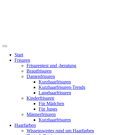
Start
Frisuren
Frisurentest und -beratung
Brautfrisuren
Damenfrisuren
Kurzhaarfrisuren
Kurzhaarfrisuren-Trends
Langhaarfrisuren
Kinderfrisuren
Für Mädchen
Für Jungs
Männerfrisuren
Kurzhaarfrisuren
Haarfarben
Wissenswertes rund um Haarfarben