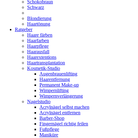
Schokobraun
Schwarz
Blondierung
Haartönung
Ratgeber
Haare färben
Haarfarben
Haarpflege
Haarausfall
Haarextentions
Haartransplantation
Kosmetik-Studio
Augenbrauenlifting
Haarentfernung
Permanent Make-up
Wimpernlifting
Wimpernverlängerung
Nagelstudio
Acrylnägel selbst machen
Acrylnägel entfernen
Barber-Shop
Fingernägel richtig feilen
Fußpflege
Maniküre