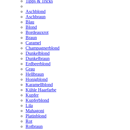
Tipps & Tricks
Aschblond
Aschbraun
Blau
Blond
Bordeauxrot
Braun
Caramel
Champagnerblond
Dunkelblond
Dunkelbraun
Erdbeerblond
Grau
Hellbraun
Honigblond
Karamellblond
Kühle Haarfarbe
Kupfer
Kupferblond
Lila
Mahagoni
Platinblond
Rot
Rotbraun