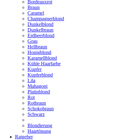
Bordeauxrot
Braun
Caramel
Champagnerblond
Dunkelblond
Dunkelbraun
Erdbeerblond
Grau
Hellbraun
Honigblond
Karamellblond
Kühle Haarfarbe
Kupfer
Kupferblond
Lila
Mahagoni
Platinblond
Rot
Rotbraun
Schokobraun
Schwarz
Blondierung
Haartönung
Ratgeber